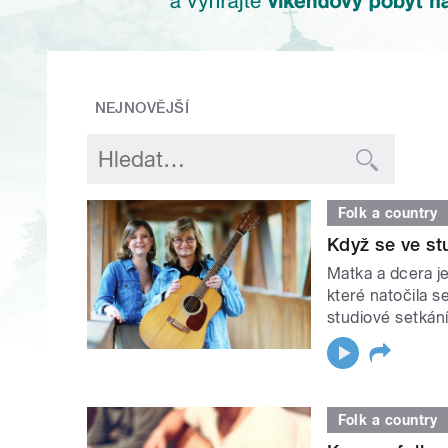
NEJNOVĚJŠÍ
Folk a country
Když se ve st
Matka a dcera j
které natočila s
studiové setkán
Folk a country