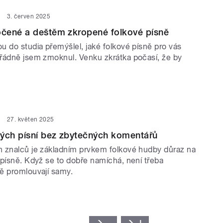
3. červen 2025
čené a deštěm zkropené folkové písně
u do studia přemýšlel, jaké folkové písně pro vás
řádně jsem zmoknul. Venku zkrátka počasí, že by
27. květen 2025
vých písní bez zbytečných komentářů
 znalců je základním prvkem folkové hudby důraz na
 písně. Když se to dobře namíchá, není třeba
ě promlouvají samy.