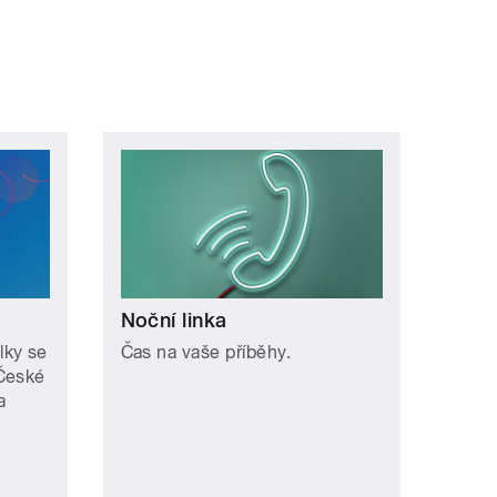
Noční linka
lky se
Čas na vaše příběhy.
 České
a