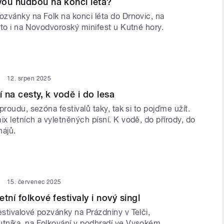
vou hudbou na konci léta?
zvánky na Folk na konci léta do Drnovic, na
éto i na Novodvoroský minifest u Kutné hory.
12. srpen 2025
í na cesty, k vodě i do lesa
proudu, sezóna festivalů taky, tak si to pojďme užít.
 letních a vyletněných písní. K vodě, do přírody, do
hájů.
15. červenec 2025
tní folkové festivaly i nový singl
stivalové pozvánky na Prázdniny v Telči,
níka, na Folkování v podhradí ve Vysokém