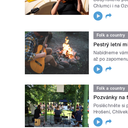
Chlumci i na Oz
Folk a country
Pestrý letní 
Nabídneme vám 
až po zapomenu
Folk a country
Pozvánky na f
Poslěchněte si p
Hrošení, Chlívek