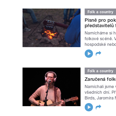
Folk a country
Písně pro pok
představitelů
Namícháme si ho
folkové scéně. V
hospodské nebo
Folk a country
Zaručená folk
Namíchali jsme 
všedních dní. Př
Birds, Jaromíra 