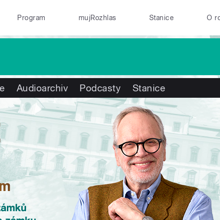
Program
mujRozhlas
Stanice
O r
te
Audioarchiv
Podcasty
Stanice