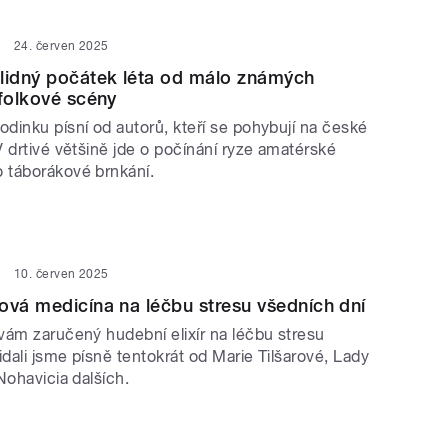
24. červen 2025
lidný počátek léta od málo známých
 folkové scény
dinku písní od autorů, kteří se pohybují na české
 drtivé většině jde o počínání ryze amatérské
 táborákové brnkání.
10. červen 2025
ová medicína na léčbu stresu všedních dní
vám zaručený hudební elixír na léčbu stresu
idali jsme písně tentokrát od Marie Tilšarové, Lady
Nohavicia dalších.