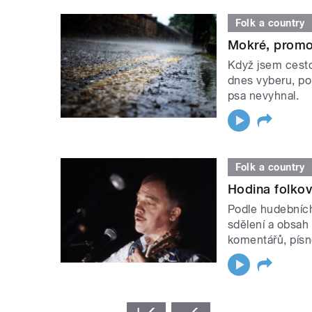
Folk a country
Mokré, promo
Když jsem cesto
dnes vyberu, po
psa nevyhnal.
Folk a country
Hodina folko
Podle hudebních
sdělení a obsah
komentářů, písn
STRÁNKY