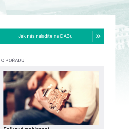
Jak nás naladíte na DABu
O POŘADU