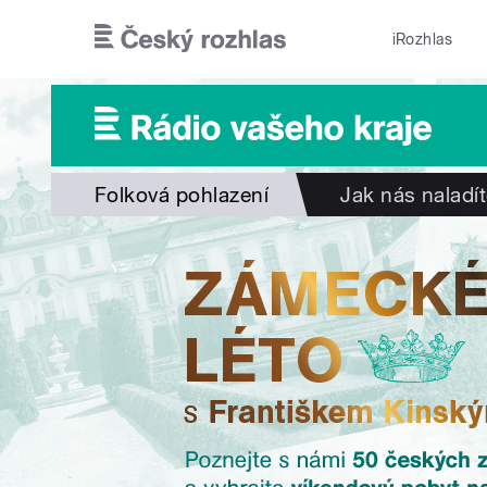
Přejít k hlavnímu obsahu
iRozhlas
Folková pohlazení
Jak nás naladí