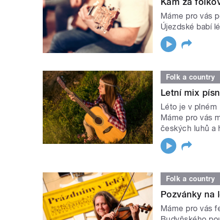
Kam za folko
Máme pro vás po
Újezdské babí l
Folk a country
Letní mix písn
Léto je v plném 
Máme pro vás mix
českých luhů a 
Folk a country
Pozvánky na le
Máme pro vás fe
Budyňského pout