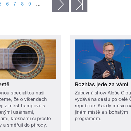
5
6
7
8
9
…
následující ›
poslední »
estě
Rozhlas jede za vámi
vnou specialitou naší
Zábavná show Aleše Cibu
země, že o víkendech
vydává na cestu po celé
ejí z měst trampové s
republice. Každý měsíc n
enými usárnami,
jiném místě a s bohatým
nami, krosnami či prostě
programem.
 a směřují do přírody.