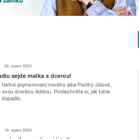
26. srpen 2025
udiu sejde matka s dcerou!
e trefné pojmenování nového alba Pavlíny Jíšové,
e svou dcerkou Adélou. Poslechněte si, jak tohle
í dopadlo.
19. srpen 2025