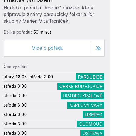
Folková pohlazení
Hudební pořad o "hodné" muzice, který
připravuje známý pardubický folkař a lídr
skupiny Marien Víťa Troníček.
Délka pořadu:
56 minut
Více o pořadu
Čas vysílání
úterý 18:04, středa 3:00
PARDUBICE
středa 3:00
ČESKÉ BUDĚJOVICE
středa 3:00
HRADEC KRÁLOVÉ
středa 3:00
KARLOVY VARY
středa 3:00
LIBEREC
středa 3:00
OLOMOUC
středa 3:00
OSTRAVA