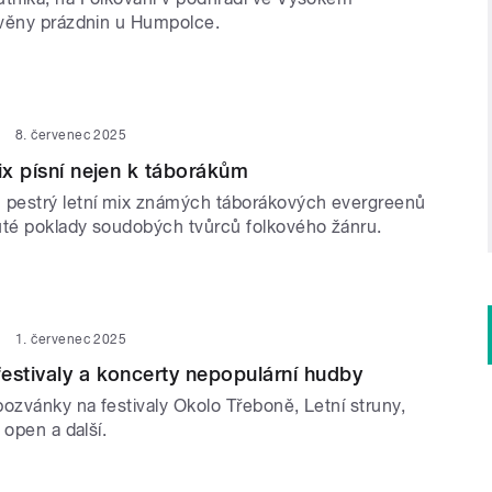
věny prázdnin u Humpolce.
8. červenec 2025
mix písní nejen k táborákům
pestrý letní mix známých táborákových evergreenů
té poklady soudobých tvůrců folkového žánru.
1. červenec 2025
estivaly a koncerty nepopulární hudby
ozvánky na festivaly Okolo Třeboně, Letní struny,
 open a další.