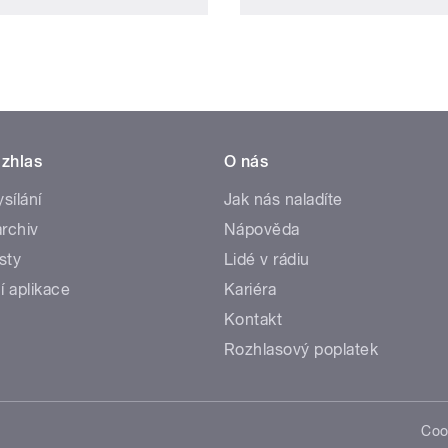
zhlas
O nás
ysílání
Jak nás naladíte
rchiv
Nápověda
sty
Lidé v rádiu
í aplikace
Kariéra
Kontakt
Rozhlasový poplatek
Coo