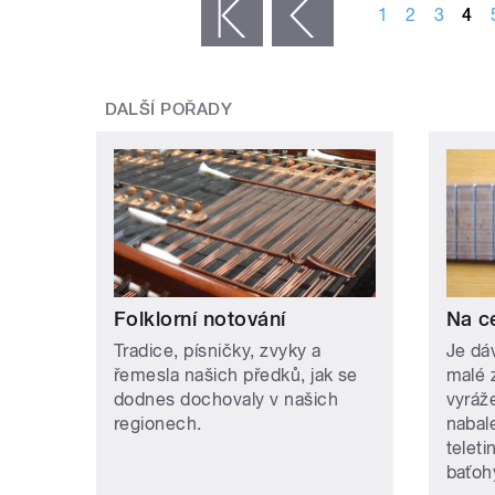
1
2
3
4
« první
‹ předchozí
DALŠÍ POŘADY
Folklorní notování
Na c
Tradice, písničky, zvyky a
Je dá
řemesla našich předků, jak se
malé 
dodnes dochovaly v našich
vyráž
regionech.
nabal
teleti
baťohy