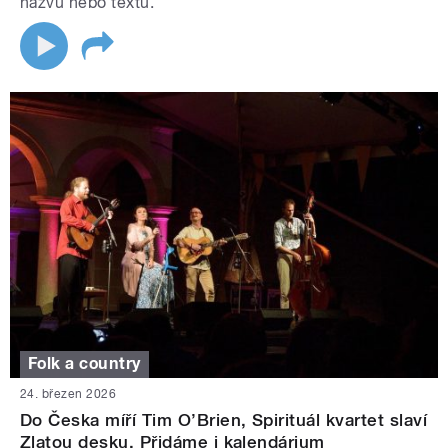
názvu nebo textu.
Folk a country
24. březen 2026
Do Česka míří Tim O’Brien, Spirituál kvartet slaví
Zlatou desku. Přidáme i kalendárium