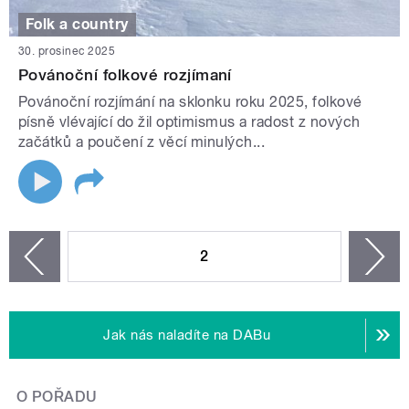
Folk a country
30. prosinec 2025
Povánoční folkové rozjímaní
Povánoční rozjímání na sklonku roku 2025, folkové
písně vlévající do žil optimismus a radost z nových
začátků a poučení z věcí minulých...
STRÁNKY
2
n
zí
Jak nás naladíte na DABu
O POŘADU