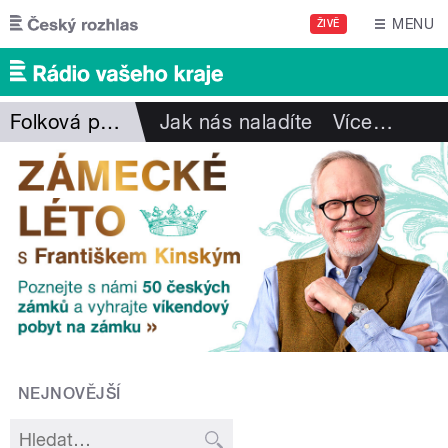
Přejít k hlavnímu obsahu
MENU
ŽIVĚ
Folková pohlazení
Jak nás naladíte
Více
…
NEJNOVĚJŠÍ