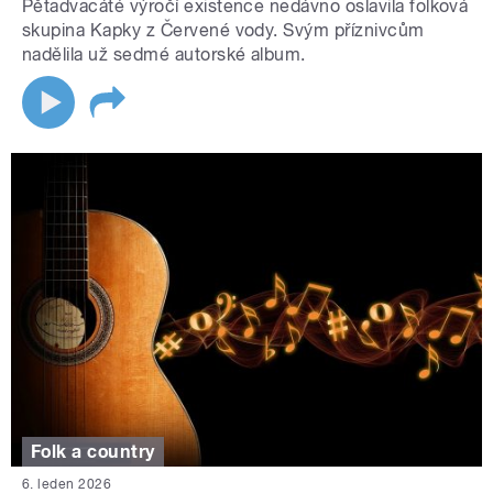
Pětadvacáté výročí existence nedávno oslavila folková
skupina Kapky z Červené vody. Svým příznivcům
nadělila už sedmé autorské album.
Folk a country
6. leden 2026