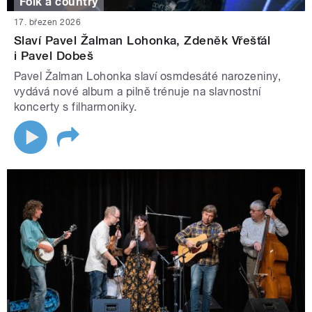
Folk a country
17. březen 2026
Slaví Pavel Žalman Lohonka, Zdeněk Vřešťál
i Pavel Dobeš
Pavel Žalman Lohonka slaví osmdesáté narozeniny,
vydává nové album a pilně trénuje na slavnostní
koncerty s filharmoniky.