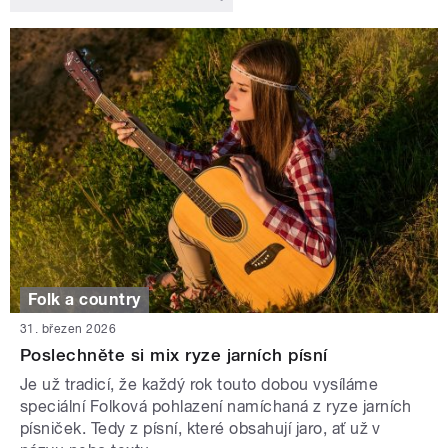
Folk a country
31. březen 2026
Poslechněte si mix ryze jarních písní
Je už tradicí, že každý rok touto dobou vysíláme
speciální Folková pohlazení namíchaná z ryze jarních
písniček. Tedy z písní, které obsahují jaro, ať už v