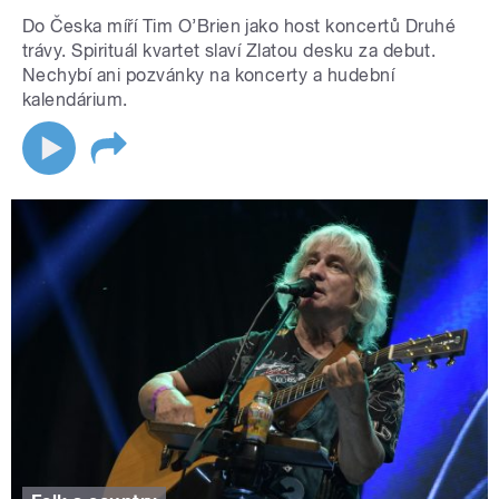
Do Česka míří Tim O’Brien jako host koncertů Druhé
trávy. Spirituál kvartet slaví Zlatou desku za debut.
Nechybí ani pozvánky na koncerty a hudební
kalendárium.