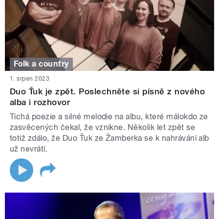
Folk a country
1. srpen 2023
Duo Ťuk je zpět. Poslechněte si písně z nového
alba i rozhovor
Tichá poezie a silné melodie na albu, které málokdo ze
zasvěcených čekal, že vznikne. Několik let zpět se
totiž zdálo, že Duo Ťuk ze Žamberka se k nahrávání alb
už nevrátí.