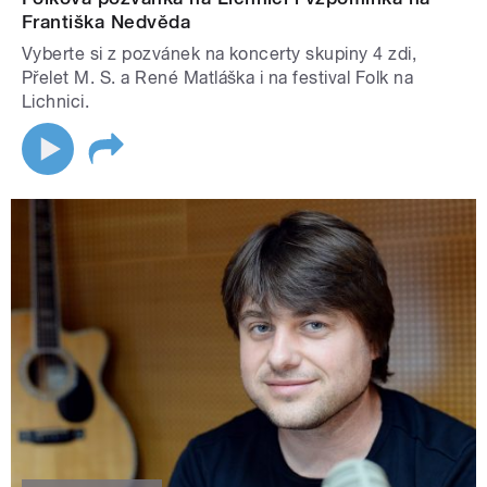
Františka Nedvěda
Vyberte si z pozvánek na koncerty skupiny 4 zdi,
Přelet M. S. a René Matláška i na festival Folk na
Lichnici.