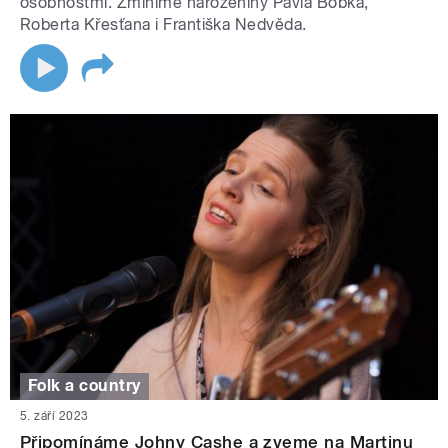
osobnostmi. Zmíníme narozeniny Pavla Bobka,
Roberta Křesťana i Františka Nedvěda.
Folk a country
5. září 2023
Připomínáme Johny Cashe a zveme na Martinu