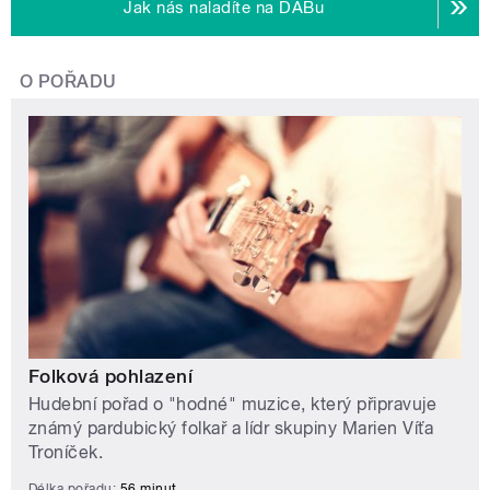
Jak nás naladíte na DABu
O POŘADU
Folková pohlazení
Hudební pořad o "hodné" muzice, který připravuje
známý pardubický folkař a lídr skupiny Marien Víťa
Troníček.
Délka pořadu:
56 minut