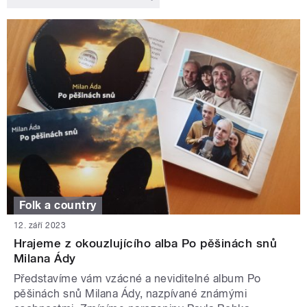
Folk a country
12. září 2023
Hrajeme z okouzlujícího alba Po pěšinách snů
Milana Ády
Představíme vám vzácné a neviditelné album Po
pěšinách snů Milana Ády, nazpívané známými