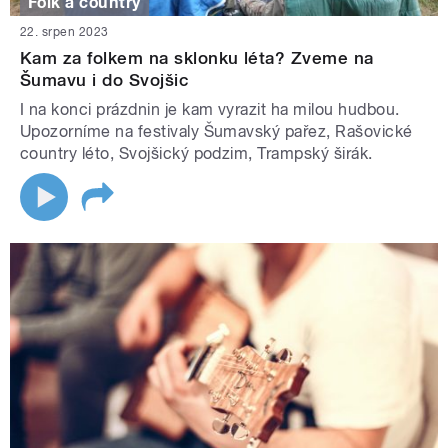
Folk a country
22. srpen 2023
Kam za folkem na sklonku léta? Zveme na
Šumavu i do Svojšic
I na konci prázdnin je kam vyrazit ha milou hudbou.
Upozorníme na festivaly Šumavský pařez, Rašovické
country léto, Svojšický podzim, Trampský širák.