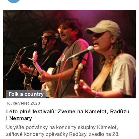
Folk a country
18. červenec 2023
Léto plné festivalů: Zveme na Kamelot, Radůzu
i Nezmary
Uslyšíte pozvánky na koncerty skupiny Kamelot,
zářiové koncerty zpěvačky Radůzy, zvadlo na 28.