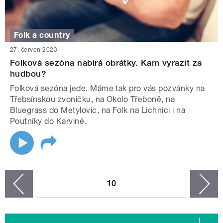
Folk a country
27. červen 2023
Folková sezóna nabírá obrátky. Kam vyrazit za
hudbou?
Folková sezóna jede. Máme tak pro vás pozvánky na
Třebsínskou zvoničku, na Okolo Třeboně, na
Bluegrass do Metylovic, na Folk na Lichnici i na
Poutníky do Karviné.
STRÁNKY
10
n
zí