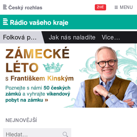
Přejít k hlavnímu obsahu
MENU
ŽIVĚ
Folková pohlazení
Jak nás naladíte
Více
…
NEJNOVĚJŠÍ