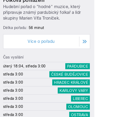
Folková pohlazení
Hudební pořad o "hodné" muzice, který
připravuje známý pardubický folkař a lídr
skupiny Marien Víťa Troníček.
Délka pořadu:
56 minut
Více o pořadu
Čas vysílání
úterý 18:04, středa 3:00
PARDUBICE
středa 3:00
ČESKÉ BUDĚJOVICE
středa 3:00
HRADEC KRÁLOVÉ
středa 3:00
KARLOVY VARY
středa 3:00
LIBEREC
středa 3:00
OLOMOUC
středa 3:00
OSTRAVA