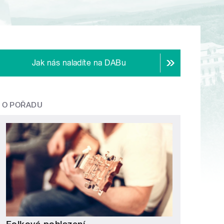
Jak nás naladíte na DABu
O POŘADU