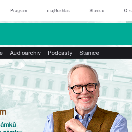
Program
mujRozhlas
Stanice
O r
te
Audioarchiv
Podcasty
Stanice