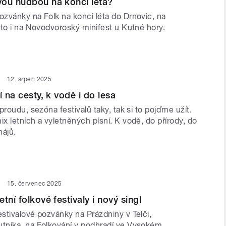
vou hudbou na konci léta?
zvánky na Folk na konci léta do Drnovic, na
éto i na Novodvoroský minifest u Kutné hory.
12. srpen 2025
í na cesty, k vodě i do lesa
proudu, sezóna festivalů taky, tak si to pojďme užít.
 letních a vyletněných písní. K vodě, do přírody, do
hájů.
15. červenec 2025
tní folkové festivaly i nový singl
stivalové pozvánky na Prázdniny v Telči,
níka, na Folkování v podhradí ve Vysokém