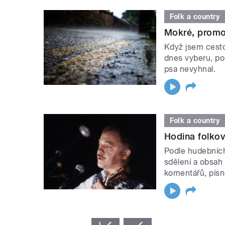
Folk a country
Mokré, promo
Když jsem cesto
dnes vyberu, po
psa nevyhnal.
Folk a country
Hodina folko
Podle hudebních
sdělení a obsah
komentářů, písn
STRÁNKY