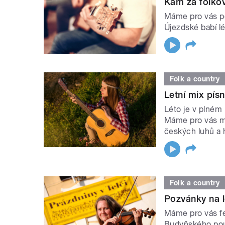
Kam za folko
Máme pro vás po
Újezdské babí l
Folk a country
Letní mix písn
Léto je v plném 
Máme pro vás mix
českých luhů a 
Folk a country
Pozvánky na le
Máme pro vás fe
Budyňského pout