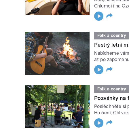
Chlumci i na Oz
Folk a country
Pestrý letní 
Nabídneme vám 
až po zapomenu
Folk a country
Pozvánky na f
Poslěchněte si p
Hrošení, Chlívek