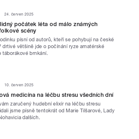
24. červen 2025
lidný počátek léta od málo známých
 folkové scény
dinku písní od autorů, kteří se pohybují na české
 drtivé většině jde o počínání ryze amatérské
 táborákové brnkání.
10. červen 2025
ová medicína na léčbu stresu všedních dní
vám zaručený hudební elixír na léčbu stresu
idali jsme písně tentokrát od Marie Tilšarové, Lady
Nohavicia dalších.