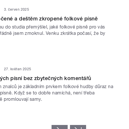
3. červen 2025
čené a deštěm zkropené folkové písně
u do studia přemýšlel, jaké folkové písně pro vás
řádně jsem zmoknul. Venku zkrátka počasí, že by
27. květen 2025
vých písní bez zbytečných komentářů
 znalců je základním prvkem folkové hudby důraz na
 písně. Když se to dobře namíchá, není třeba
ě promlouvají samy.