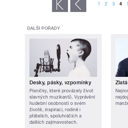
1
2
3
4
« první
‹ předchozí
DALŠÍ POŘADY
Desky, pásky, vzpomínky
Zlatá
Písničky, které provázely život
Nejro
slavných muzikantů. Vyprávění
nejdo
hudební osobnosti o svém
manže
životě, inspiraci, rodině i
přátelích, spoluhráčích a
dalších zajímavostech.