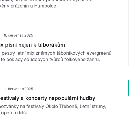
věny prázdnin u Humpolce.
8. červenec 2025
mix písní nejen k táborákům
pestrý letní mix známých táborákových evergreenů
té poklady soudobých tvůrců folkového žánru.
1. červenec 2025
estivaly a koncerty nepopulární hudby
ozvánky na festivaly Okolo Třeboně, Letní struny,
 open a další.