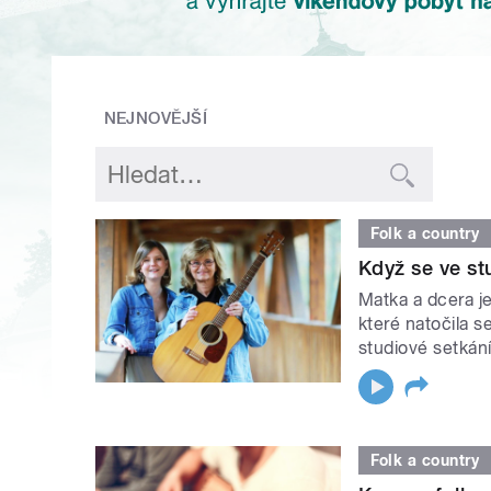
NEJNOVĚJŠÍ
Folk a country
Když se ve st
Matka a dcera j
které natočila s
studiové setkán
Folk a country