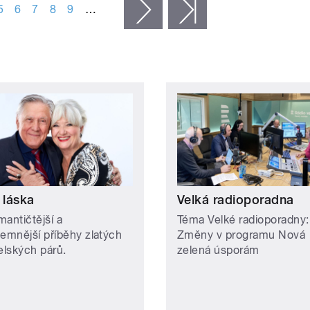
5
6
7
8
9
…
následující ›
poslední »
 láska
Velká radioporadna
mantičtější a
Téma Velké radioporadny:
jemnější příběhy zlatých
Změny v programu Nová
lských párů.
zelená úsporám