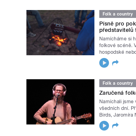
Folk a country
Písně pro pok
představitelů
Namícháme si ho
folkové scéně. V
hospodské nebo
Folk a country
Zaručená folk
Namíchali jsme 
všedních dní. Př
Birds, Jaromíra 