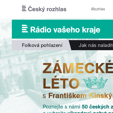
Přejít k hlavnímu obsahu
iRozhlas
Folková pohlazení
Jak nás naladí