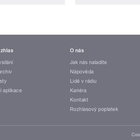
zhlas
O nás
ysílání
Jak nás naladíte
rchiv
Nápověda
sty
Lidé v rádiu
í aplikace
Kariéra
Kontakt
Rozhlasový poplatek
Coo