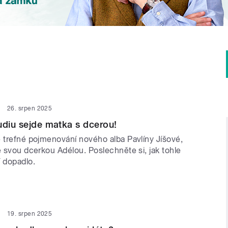
26. srpen 2025
udiu sejde matka s dcerou!
e trefné pojmenování nového alba Pavlíny Jíšové,
e svou dcerkou Adélou. Poslechněte si, jak tohle
í dopadlo.
19. srpen 2025