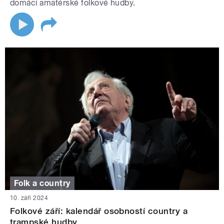
domácí amatérské folkové hudby.
Folk a country
10. září 2024
Folkové září: kalendář osobností country a
trampské hudby