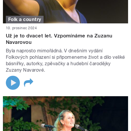
Folk a country
10. prosinec 2024
Už je to dvacet let. Vzpomínáme na Zuzanu
Navarovou
Byla naprosto mimořádná. V dnešním vydání
Folkových pohlazení si připomeneme život a dílo veliké
básnířky, autorky, zpěvačky a hudební čarodějky
Zuzany Navarové.