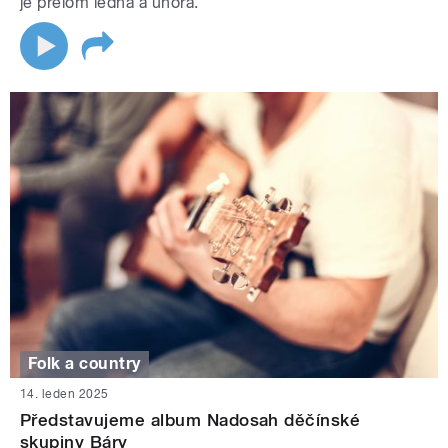
je přelom ledna a února.
Folk a country
14. leden 2025
Představujeme album Nadosah děčínské
skupiny Báry