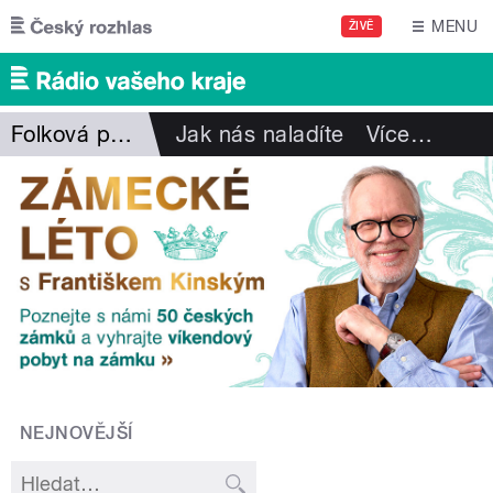
Přejít k hlavnímu obsahu
MENU
ŽIVĚ
Folková pohlazení
Jak nás naladíte
Více
…
NEJNOVĚJŠÍ