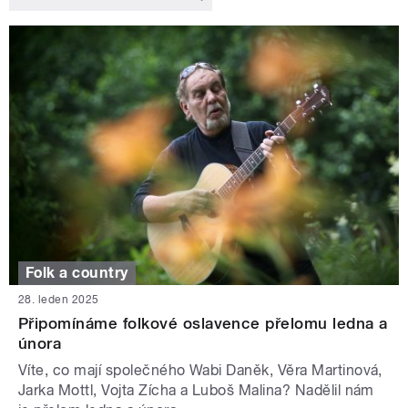
Folk a country
28. leden 2025
Připomínáme folkové oslavence přelomu ledna a
února
Víte, co mají společného Wabi Daněk, Věra Martinová,
Jarka Mottl, Vojta Zícha a Luboš Malina? Nadělil nám