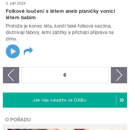
3. září 2024
Folkové loučení s létem aneb písničky vonící
létem babím
Protože je konec léta, končí také folková sezóna,
doznívají tábory, letní zážitky a přichází příprava na
zimu.
STRÁNKY
6
n
zí
Jak nás naladíte na DABu
O POŘADU