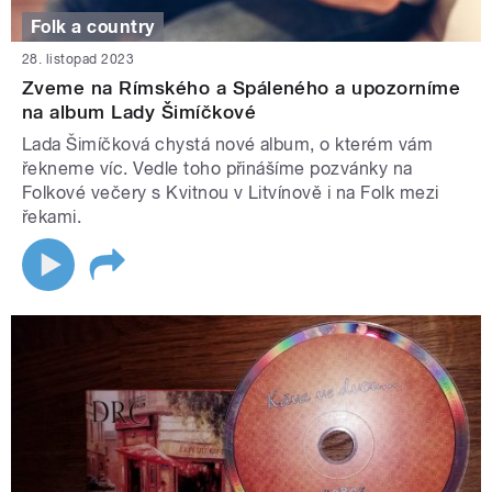
Folk a country
28. listopad 2023
Zveme na Rímského a Spáleného a upozorníme
na album Lady Šimíčkové
Lada Šimíčková chystá nové album, o kterém vám
řekneme víc. Vedle toho přinášíme pozvánky na
Folkové večery s Kvitnou v Litvínově i na Folk mezi
řekami.