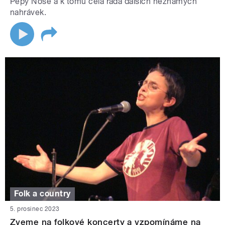
Pepy Nose a k tomu celá řada dalších neznámých
nahrávek.
Folk a country
5. prosinec 2023
Zveme na folkové koncerty a vzpomínáme na