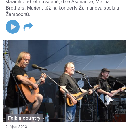
slavícího 50 let na scéně, dále Asonance, Malina
Brothers, Marien, též na koncerty Žalmanova spolu a
Žambochů.
Folk a country
3. říjen 2023