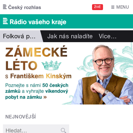
Přejít k hlavnímu obsahu
MENU
ŽIVĚ
Folková pohlazení
Jak nás naladíte
Více
…
NEJNOVĚJŠÍ