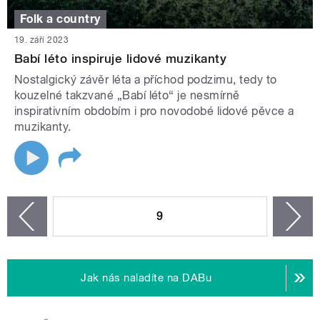
Folk a country
19. září 2023
Babí léto inspiruje lidové muzikanty
Nostalgický závěr léta a příchod podzimu, tedy to
kouzelné takzvané „Babí léto“ je nesmírně
inspirativním obdobím i pro novodobé lidové pěvce a
muzikanty.
STRÁNKY
9
n
zí
Jak nás naladíte na DABu