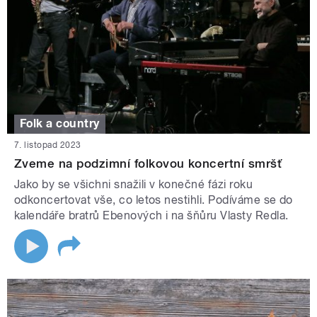
Folk a country
7. listopad 2023
Zveme na podzimní folkovou koncertní smršť
Jako by se všichni snažili v konečné fázi roku
odkoncertovat vše, co letos nestihli. Podíváme se do
kalendáře bratrů Ebenových i na šňůru Vlasty Redla.