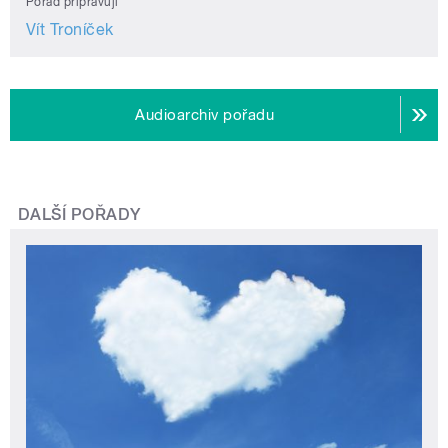
Pořad připravují
Vít Troníček
Audioarchiv pořadu
DALŠÍ POŘADY