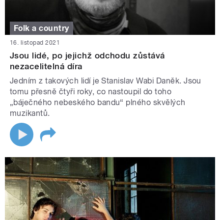
Folk a country
16. listopad 2021
Jsou lidé, po jejichž odchodu zůstává
nezacelitelná díra
Jedním z takových lidí je Stanislav Wabi Daněk. Jsou
tomu přesně čtyři roky, co nastoupil do toho
„báječného nebeského bandu“ plného skvělých
muzikantů.