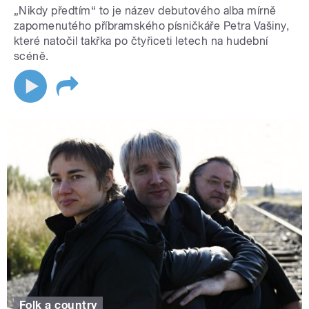
„Nikdy předtím“ to je název debutového alba mírně
zapomenutého příbramského písničkáře Petra Vašiny,
které natočil takřka po čtyřiceti letech na hudební
scéně.
Folk a country