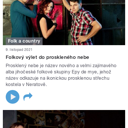
Folk a country
9. listopad 2021
Folkový výlet do proskleného nebe
Prosklený nebe je název nového a velmi zajímavého
alba jihočeské folkové skupiny Epy de mye, jehož
název odkazuje na ikonickou prosklenou střechu
kostela v Neratově.