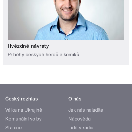
Hvězdné návraty
Příběhy českých herců a komiků.
Český rozhlas
O nás
Válka na Ukrajině
Jak nás naladíte
Komunální volby
Nápověda
Stanice
Lidé v rádiu