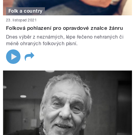
Folk a country
23. listopad 2021
Folková pohlazení pro opravdové znalce žánru
Dnes výběr z neznámých, lépe řečeno nehraných či
méně ohraných folkových písní.