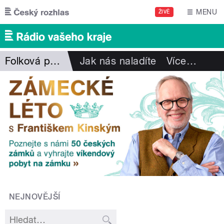
Přejít k hlavnímu obsahu
MENU
ŽIVĚ
Folková pohlazení
Jak nás naladíte
Více
…
NEJNOVĚJŠÍ