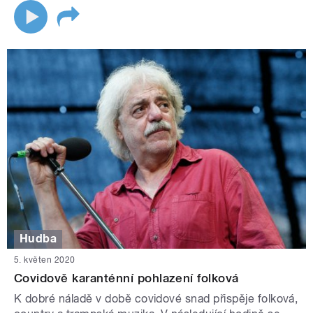
Hudba
5. květen 2020
Covidově karanténní pohlazení folková
K dobré náladě v době covidové snad přispěje folková,