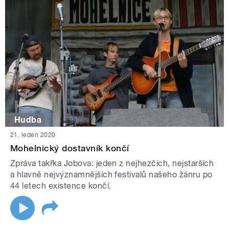
Hudba
21. leden 2020
Mohelnický dostavník končí
Zpráva takřka Jobova: jeden z nejhezčích, nejstarších
a hlavně nejvýznamnějších festivalů našeho žánru po
44 letech existence končí.