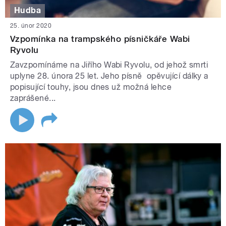
Hudba
25. únor 2020
Vzpomínka na trampského písničkáře Wabi
Ryvolu
Zavzpomínáme na Jiřího Wabi Ryvolu, od jehož smrti
uplyne 28. února 25 let. Jeho písně opěvující dálky a
popisující touhy, jsou dnes už možná lehce
zaprášené...