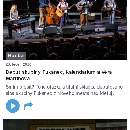
Hudba
28. leden 2020
Debut skupiny Fukanec, kalendárium a Věra
Martinová
Smím prosit? To je otázka a titulní skladba debutového
alba skupiny Fukanec z Nového města nad Metují.