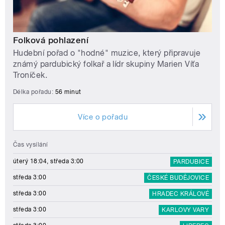
Folková pohlazení
Hudební pořad o "hodné" muzice, který připravuje
známý pardubický folkař a lídr skupiny Marien Víťa
Troníček.
Délka pořadu:
56 minut
Více o pořadu
Čas vysílání
úterý 18:04, středa 3:00
PARDUBICE
středa 3:00
ČESKÉ BUDĚJOVICE
středa 3:00
HRADEC KRÁLOVÉ
středa 3:00
KARLOVY VARY