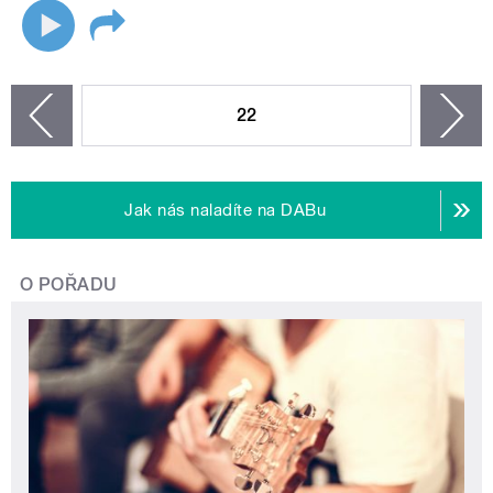
STRÁNKY
22
n
zí
Jak nás naladíte na DABu
O POŘADU