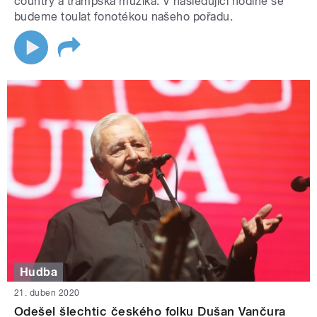
country a trampská muzika. V následující hodině se
budeme toulat fonotékou našeho pořadu.
Hudba
21. duben 2020
Odešel šlechtic českého folku Dušan Vančura