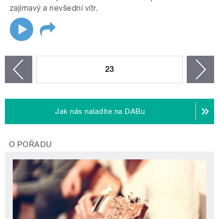
zajímavý a nevšední vítr.
STRÁNKY
23
n
zí
Jak nás naladíte na DABu
O POŘADU