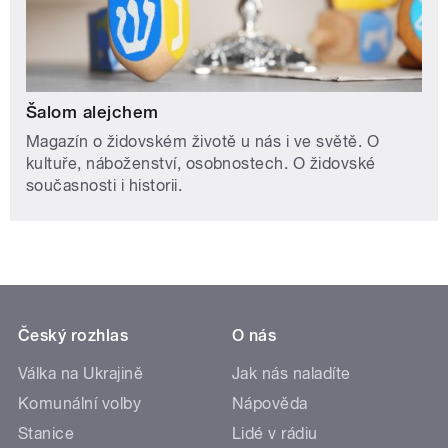
Šalom alejchem
Magazín o židovském životě u nás i ve světě. O
kultuře, náboženství, osobnostech. O židovské
současnosti i historii.
Český rozhlas
O nás
Válka na Ukrajině
Jak nás naladíte
Komunální volby
Nápověda
Stanice
Lidé v rádiu