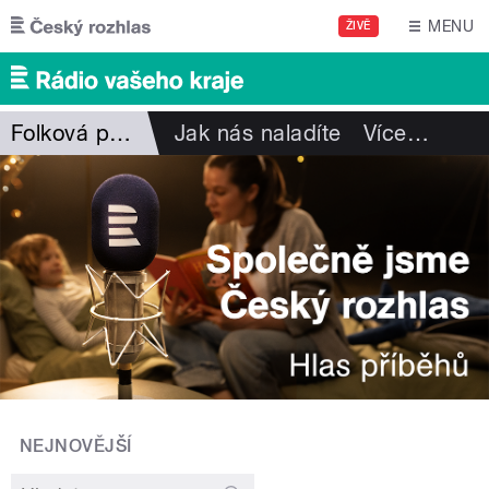
Přejít k hlavnímu obsahu
MENU
ŽIVĚ
Folková pohlazení
Jak nás naladíte
Více
…
NEJNOVĚJŠÍ