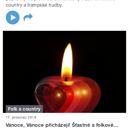
country a trampské hudby.
Folk a country
17. prosinec 2019
Vánoce, Vánoce přicházejí! Šťastné a folkové...