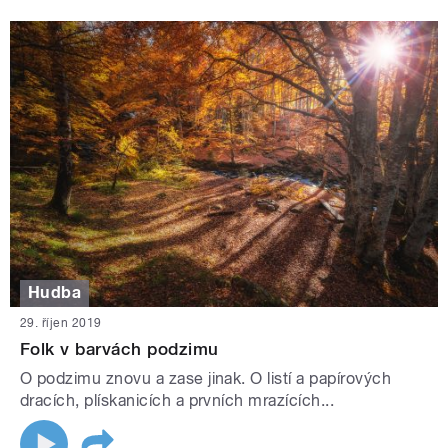
Hudba
29. říjen 2019
Folk v barvách podzimu
O podzimu znovu a zase jinak. O listí a papírových
dracích, plískanicích a prvních mrazících...