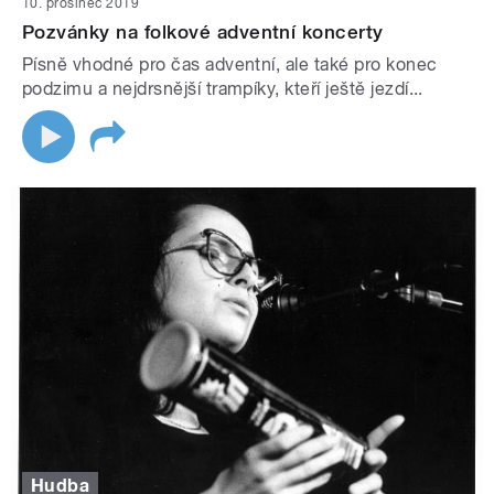
10. prosinec 2019
Pozvánky na folkové adventní koncerty
Písně vhodné pro čas adventní, ale také pro konec
podzimu a nejdrsnější trampíky, kteří ještě jezdí...
Hudba