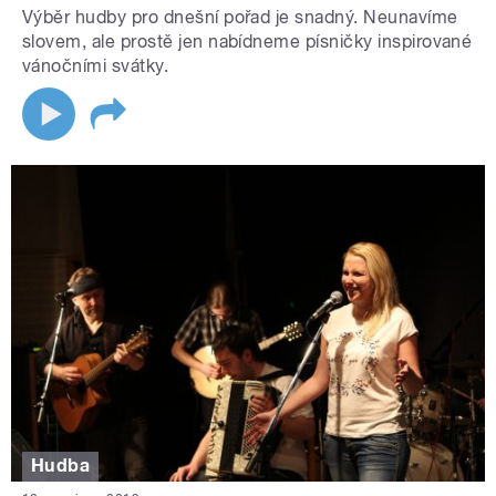
Výběr hudby pro dnešní pořad je snadný. Neunavíme
slovem, ale prostě jen nabídneme písničky inspirované
vánočními svátky.
Hudba