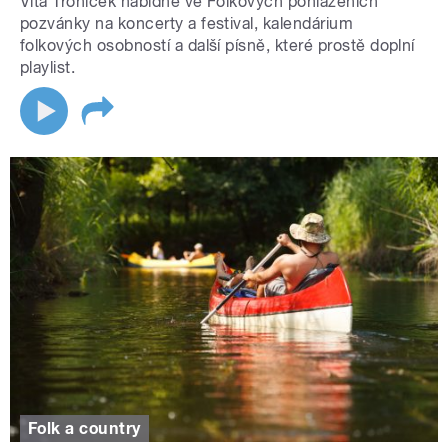
Víťa Troníček nabídne ve Folkových pohlazeních
pozvánky na koncerty a festival, kalendárium
folkových osobností a další písně, které prostě doplní
playlist.
Folk a country