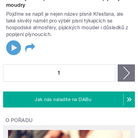
moudry
Pojďme se napít je nejen název písně Křesťana, ale
také skvělý námět pro výběr písní týkajících se
hospodské atmosféry, pijáckých mouder i důsledků z
popíjení plynoucích.
STRÁNKY
1
n
Jak nás naladíte na DABu
O POŘADU