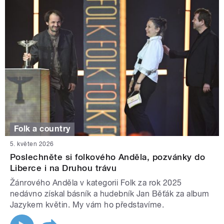
Folk a country
5. květen 2026
Poslechněte si folkového Anděla, pozvánky do
Liberce i na Druhou trávu
Žánrového Anděla v kategorii Folk za rok 2025
nedávno získal básník a hudebník Jan Běťák za album
Jazykem květin. My vám ho představíme.