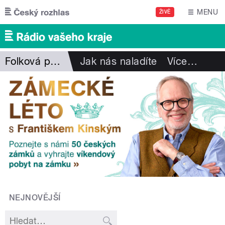
Přejít k hlavnímu obsahu
MENU
ŽIVĚ
Folková pohlazení
Jak nás naladíte
Více
…
NEJNOVĚJŠÍ