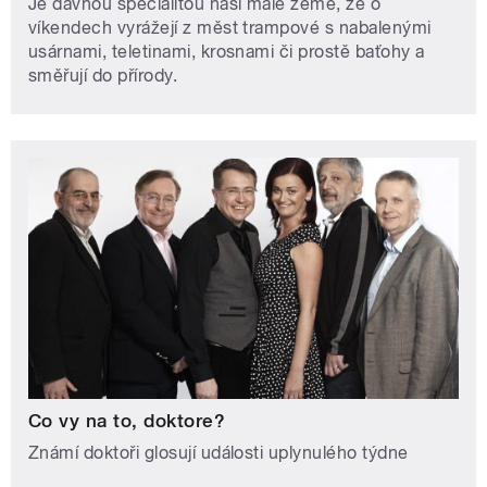
Je dávnou specialitou naší malé země, že o
víkendech vyrážejí z měst trampové s nabalenými
usárnami, teletinami, krosnami či prostě baťohy a
směřují do přírody.
Co vy na to, doktore?
Známí doktoři glosují události uplynulého týdne