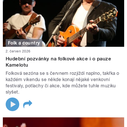
Folk a country
2. červen 2026
Hudební pozvánky na folkové akce i o pauze
Kamelotu
Folková sezóna se s červnem rozjíždí naplno, takřka o
každém víkendu se někde konají nějaké venkovní
festivaly, potlachy či akce, kde můžete tuhle muziku
slyšet.