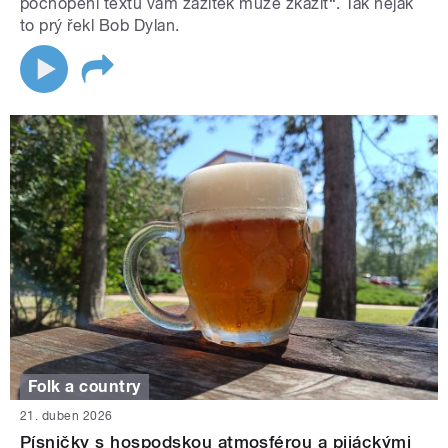
pochopení textu vám zážitek může zkazit“. Tak nějak
to prý řekl Bob Dylan.
Folk a country
21. duben 2026
Písničky s hospodskou atmosférou a pijáckými