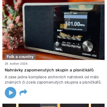
Folk a country
26. květen 2026
Nahrávky zapomenutých skupin a písničkářů
A zase jedna kompilace archivních nahrávek od málo
známých či zcela zapomenutých skupina a písničkářů.