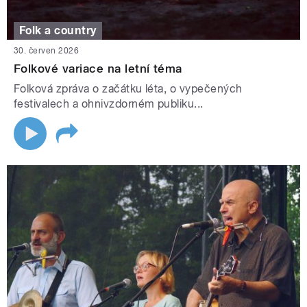
Folk a country
30. červen 2026
Folkové variace na letní téma
Folková zpráva o začátku léta, o vypečených
festivalech a ohnivzdorném publiku...