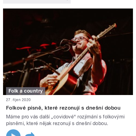
Folk a country
27. říjen 2020
Folkové písně, které rezonují s dnešní dobou
Máme pro vás další „covidové“ rozjímání s folkovými
písněmi, které nějak rezonují s dnešní dobou.