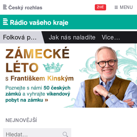
Přejít k hlavnímu obsahu
MENU
ŽIVĚ
Folková pohlazení
Jak nás naladíte
Více
…
NEJNOVĚJŠÍ