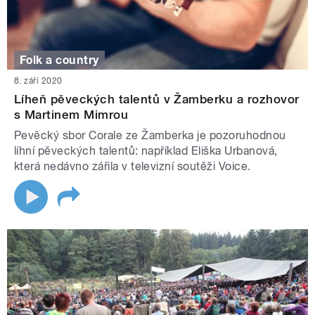
Folk a country
8. září 2020
Líheň pěveckých talentů v Žamberku a rozhovor
s Martinem Mimrou
Pevěcký sbor Corale ze Žamberka je pozoruhodnou
líhní pěveckých talentů: například Eliška Urbanová,
která nedávno zářila v televizní soutěži Voice.