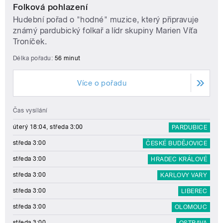
Folková pohlazení
Hudební pořad o "hodné" muzice, který připravuje
známý pardubický folkař a lídr skupiny Marien Víťa
Troníček.
Délka pořadu:
56 minut
Více o pořadu
Čas vysílání
úterý 18:04, středa 3:00
PARDUBICE
středa 3:00
ČESKÉ BUDĚJOVICE
středa 3:00
HRADEC KRÁLOVÉ
středa 3:00
KARLOVY VARY
středa 3:00
LIBEREC
středa 3:00
OLOMOUC
středa 3:00
OSTRAVA