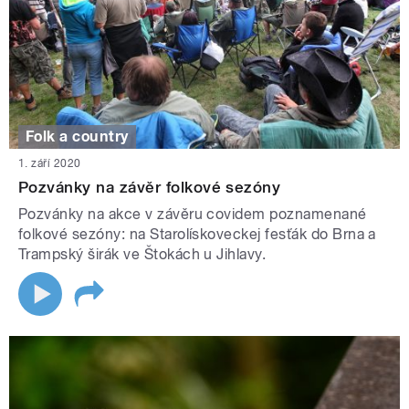
Folk a country
1. září 2020
Pozvánky na závěr folkové sezóny
Pozvánky na akce v závěru covidem poznamenané
folkové sezóny: na Starolískoveckej fesťák do Brna a
Trampský širák ve Štokách u Jihlavy.