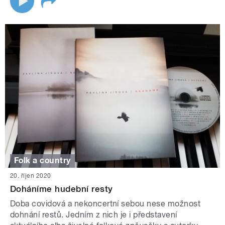
Folk a country
20. říjen 2020
Doháníme hudební resty
Doba covidová a nekoncertní sebou nese možnost
dohnání restů. Jedním z nich je i představení