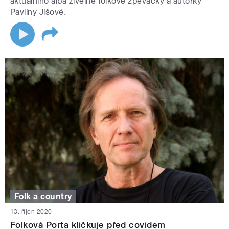
aktuálního alba živelné folkové zpěvačky a autorky
Pavlíny Jíšové.
Folk a country
13. říjen 2020
Folková Porta kličkuje před covidem