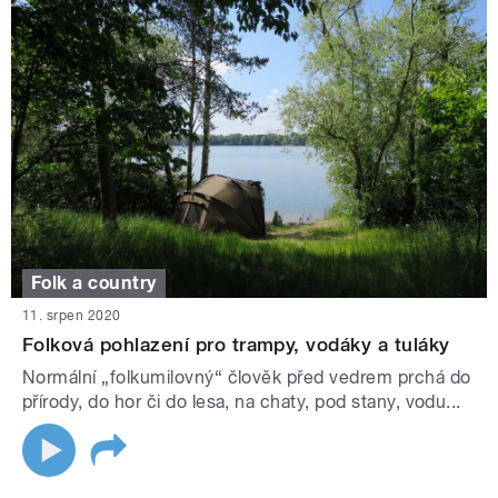
Folk a country
11. srpen 2020
Folková pohlazení pro trampy, vodáky a tuláky
Normální „folkumilovný“ člověk před vedrem prchá do
přírody, do hor či do lesa, na chaty, pod stany, vodu...