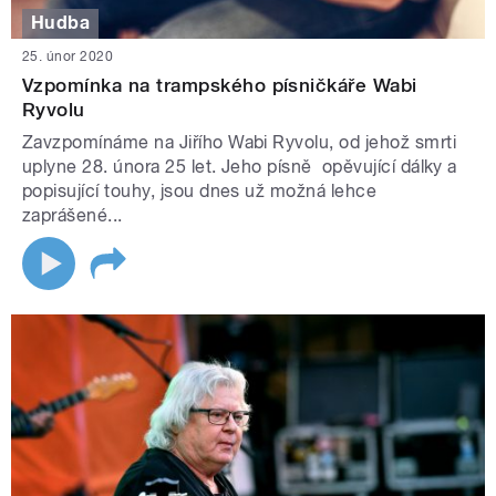
Hudba
25. únor 2020
Vzpomínka na trampského písničkáře Wabi
Ryvolu
Zavzpomínáme na Jiřího Wabi Ryvolu, od jehož smrti
uplyne 28. února 25 let. Jeho písně opěvující dálky a
popisující touhy, jsou dnes už možná lehce
zaprášené...