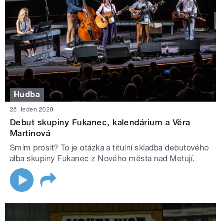
Hudba
28. leden 2020
Debut skupiny Fukanec, kalendárium a Věra
Martinová
Smím prosit? To je otázka a titulní skladba debutového
alba skupiny Fukanec z Nového města nad Metují.