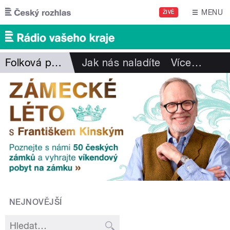
Přejít k hlavnímu obsahu
MENU
ŽIVĚ
Folková pohlazení
Jak nás naladíte
Více
…
NEJNOVĚJŠÍ