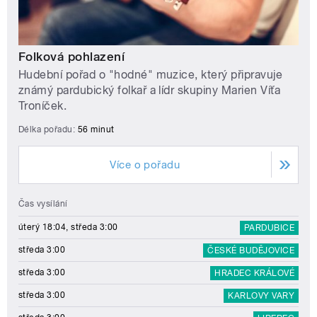
Folková pohlazení
Hudební pořad o "hodné" muzice, který připravuje
známý pardubický folkař a lídr skupiny Marien Víťa
Troníček.
Délka pořadu:
56 minut
Více o pořadu
Čas vysílání
úterý 18:04, středa 3:00
PARDUBICE
středa 3:00
ČESKÉ BUDĚJOVICE
středa 3:00
HRADEC KRÁLOVÉ
středa 3:00
KARLOVY VARY