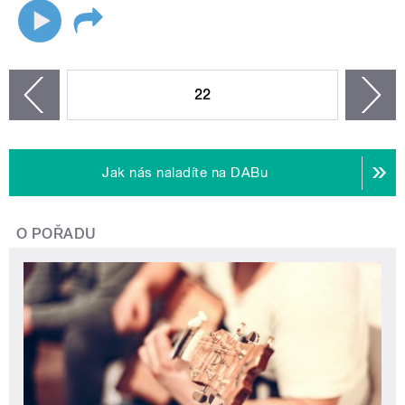
STRÁNKY
22
n
zí
Jak nás naladíte na DABu
O POŘADU