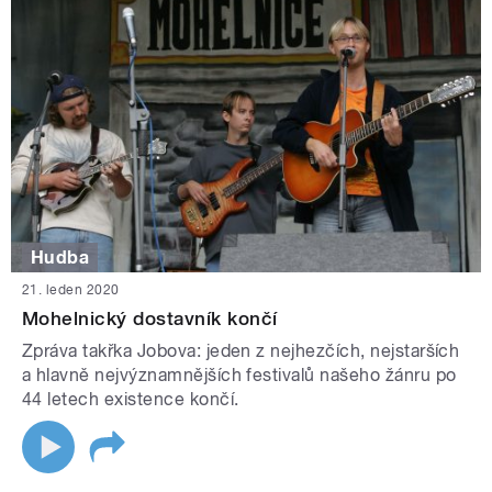
Hudba
21. leden 2020
Mohelnický dostavník končí
Zpráva takřka Jobova: jeden z nejhezčích, nejstarších
a hlavně nejvýznamnějších festivalů našeho žánru po
44 letech existence končí.