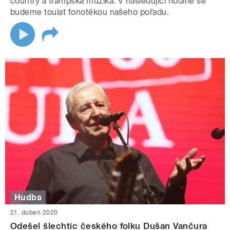
country a trampská muzika. V následující hodině se
budeme toulat fonotékou našeho pořadu.
Hudba
21. duben 2020
Odešel šlechtic českého folku Dušan Vančura