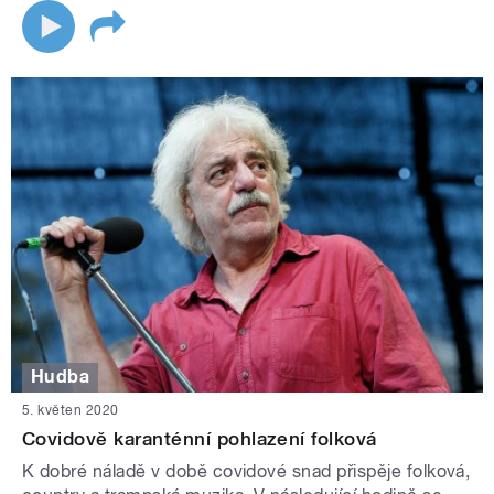
Hudba
5. květen 2020
Covidově karanténní pohlazení folková
K dobré náladě v době covidové snad přispěje folková,