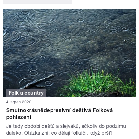
Folk a country
4. srpen 2020
Smutnokrásnědepresivní deštivá Folková
pohlazení
Je tady období dešťů a slejváků, ačkoliv do podzimu
daleko. Otázka zní: co dělají folkáči, když prší?