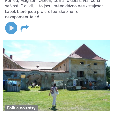
Pohled, Magison, Qjeten, Dún and dorás, Náhodná
sešlost, Pidilidi,… to jsou jména dávno neexistujících
kapel, které jsou pro určitou skupinu lidí
nezapomenutelné.
Folk a country