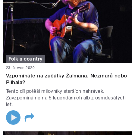
Folk a country
23. červen 2020
Vzpomínáte na začátky Žalmana, Nezmarů nebo
Plíhala?
Tento díl potěší milovníky starších nahrávek.
Zavzpomínáme na 5 legendárních alb z osmdesátých
let.