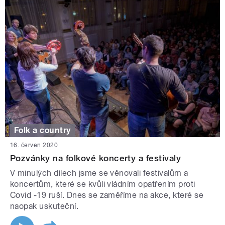
Folk a country
16. červen 2020
Pozvánky na folkové koncerty a festivaly
V minulých dílech jsme se věnovali festivalům a
koncertům, které se kvůli vládním opatřením proti
Covid -19 ruší. Dnes se zaměříme na akce, které se
naopak uskuteční.