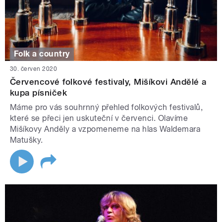
Folk a country
30. červen 2020
Červencové folkové festivaly, Mišíkovi Andělé a
kupa písniček
Máme pro vás souhrnný přehled folkových festivalů,
které se přeci jen uskuteční v červenci. Olavíme
Mišíkovy Anděly a vzpomeneme na hlas Waldemara
Matušky.