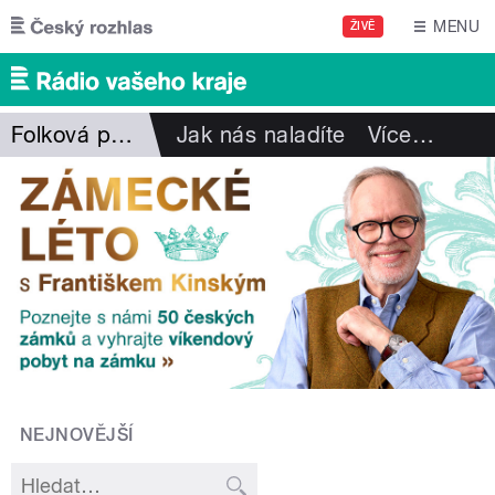
Přejít k hlavnímu obsahu
MENU
ŽIVĚ
Folková pohlazení
Jak nás naladíte
Více
…
NEJNOVĚJŠÍ