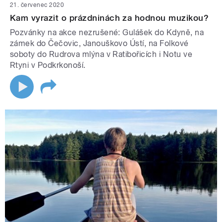
21. červenec 2020
Kam vyrazit o prázdninách za hodnou muzikou?
Pozvánky na akce nezrušené: Gulášek do Kdyně, na
zámek do Čečovic, Janouškovo Ústí, na Folkové
soboty do Rudrova mlýna v Ratibořicích i Notu ve
Rtyni v Podkrkonoší.