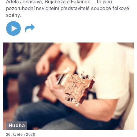
Adéla Jonášová, Bujabéza a Fukanec... To jsou
pozoruhodní neviditelní představitelé soudobé folkové
scény.
Hudba
26. květen 2020