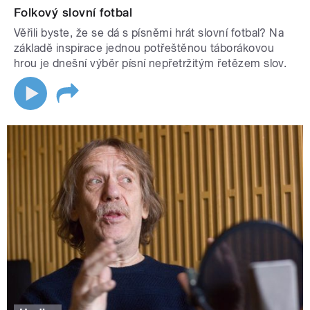
Folkový slovní fotbal
Věřili byste, že se dá s písněmi hrát slovní fotbal? Na
základě inspirace jednou potřeštěnou táborákovou
hrou je dnešní výběr písní nepřetržitým řetězem slov.