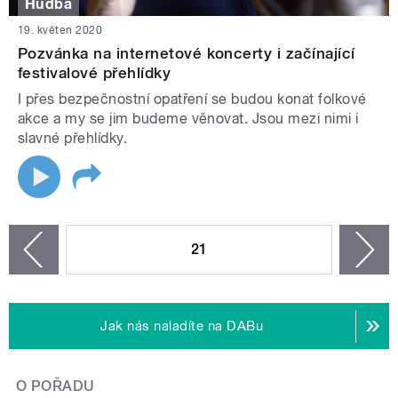
Hudba
19. květen 2020
Pozvánka na internetové koncerty i začínající
festivalové přehlídky
I přes bezpečnostní opatření se budou konat folkové
akce a my se jim budeme věnovat. Jsou mezi nimi i
slavné přehlídky.
STRÁNKY
21
n
zí
Jak nás naladíte na DABu
O POŘADU