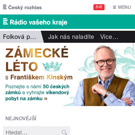
Přejít k hlavnímu obsahu
MENU
ŽIVĚ
Folková pohlazení
Jak nás naladíte
Více
…
NEJNOVĚJŠÍ