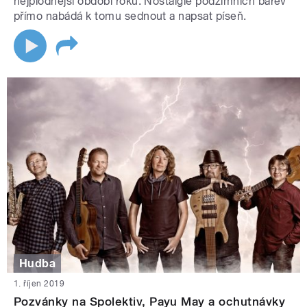
nejplodnější období roku. Nostalgie podzimních barev
přímo nabádá k tomu sednout a napsat píseň.
Hudba
1. říjen 2019
Pozvánky na Spolektiv, Payu May a ochutnávky