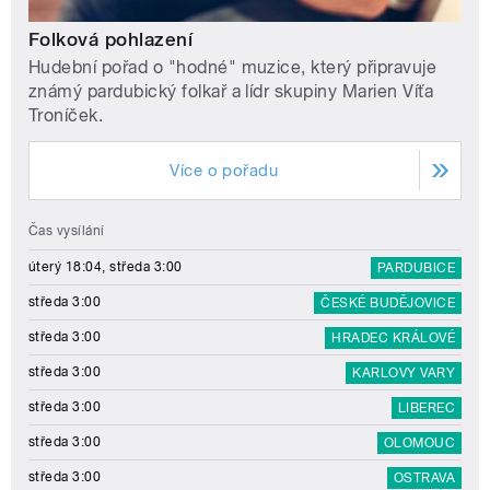
Folková pohlazení
Hudební pořad o "hodné" muzice, který připravuje
známý pardubický folkař a lídr skupiny Marien Víťa
Troníček.
Více o pořadu
Čas vysílání
úterý 18:04, středa 3:00
PARDUBICE
středa 3:00
ČESKÉ BUDĚJOVICE
středa 3:00
HRADEC KRÁLOVÉ
středa 3:00
KARLOVY VARY
středa 3:00
LIBEREC
středa 3:00
OLOMOUC
středa 3:00
OSTRAVA