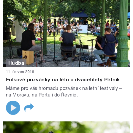
Hudba
11. červen 2019
Folkové pozvánky na léto a dvacetiletý Pětník
Máme pro vás hromadu pozvánek na letní festivaly –
na Moravu, na Portu i do Řevnic.