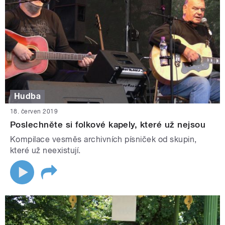
Hudba
18. červen 2019
Poslechněte si folkové kapely, které už nejsou
Kompilace vesměs archivních písniček od skupin,
které už neexistují.