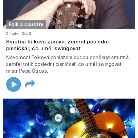
Folk a country
3. leden 2023
Smutná folková zpráva: zemřel poslední
písničkář, co uměl swingovat
Novoroční Folková pohlazení budou poněkud smutná,
zemřel totiž poslední písničkář, co uměl swingovat,
mistr Pepa Štross.