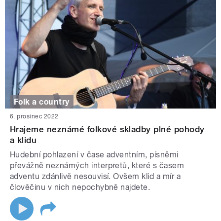
Folk a country
6. prosinec 2022
Hrajeme neznámé folkové skladby plné pohody
a klidu
Hudební pohlazení v čase adventním, písněmi
převážně neznámých interpretů, které s časem
adventu zdánlivě nesouvisí. Ovšem klid a mír a
člověčinu v nich nepochybně najdete.