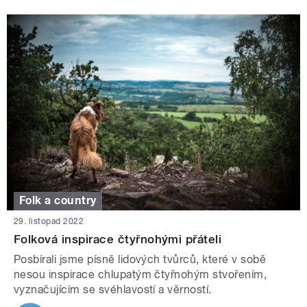
Folk a country
29. listopad 2022
Folková inspirace čtyřnohými přáteli
Posbírali jsme písně lidových tvůrců, které v sobě
nesou inspirace chlupatým čtyřnohým stvořením,
vyznačujícím se svéhlavostí a věrností.