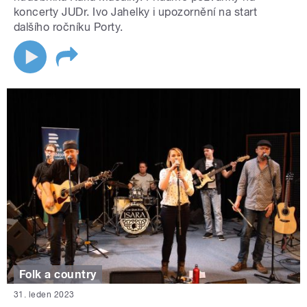
koncerty JUDr. Ivo Jahelky i upozornění na start
dalšího ročníku Porty.
Folk a country
31. leden 2023