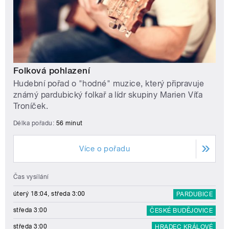
Folková pohlazení
Hudební pořad o "hodné" muzice, který připravuje
známý pardubický folkař a lídr skupiny Marien Víťa
Troníček.
Délka pořadu:
56 minut
Více o pořadu
Čas vysílání
úterý 18:04, středa 3:00
PARDUBICE
středa 3:00
ČESKÉ BUDĚJOVICE
středa 3:00
HRADEC KRÁLOVÉ