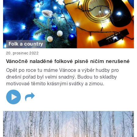
Folk a country
20. prosinec 2022
Vánočně naladěné folkové písně ničím nerušené
Opět po roce tu máme Vánoce a výběr hudby pro
dnešní pořad byl velmi snadný. Budou to skladby
motivovaé těmito krásnými svátky a zimou.