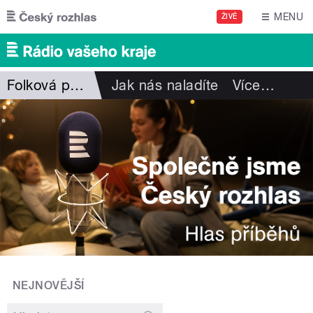
Přejít k hlavnímu obsahu
MENU
ŽIVĚ
Folková pohlazení
Jak nás naladíte
Více
…
NEJNOVĚJŠÍ