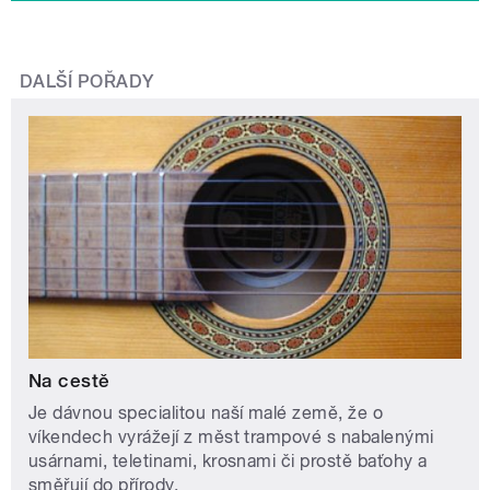
DALŠÍ POŘADY
Na cestě
Je dávnou specialitou naší malé země, že o
víkendech vyrážejí z měst trampové s nabalenými
usárnami, teletinami, krosnami či prostě baťohy a
směřují do přírody.