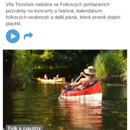
Víťa Troníček nabídne ve Folkových pohlazeních
pozvánky na koncerty a festival, kalendárium
folkových osobností a další písně, které prostě doplní
playlist.
Folk a country