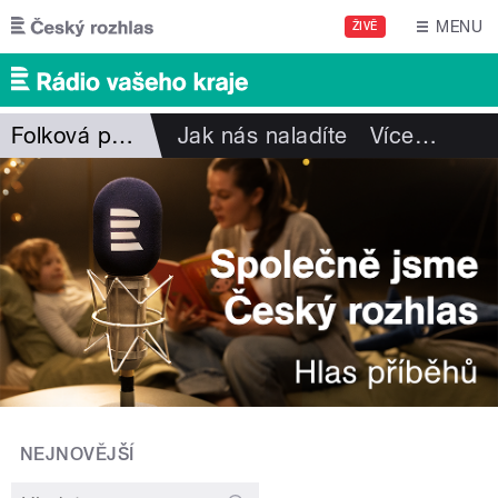
Přejít k hlavnímu obsahu
MENU
ŽIVĚ
Folková pohlazení
Jak nás naladíte
Více
…
NEJNOVĚJŠÍ