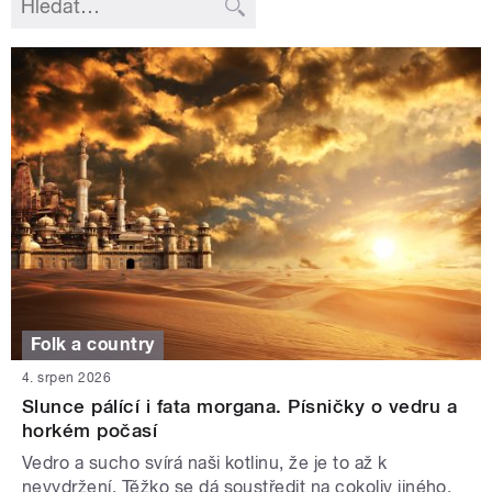
Folk a country
4. srpen 2026
Slunce pálící i fata morgana. Písničky o vedru a
horkém počasí
Vedro a sucho svírá naši kotlinu, že je to až k
nevydržení. Těžko se dá soustředit na cokoliv jiného.