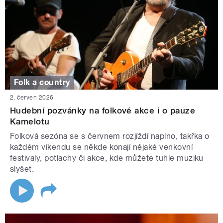
Folk a country
2. červen 2026
Hudební pozvánky na folkové akce i o pauze
Kamelotu
Folková sezóna se s červnem rozjíždí naplno, takřka o
každém víkendu se někde konají nějaké venkovní
festivaly, potlachy či akce, kde můžete tuhle muziku
slyšet.