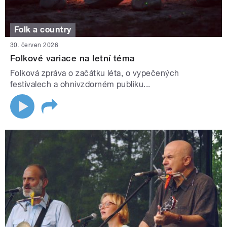
Folk a country
30. červen 2026
Folkové variace na letní téma
Folková zpráva o začátku léta, o vypečených
festivalech a ohnivzdorném publiku...