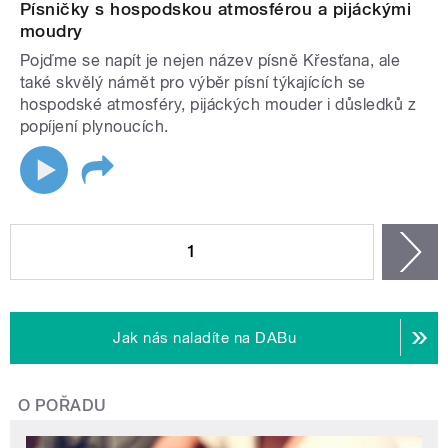
Písničky s hospodskou atmosférou a pijáckými
moudry
Pojďme se napít je nejen název písně Křesťana, ale
také skvělý námět pro výběr písní týkajících se
hospodské atmosféry, pijáckých mouder i důsledků z
popíjení plynoucích.
STRÁNKY
1
n
Jak nás naladíte na DABu
O POŘADU