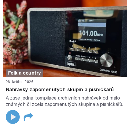
Folk a country
26. květen 2026
Nahrávky zapomenutých skupin a písničkářů
A zase jedna kompilace archivních nahrávek od málo
známých či zcela zapomenutých skupina a písničkářů.