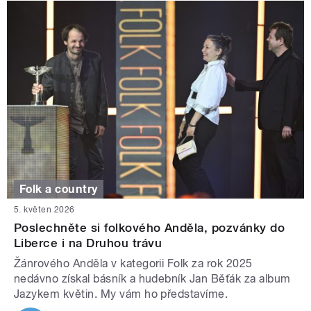
Folk a country
5. květen 2026
Poslechněte si folkového Anděla, pozvánky do
Liberce i na Druhou trávu
Žánrového Anděla v kategorii Folk za rok 2025
nedávno získal básník a hudebník Jan Běťák za album
Jazykem květin. My vám ho představíme.