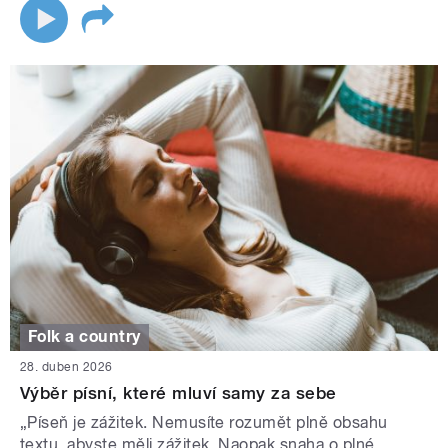
Folk a country
28. duben 2026
Výběr písní, které mluví samy za sebe
„Píseň je zážitek. Nemusíte rozumět plně obsahu
textu, abyste měli zážitek. Naopak snaha o plné