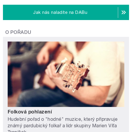
Jak nás naladíte na DABu
O POŘADU
Folková pohlazení
Hudební pořad o "hodné" muzice, který připravuje
známý pardubický folkař a lídr skupiny Marien Víťa