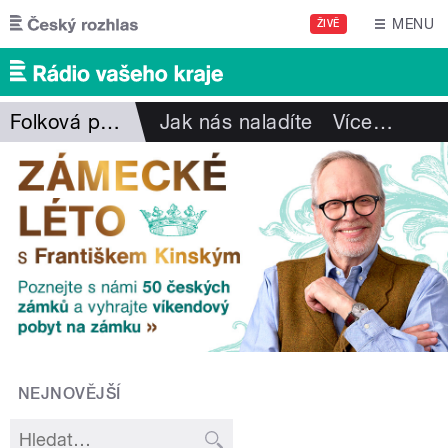
Přejít k hlavnímu obsahu
MENU
ŽIVĚ
Folková pohlazení
Jak nás naladíte
Více
…
NEJNOVĚJŠÍ