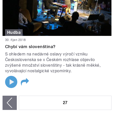
Hudba
30. říjen 2018
Chybí vám slovenština?
S ohledem na nedávné oslavy výročí vzniku
Československa se v Českém rozhlase objevilo
zvýšené množství slovenštiny - tak krásně měkké,
vyvolávající nostalgické vzpomínky.
STRÁNKY
27
zí