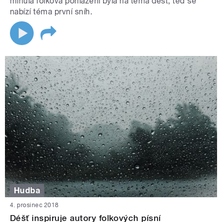
minulá folková pohlazení byla na téma déšť, teď se
nabízí téma první sníh.
Hudba
4. prosinec 2018
Déšť inspiruje autory folkových písní