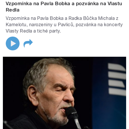
Vzpomínka na Pavla Bobka a pozvánka na Vlastu
Redla
Vzpomínka na Pavla Bobka a Radka Bůčka Michala z
Kamelotu, narozeniny u Pavliců, pozvánka na koncerty
Vlasty Redla a tiché party.