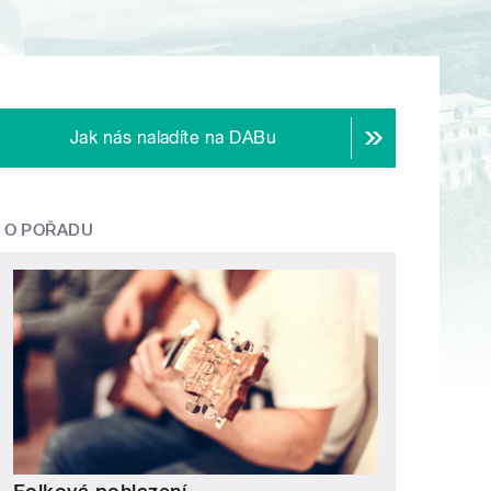
Jak nás naladíte na DABu
O POŘADU