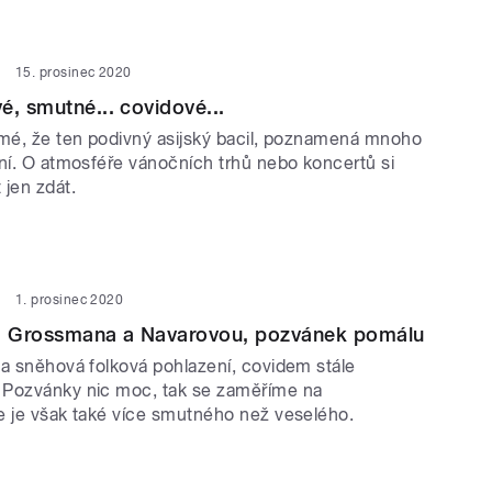
15. prosinec 2020
é, smutné... covidové...
jmé, že ten podivný asijský bacil, poznamená mnoho
ání. O atmosféře vánočních trhů nebo koncertů si
jen zdát.
1. prosinec 2020
 Grossmana a Navarovou, pozvánek pomálu
 a sněhová folková pohlazení, covidem stále
 Pozvánky nic moc, tak se zaměříme na
e je však také více smutného než veselého.