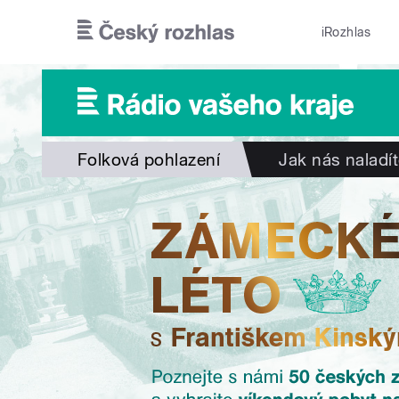
Přejít k hlavnímu obsahu
iRozhlas
Folková pohlazení
Jak nás naladí