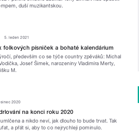
trempem, duší muzikantskou.
5. leden 2021
 folkových písniček a bohaté kalendárium
očí, především co se týče country zpěváků: Michal
Vodička, Josef Šimek, narozeniny Vladimíra Merty,
išku M.
osinec 2020
rlování na konci roku 2020
 umlčena a nikdo neví, jak dlouho to bude trvat. Tak
at, a přát si, aby to co nejrychleji pominulo.