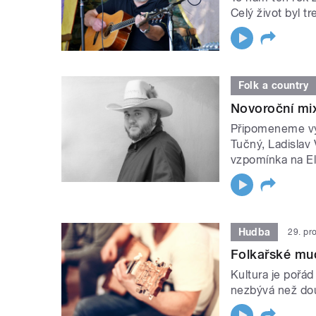
Celý život byl 
Folk a country
Novoroční mix
Připomeneme výr
Tučný, Ladislav 
vzpomínka na El
Hudba
29. pr
Folkařské mud
Kultura je pořád
nezbývá než douf