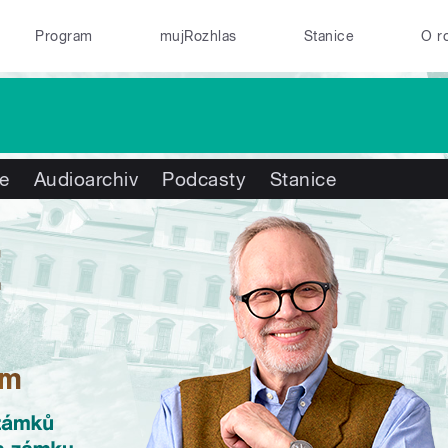
Program
mujRozhlas
Stanice
O r
te
Audioarchiv
Podcasty
Stanice