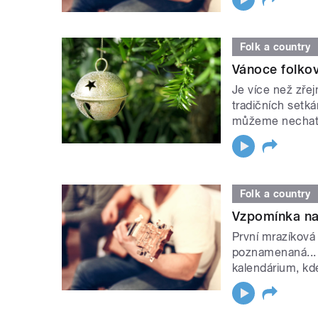
Folk a country
Vánoce folkov
Je více než zře
tradičních setk
můžeme nechat 
Folk a country
Vzpomínka na
První mrazíková
poznamenaná...
kalendárium, kd