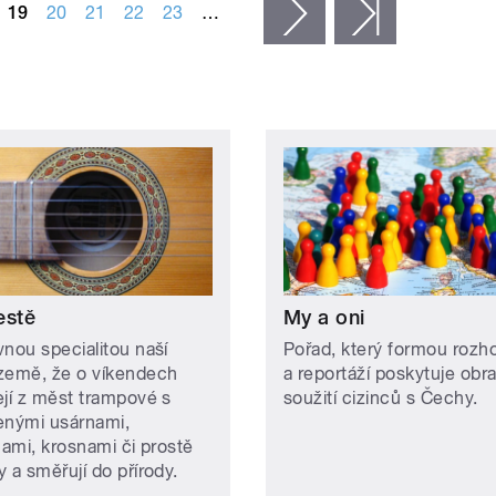
19
20
21
22
23
…
následující ›
poslední »
estě
My a oni
vnou specialitou naší
Pořad, který formou rozh
země, že o víkendech
a reportáží poskytuje obr
ejí z měst trampové s
soužití cizinců s Čechy.
enými usárnami,
nami, krosnami či prostě
 a směřují do přírody.