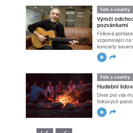
Folk a country
Výročí odcho
pozvánkami
Folková pohlaze
vzpomínající na
koncerty severo
Folk a country
Hudební lidová
Dnes pro vás m
folkových písni
STRÁNKY