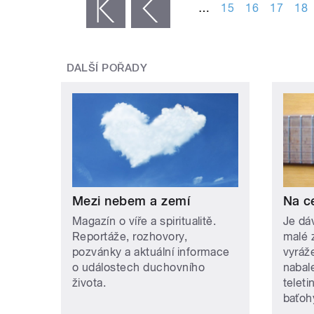
…
15
16
17
18
« první
‹ předchozí
DALŠÍ POŘADY
Mezi nebem a zemí
Na c
Magazín o víře a spiritualitě.
Je dá
Reportáže, rozhovory,
malé 
pozvánky a aktuální informace
vyráž
o událostech duchovního
nabal
života.
teleti
baťohy