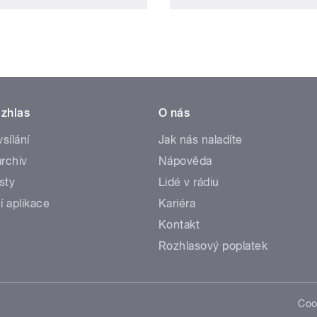
zhlas
O nás
ysílání
Jak nás naladíte
rchiv
Nápověda
sty
Lidé v rádiu
í aplikace
Kariéra
Kontakt
Rozhlasový poplatek
Coo