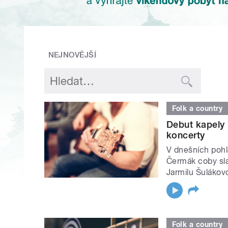
NEJNOVĚJŠÍ
Folk a country
Debut kapely 
koncerty
V dnešních pohl
Čermák coby sla
Jarmilu Šulákov
Folk a country