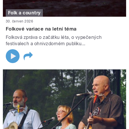
Folk a country
30. červen 2026
Folkové variace na letní téma
Folková zpráva o začátku léta, o vypečených
festivalech a ohnivzdorném publiku...