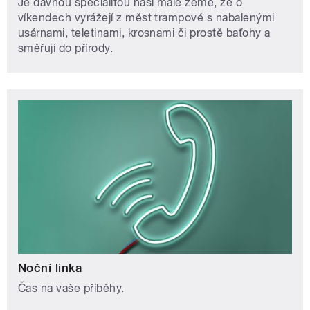
Je dávnou specialitou naší malé země, že o
víkendech vyrážejí z měst trampové s nabalenými
usárnami, teletinami, krosnami či prostě baťohy a
směřují do přírody.
Noční linka
Čas na vaše příběhy.