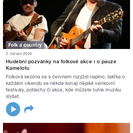
Folk a country
2. červen 2026
Hudební pozvánky na folkové akce i o pauze
Kamelotu
Folková sezóna se s červnem rozjíždí naplno, takřka o
každém víkendu se někde konají nějaké venkovní
festivaly, potlachy či akce, kde můžete tuhle muziku
slyšet.