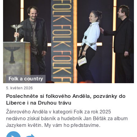
Folk a country
5. květen 2026
Poslechněte si folkového Anděla, pozvánky do
Liberce i na Druhou trávu
Žánrového Anděla v kategorii Folk za rok 2025
nedávno získal básník a hudebník Jan Běťák za album
Jazykem květin. My vám ho představíme.