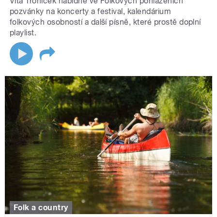
Víťa Troníček nabídne ve Folkových pohlazeních
pozvánky na koncerty a festival, kalendárium
folkových osobností a další písně, které prostě doplní
playlist.
Folk a country