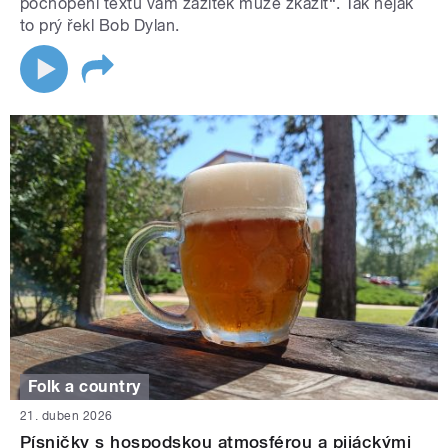
pochopení textu vám zážitek může zkazit“. Tak nějak
to prý řekl Bob Dylan.
Folk a country
21. duben 2026
Písničky s hospodskou atmosférou a pijáckými