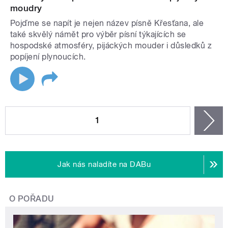
moudry
Pojďme se napít je nejen název písně Křesťana, ale
také skvělý námět pro výběr písní týkajících se
hospodské atmosféry, pijáckých mouder i důsledků z
popíjení plynoucích.
STRÁNKY
1
n
Jak nás naladíte na DABu
O POŘADU