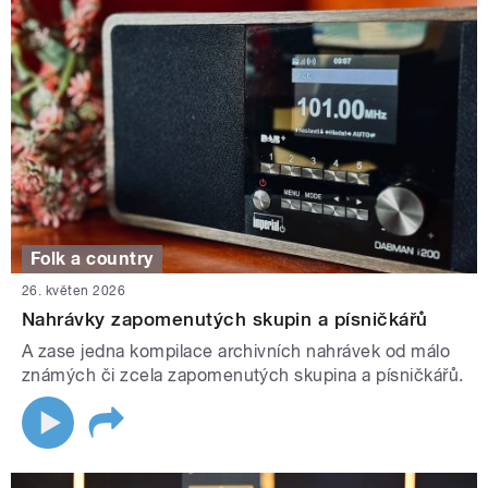
Folk a country
26. květen 2026
Nahrávky zapomenutých skupin a písničkářů
A zase jedna kompilace archivních nahrávek od málo
známých či zcela zapomenutých skupina a písničkářů.