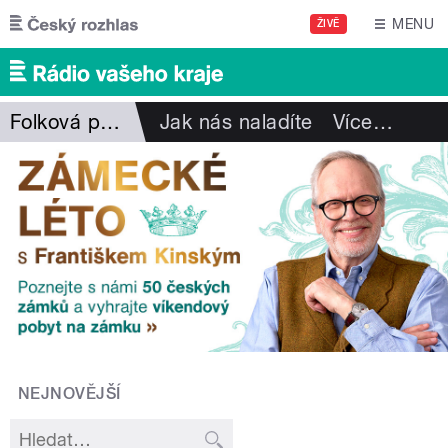
Přejít k hlavnímu obsahu
MENU
ŽIVĚ
Folková pohlazení
Jak nás naladíte
Více
…
NEJNOVĚJŠÍ