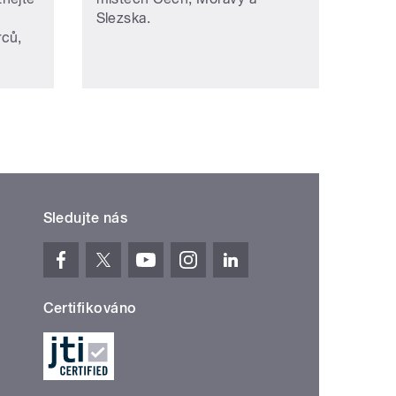
Slezska.
rců,
Sledujte nás
Certifikováno