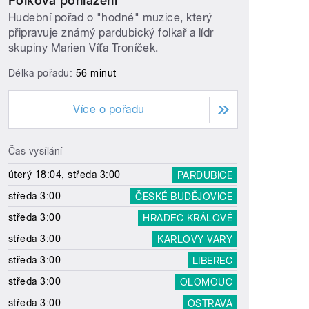
Folková pohlazení
Hudební pořad o "hodné" muzice, který
připravuje známý pardubický folkař a lídr
skupiny Marien Víťa Troníček.
Délka pořadu:
56 minut
Více o pořadu
Čas vysílání
úterý 18:04, středa 3:00
PARDUBICE
středa 3:00
ČESKÉ BUDĚJOVICE
středa 3:00
HRADEC KRÁLOVÉ
středa 3:00
KARLOVY VARY
středa 3:00
LIBEREC
středa 3:00
OLOMOUC
středa 3:00
OSTRAVA