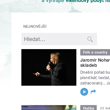
NEJNOVĚJŠÍ
Folk a country
Jaromír Nohav
skladeb
Dnešní pořad bu
písničkář, textař
zatracovaný... J
Hudba
23. kv