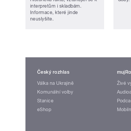
interpretům i skladbám.
Informace, které jinde
neuslyšíte.
Český rozhlas
mujRo
Válka na Ukrajině
Živé v
Komunální volby
Audioa
Stanice
Podca
eShop
Mobiln