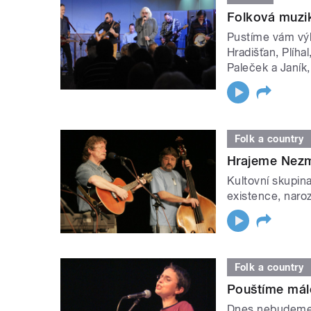
Folková muzik
Pustíme vám výb
Hradišťan, Plíha
Paleček a Janík
Folk a country
Hrajeme Nezm
Kultovní skupin
existence, naroz
Folk a country
Pouštíme mál
Dnes nebudeme 