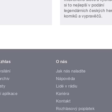
si to nejlepší v podání
legendárních českých he
komiků a vypravěčů.
zhlas
O nás
ysílání
Jak nás naladíte
rchiv
Nápověda
sty
Lidé v rádiu
í aplikace
Kariéra
Kontakt
Rozhlasový poplatek