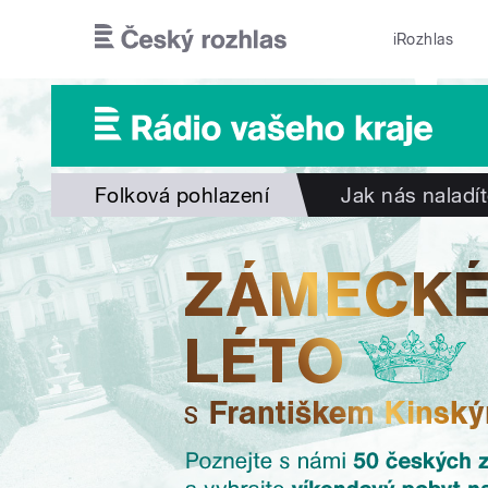
Přejít k hlavnímu obsahu
iRozhlas
Folková pohlazení
Jak nás naladí