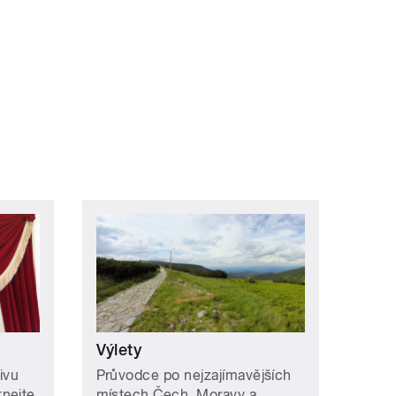
Výlety
ivu
Průvodce po nejzajímavějších
nejte
místech Čech, Moravy a