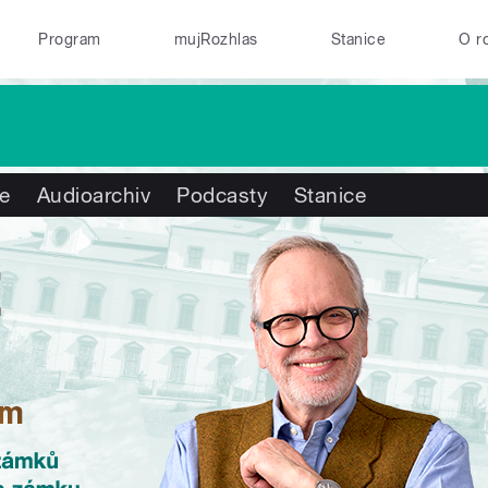
Program
mujRozhlas
Stanice
O r
te
Audioarchiv
Podcasty
Stanice