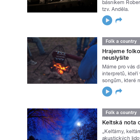
básníkem Rober
tzv. Anděla.
Folk a country
Hrajeme folko
neuslyšíte
Máme pro vás d
interpretů, kteř
songům, které 
Folk a country
Keltská nota
„Kelťárny, kelťá
akustických lido