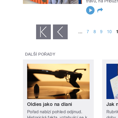
trávu, na Příbuz
STRÁNKY
…
7
8
9
10
« první
‹ předchozí
DALŠÍ POŘADY
Oldies jako na dlani
Jak 
Pořad nabízí pohled odjinud.
Rubri
Historická fakta, vztahující se k
doby.