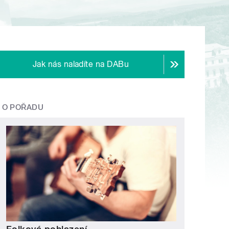
Jak nás naladíte na DABu
O POŘADU