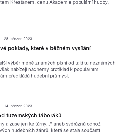
tem Křesťanem, cenu Akademie populární hudby,
28. březen 2023
vé poklady, které v běžném vysílání
alší výběr méně známých písní od takřka neznámých
í však nabízejí nádherný protiklad k populárním
nám předkládá hudební průmysl.
14. březen 2023
 od tuzemských táboráků
rny a zase jen kelťárny...“ aneb svérázná odnož
vých hudebních žánrů, která se stala součástí