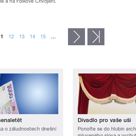
né a na Folkové Chvojení.
11
12
13
14
15
…
následující ›
poslední »
nenaletět
Divadlo pro vaše uši
ka o záludnostech dnešní
Ponořte se do hlubin arch
mluveného slova a vychut