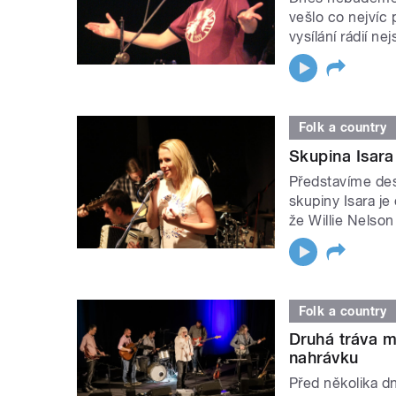
vešlo co nejvíc
vysílání rádií ne
Folk a country
Skupina Isara
Představíme des
skupiny Isara j
že Willie Nelson 
Folk a country
Druhá tráva 
nahrávku
Před několika dn