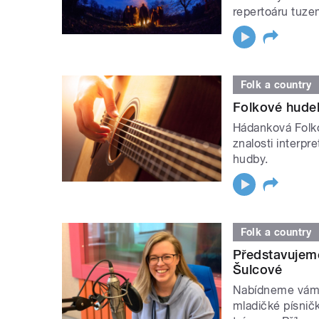
repertoáru tuz
Folk a country
Folkové hudeb
Hádanková Folkov
znalosti interp
hudby.
Folk a country
Představujem
Šulcové
Nabídneme vám 
mladičké písnič