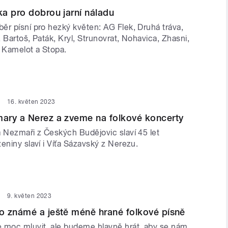
a pro dobrou jarní náladu
ěr písní pro hezký květen: AG Flek, Druhá tráva,
l, Bartoš, Paták, Kryl, Strunovrat, Nohavica, Zhasni,
, Kamelot a Stopa.
16. květen 2023
ary a Nerez a zveme na folkové koncerty
a Nezmaři z Českých Budějovic slaví 45 let
eniny slaví i Víťa Sázavský z Nerezu.
9. květen 2023
o známé a ještě méně hrané folkové písně
moc mluvit, ale budeme hlavně hrát, aby se nám