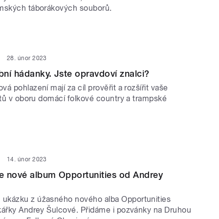
emských táborákových souborů.
28. únor 2023
ní hádanky. Jste opravdoví znalci?
á pohlazení mají za cíl prověřit a rozšířit vaše
retů v oboru domácí folkové country a trampské
14. únor 2023
e nové album Opportunities od Andrey
ukázku z úžasného nového alba Opportunities
kářky Andrey Šulcové. Přidáme i pozvánky na Druhou