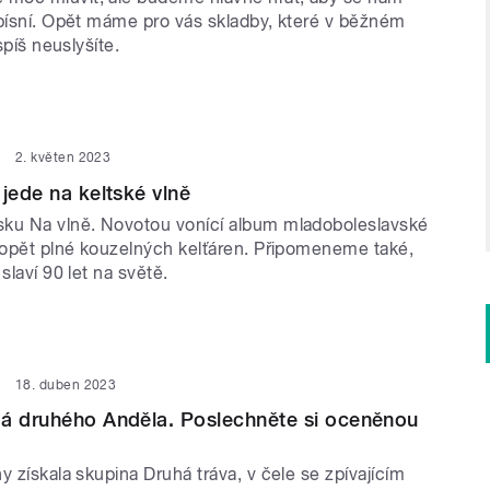
 písní. Opět máme pro vás skladby, které v běžném
jspíš neuslyšíte.
2. květen 2023
 jede na keltské vlně
ku Na vlně. Novotou vonící album mladoboleslavské
e opět plné kouzelných kelťáren. Připomeneme také,
slaví 90 let na světě.
18. duben 2023
má druhého Anděla. Poslechněte si oceněnou
y získala skupina Druhá tráva, v čele se zpívajícím