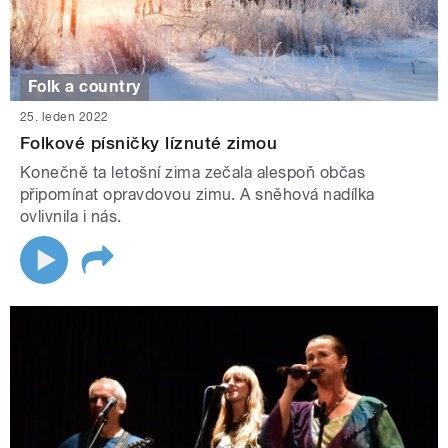
Folk a country
25. leden 2022
Folkové písničky líznuté zimou
Konečně ta letošní zima zečala alespoň občas
připomínat opravdovou zimu. A sněhová nadílka
ovlivnila i nás.