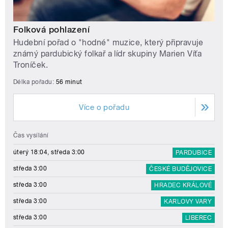
Folková pohlazení
Hudební pořad o "hodné" muzice, který připravuje
známý pardubický folkař a lídr skupiny Marien Víťa
Troníček.
Délka pořadu:
56 minut
Více o pořadu
Čas vysílání
úterý 18:04, středa 3:00
PARDUBICE
středa 3:00
ČESKÉ BUDĚJOVICE
středa 3:00
HRADEC KRÁLOVÉ
středa 3:00
KARLOVY VARY
středa 3:00
LIBEREC