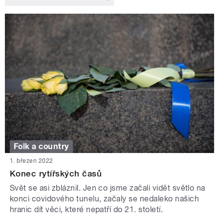
Folk a country
1. březen 2022
Konec rytířských časů
Svět se asi zbláznil. Jen co jsme začali vidět světlo na
konci covidového tunelu, začaly se nedaleko našich
hranic dít věci, které nepatří do 21. století.