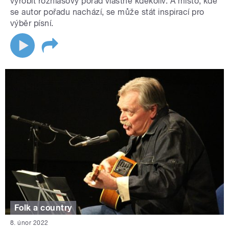
vyrobit rozhlasový pořad vlastně kdekoliv. A místo, kde
se autor pořadu nachází, se může stát inspirací pro
výběr písní.
Folk a country
8. únor 2022