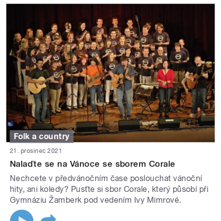
Folk a country
21. prosinec 2021
Nalaďte se na Vánoce se sborem Corale
Nechcete v předvánočním čase poslouchat vánoční
hity, ani koledy? Pusťte si sbor Corale, který působí při
Gymnáziu Žamberk pod vedením Ivy Mimrové.