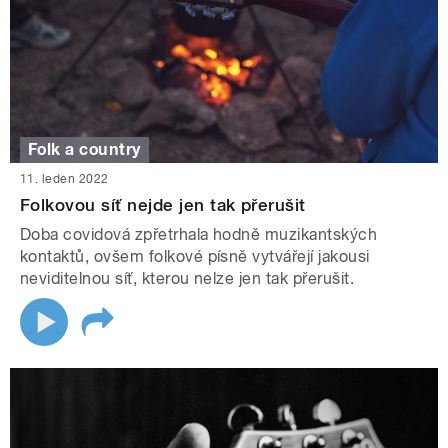
Folk a country
11. leden 2022
Folkovou síť nejde jen tak přerušit
Doba covidová zpřetrhala hodně muzikantských
kontaktů, ovšem folkové písně vytvářejí jakousi
neviditelnou síť, kterou nelze jen tak přerušit.