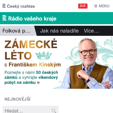
Přejít k hlavnímu obsahu
MENU
ŽIVĚ
Folková pohlazení
Jak nás naladíte
Více
…
NEJNOVĚJŠÍ