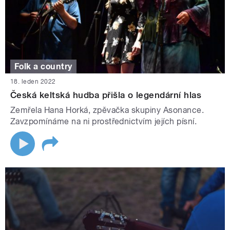
Folk a country
18. leden 2022
Česká keltská hudba přišla o legendární hlas
Zemřela Hana Horká, zpěvačka skupiny Asonance.
Zavzpomínáme na ni prostřednictvím jejích písní.