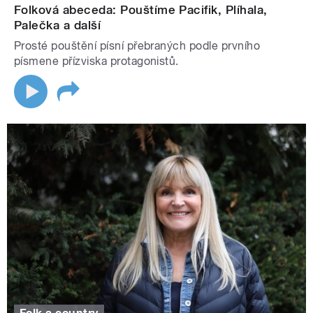
Folková abeceda: Pouštíme Pacifik, Plíhala,
Palečka a další
Prosté pouštění písní přebraných podle prvního
písmene přízviska protagonistů.