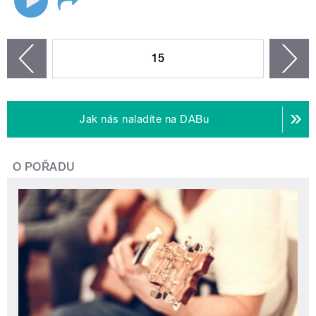
STRÁNKY
15
n
zí
Jak nás naladíte na DABu
O POŘADU