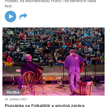
Podlesí, na Michalovskou Putnu i na benefiční Isara
fest.
Hudba
25. květen 2021
Pozvánka na Folkaliště a smutná zpráva