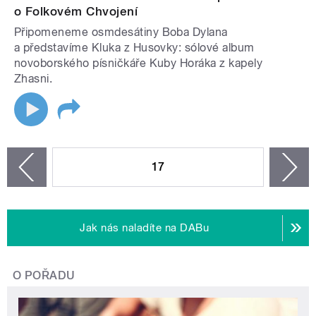
o Folkovém Chvojení
Připomeneme osmdesátiny Boba Dylana
a představíme Kluka z Husovky: sólové album
novoborského písničkáře Kuby Horáka z kapely
Zhasni.
STRÁNKY
17
n
zí
Jak nás naladíte na DABu
O POŘADU