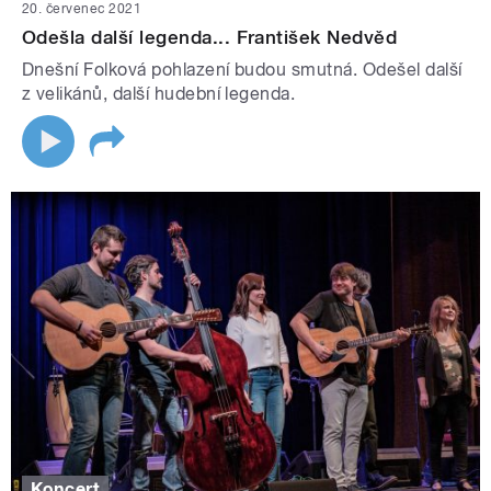
20. červenec 2021
Odešla další legenda... František Nedvěd
Dnešní Folková pohlazení budou smutná. Odešel další
z velikánů, další hudební legenda.
Koncert