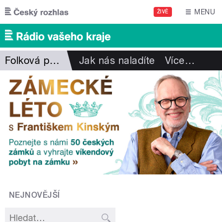
Přejít k hlavnímu obsahu
MENU
ŽIVĚ
Folková pohlazení
Jak nás naladíte
Více
…
NEJNOVĚJŠÍ