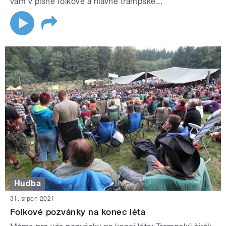
vám v písně folkové a hlavně trampské...
Hudba
31. srpen 2021
Folkové pozvánky na konec léta