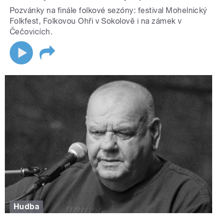
Pozvánky na finále folkové sezóny: festival Mohelnický
Folkfest, Folkovou Ohři v Sokolově i na zámek v
Čečovicích.
Hudba