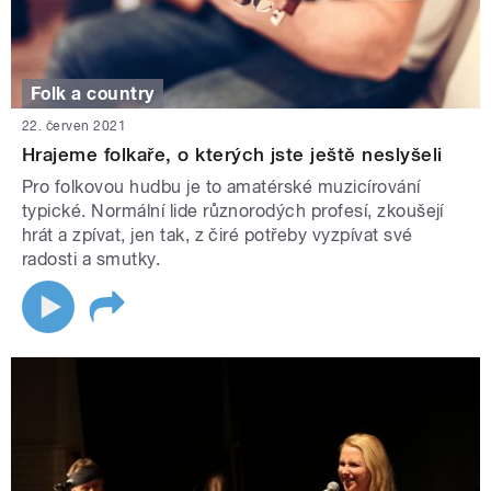
Folk a country
22. červen 2021
Hrajeme folkaře, o kterých jste ještě neslyšeli
Pro folkovou hudbu je to amatérské muzicírování
typické. Normální lide různorodých profesí, zkoušejí
hrát a zpívat, jen tak, z čiré potřeby vyzpívat své
radosti a smutky.