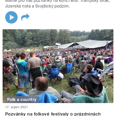
Máme pro vás pozvánky na konci léta: Trampský širák,
Jizerská nota a Svojšický podzim.
Folk a country
17. srpen 2021
Pozvánky na folkové festivaly o prázdninách