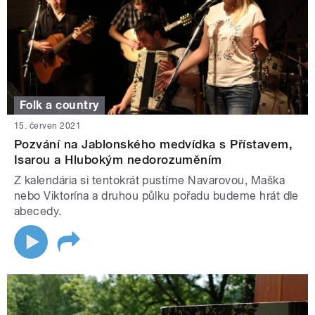
Folk a country
15. červen 2021
Pozvání na Jablonského medvídka s Přístavem,
Isarou a Hlubokým nedorozuměním
Z kalendária si tentokrát pustíme Navarovou, Maška
nebo Viktorína a druhou půlku pořadu budeme hrát dle
abecedy.