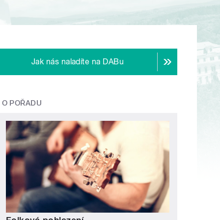
Jak nás naladíte na DABu
O POŘADU