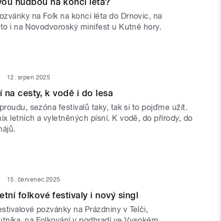
vou hudbou na konci léta?
zvánky na Folk na konci léta do Drnovic, na
éto i na Novodvoroský minifest u Kutné hory.
12. srpen 2025
í na cesty, k vodě i do lesa
proudu, sezóna festivalů taky, tak si to pojďme užít.
 letních a vyletněných písní. K vodě, do přírody, do
hájů.
15. červenec 2025
tní folkové festivaly i nový singl
stivalové pozvánky na Prázdniny v Telči,
níka, na Folkování v podhradí ve Vysokém