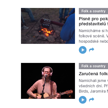
Folk a country
Písně pro pok
představitelů
Namícháme si ho
folkové scéně. V
hospodské nebo
Folk a country
Zaručená folk
Namíchali jsme 
všedních dní. Př
Birds, Jaromíra 