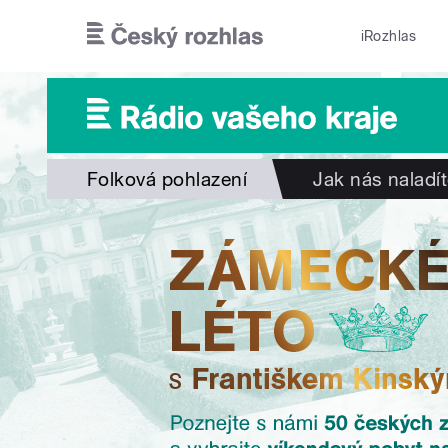
Přejít k hlavnímu obsahu
iRozhlas
Folková pohlazení
Jak nás naladí