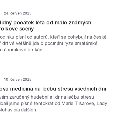
24. červen 2025
lidný počátek léta od málo známých
 folkové scény
dinku písní od autorů, kteří se pohybují na české
 drtivé většině jde o počínání ryze amatérské
 táborákové brnkání.
10. červen 2025
ová medicína na léčbu stresu všedních dní
vám zaručený hudební elixír na léčbu stresu
idali jsme písně tentokrát od Marie Tilšarové, Lady
Nohavicia dalších.