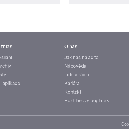
zhlas
O nás
ysílání
Jak nás naladíte
rchiv
Nápověda
sty
Lidé v rádiu
í aplikace
Kariéra
Kontakt
Rozhlasový poplatek
Coo