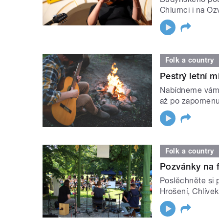
Chlumci i na Oz
Folk a country
Pestrý letní 
Nabídneme vám 
až po zapomenu
Folk a country
Pozvánky na f
Poslěchněte si p
Hrošení, Chlívek