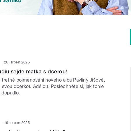
26. srpen 2025
udiu sejde matka s dcerou!
e trefné pojmenování nového alba Pavlíny Jíšové,
e svou dcerkou Adélou. Poslechněte si, jak tohle
í dopadlo.
19. srpen 2025