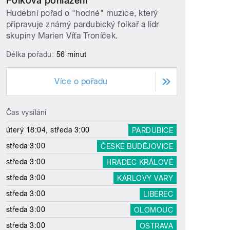
Folková pohlazení
Hudební pořad o "hodné" muzice, který
připravuje známý pardubický folkař a lídr
skupiny Marien Víťa Troníček.
Délka pořadu:
56 minut
Více o pořadu
Čas vysílání
úterý 18:04, středa 3:00
PARDUBICE
středa 3:00
ČESKÉ BUDĚJOVICE
středa 3:00
HRADEC KRÁLOVÉ
středa 3:00
KARLOVY VARY
středa 3:00
LIBEREC
středa 3:00
OLOMOUC
středa 3:00
OSTRAVA