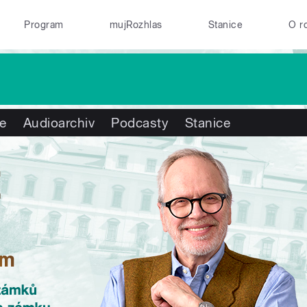
Program
mujRozhlas
Stanice
O r
te
Audioarchiv
Podcasty
Stanice