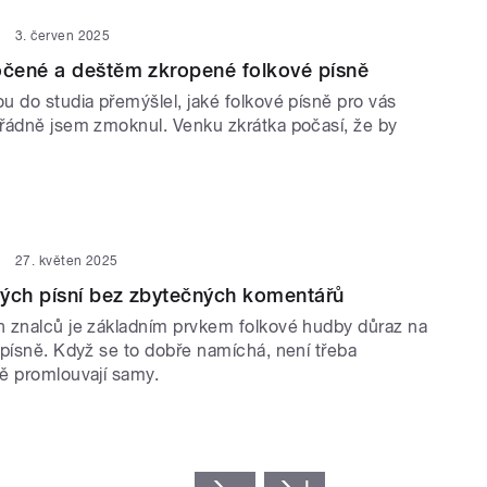
3. červen 2025
čené a deštěm zkropené folkové písně
u do studia přemýšlel, jaké folkové písně pro vás
řádně jsem zmoknul. Venku zkrátka počasí, že by
27. květen 2025
vých písní bez zbytečných komentářů
 znalců je základním prvkem folkové hudby důraz na
 písně. Když se to dobře namíchá, není třeba
ě promlouvají samy.