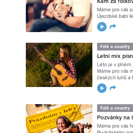
Kam za folko
Máme pro vás po
Újezdské babí l
Folk a country
Letní mix písn
Léto je v plném 
Máme pro vás mix
českých luhů a 
Folk a country
Pozvánky na le
Máme pro vás fe
Budyňského pout