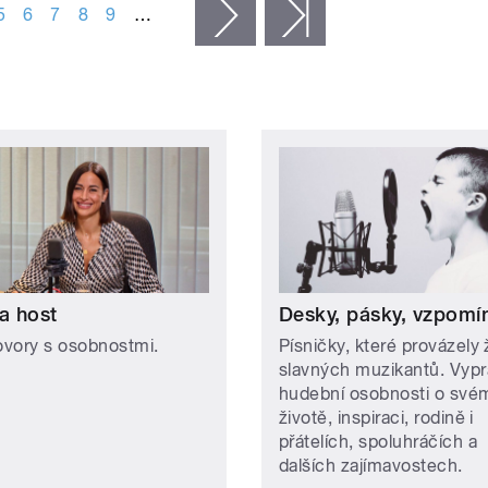
5
6
7
8
9
…
následující ›
poslední »
a host
Desky, pásky, vzpomí
vory s osobnostmi.
Písničky, které provázely 
slavných muzikantů. Vypr
hudební osobnosti o své
životě, inspiraci, rodině i
přátelích, spoluhráčích a
dalších zajímavostech.