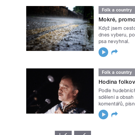
Folk a country
Mokré, promo
Když jsem cesto
dnes vyberu, po
psa nevyhnal.
Folk a country
Hodina folko
Podle hudebních
sdělení a obsah
komentářů, písn
STRÁNKY