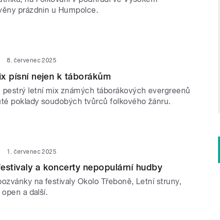
věny prázdnin u Humpolce.
8. červenec 2025
mix písní nejen k táborákům
pestrý letní mix známých táborákových evergreenů
té poklady soudobých tvůrců folkového žánru.
1. červenec 2025
estivaly a koncerty nepopulární hudby
ozvánky na festivaly Okolo Třeboně, Letní struny,
 open a další.