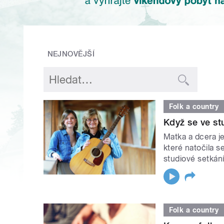
NEJNOVĚJŠÍ
Folk a country
Když se ve st
Matka a dcera j
které natočila s
studiové setkán
Folk a country