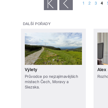
1
2
3
4
« první
‹ předchozí
DALŠÍ POŘADY
Výlety
Alex 
Průvodce po nejzajímavějších
Rozho
místech Čech, Moravy a
Slezska.