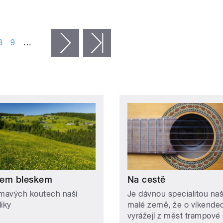
8
9
…
následující ›
poslední »
em bleskem
Na cestě
ímavých koutech naší
Je dávnou specialitou naš
liky
malé země, že o víkende
vyrážejí z měst trampové 