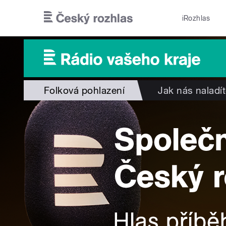
Přejít k hlavnímu obsahu
iRozhlas
Folková pohlazení
Jak nás naladí