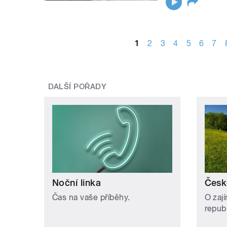
STRÁNKY
1
2
3
4
5
6
7
DALŠÍ POŘADY
Noční linka
Česk
Čas na vaše příběhy.
O zaj
repub