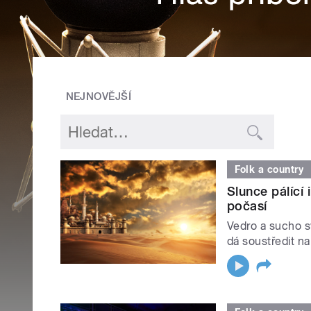
NEJNOVĚJŠÍ
Folk a country
Slunce pálící
počasí
Vedro a sucho sv
dá soustředit na