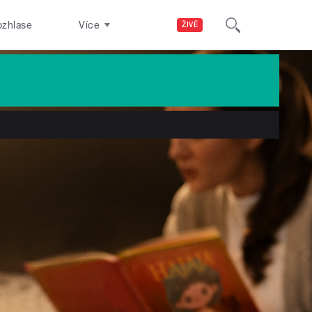
ozhlase
Více
ŽIVĚ