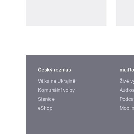
Český rozhlas
mujRo
Válka na Ukrajině
Živé v
Komunální volby
Audioa
Stanice
Podca
eShop
Mobiln