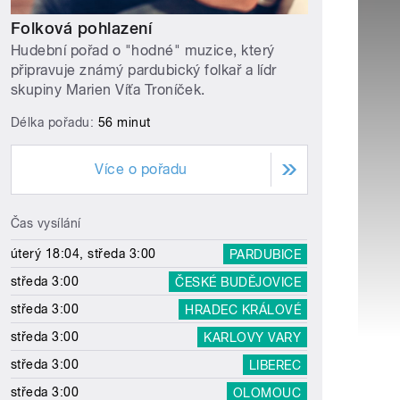
Folková pohlazení
Hudební pořad o "hodné" muzice, který
připravuje známý pardubický folkař a lídr
skupiny Marien Víťa Troníček.
Délka pořadu:
56 minut
Více o pořadu
Čas vysílání
úterý 18:04, středa 3:00
PARDUBICE
středa 3:00
ČESKÉ BUDĚJOVICE
středa 3:00
HRADEC KRÁLOVÉ
středa 3:00
KARLOVY VARY
středa 3:00
LIBEREC
středa 3:00
OLOMOUC