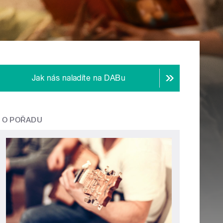
Jak nás naladíte na DABu
O POŘADU