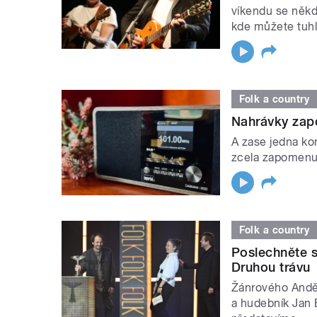
víkendu se někde
kde můžete tuhl
Folk a country
Nahrávky zap
A zase jedna ko
zcela zapomenut
Folk a country
Poslechněte s
Druhou trávu
Žánrového Anděl
a hudebník Jan 