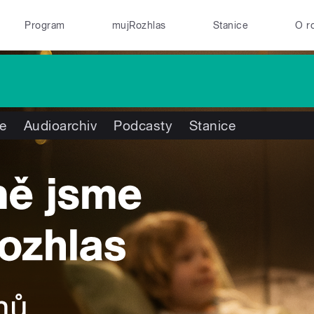
Program
mujRozhlas
Stanice
O r
te
Audioarchiv
Podcasty
Stanice