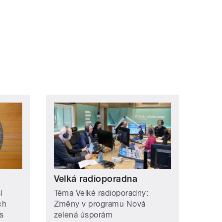
Velká radioporadna
í
Téma Velké radioporadny:
ch
Změny v programu Nová
s
zelená úsporám