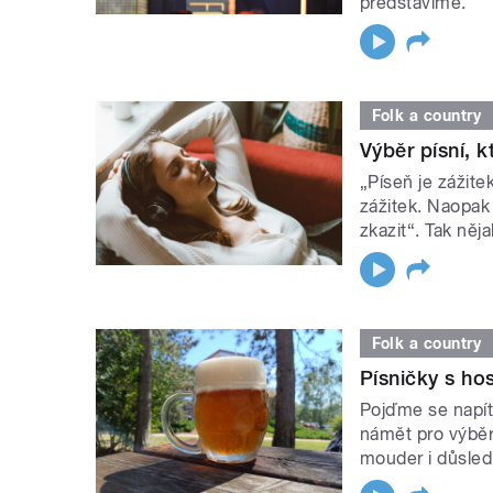
představíme.
Folk a country
Výběr písní, 
„Píseň je zážit
zážitek. Naopak
zkazit“. Tak něj
Folk a country
Písničky s h
Pojďme se napít 
námět pro výběr
mouder i důsled