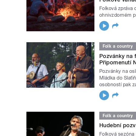
Folková zpráva 
ohnivzdorném pu
Folk a country
Pozvánky na f
Připomenutí N
Pozvánky na osl
Mládka do Slaťiň
osobností pak zá
Folk a country
Hudební pozv
Folková sezóna 