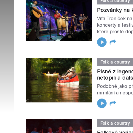
Folk a country
Pozvánky na k
Víťa Troníček n
koncerty a festi
které prostě dopl
Folk a country
Písně z lege
netopili a dalš
Podobně jako pit
mrmlání a nespo
Folk a country
Folkové varia