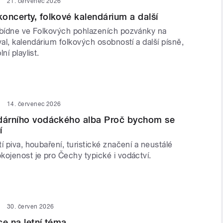
21. červenec 2026
oncerty, folkové kalendárium a další
abídne ve Folkových pohlazeních pozvánky na
val, kalendárium folkových osobností a další písně,
ní playlist.
14. červenec 2026
ndárního vodáckého alba Proč bychom se
í
í piva, houbaření, turistické značení a neustálé
kojenost je pro Čechy typické i vodáctví.
30. červen 2026
ce na letní téma