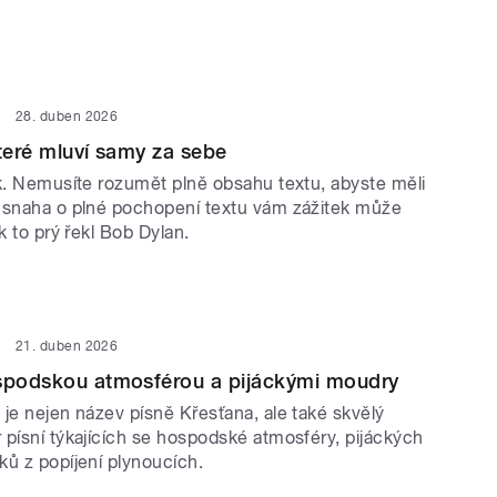
28. duben 2026
které mluví samy za sebe
ek. Nemusíte rozumět plně obsahu textu, abyste měli
 snaha o plné pochopení textu vám zážitek může
ak to prý řekl Bob Dylan.
21. duben 2026
ospodskou atmosférou a pijáckými moudry
je nejen název písně Křesťana, ale také skvělý
 písní týkajících se hospodské atmosféry, pijáckých
ků z popíjení plynoucích.