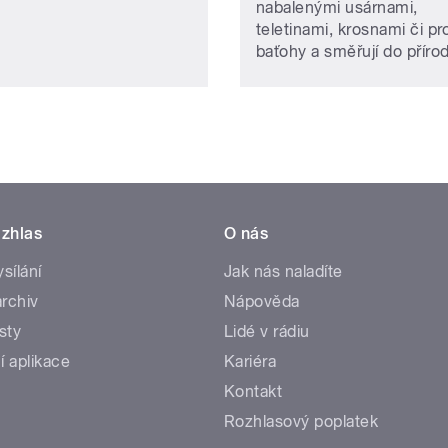
nabalenými usárnami,
teletinami, krosnami či pr
baťohy a směřují do přírod
zhlas
O nás
ysílání
Jak nás naladíte
rchiv
Nápověda
sty
Lidé v rádiu
í aplikace
Kariéra
Kontakt
Rozhlasový poplatek