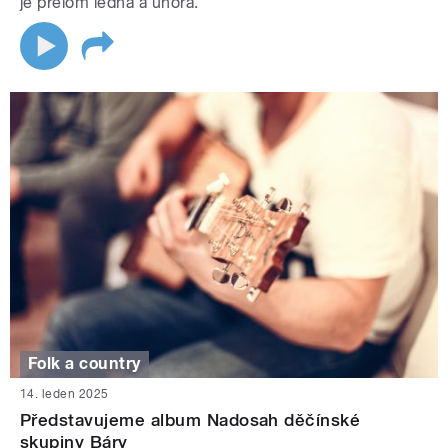
je přelom ledna a února.
Folk a country
14. leden 2025
Představujeme album Nadosah děčínské
skupiny Báry