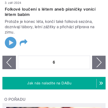
3. září 2024
Folkové loučení s létem aneb písničky vonící
létem babím
Protože je konec léta, končí také folková sezóna,
doznívají tábory, letní zážitky a přichází příprava na
zimu.
STRÁNKY
6
n
zí
Jak nás naladíte na DABu
O POŘADU