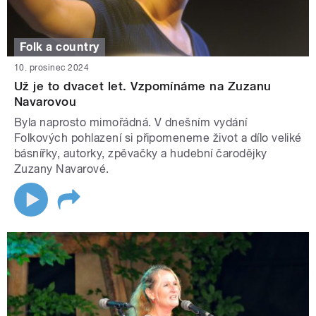
Folk a country
10. prosinec 2024
Už je to dvacet let. Vzpomínáme na Zuzanu
Navarovou
Byla naprosto mimořádná. V dnešním vydání
Folkových pohlazení si připomeneme život a dílo veliké
básnířky, autorky, zpěvačky a hudební čarodějky
Zuzany Navarové.