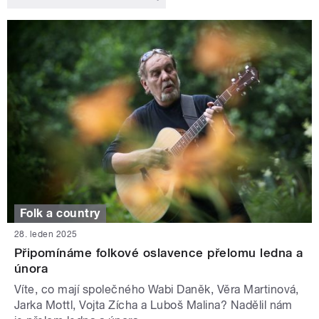
Folk a country
28. leden 2025
Připomínáme folkové oslavence přelomu ledna a
února
Víte, co mají společného Wabi Daněk, Věra Martinová,
Jarka Mottl, Vojta Zícha a Luboš Malina? Nadělil nám