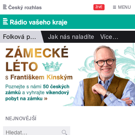
Přejít k hlavnímu obsahu
MENU
ŽIVĚ
Folková pohlazení
Jak nás naladíte
Více
…
NEJNOVĚJŠÍ