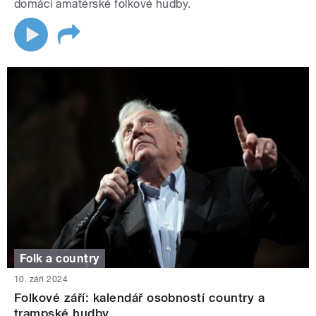
domácí amatérské folkové hudby.
Folk a country
10. září 2024
Folkové září: kalendář osobností country a
trampské hudby