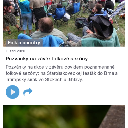
Folk a country
1. září 2020
Pozvánky na závěr folkové sezóny
Pozvánky na akce v závěru covidem poznamenané
folkové sezóny: na Starolískoveckej fesťák do Brna a
Trampský širák ve Štokách u Jihlavy.