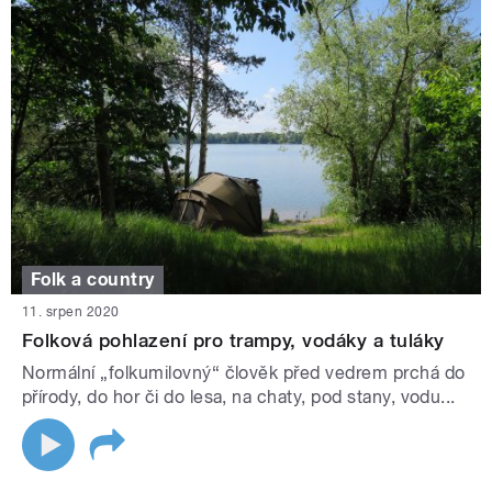
Folk a country
11. srpen 2020
Folková pohlazení pro trampy, vodáky a tuláky
Normální „folkumilovný“ člověk před vedrem prchá do
přírody, do hor či do lesa, na chaty, pod stany, vodu...