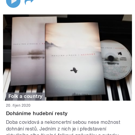
Folk a country
20. říjen 2020
Doháníme hudební resty
Doba covidová a nekoncertní sebou nese možnost
dohnání restů. Jedním z nich je i představení