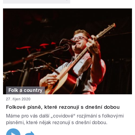
Folk a country
27. říjen 2020
Folkové písně, které rezonují s dnešní dobou
Máme pro vás další „covidové“ rozjímání s folkovými
písněmi, které nějak rezonují s dnešní dobou.