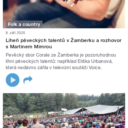
Folk a country
8. září 2020
Líheň pěveckých talentů v Žamberku a rozhovor
s Martinem Mimrou
Pevěcký sbor Corale ze Žamberka je pozoruhodnou
líhní pěveckých talentů: například Eliška Urbanová,
která nedávno zářila v televizní soutěži Voice.