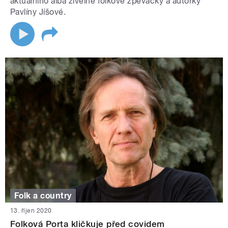
aktuálního alba živelné folkové zpěvačky a autorky
Pavlíny Jíšové.
Folk a country
13. říjen 2020
Folková Porta kličkuje před covidem