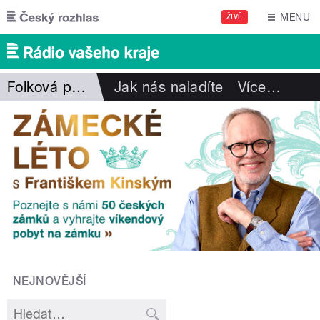
Přejít k hlavnímu obsahu
MENU
ŽIVĚ
Folková pohlazení
Jak nás naladíte
Více
…
NEJNOVĚJŠÍ