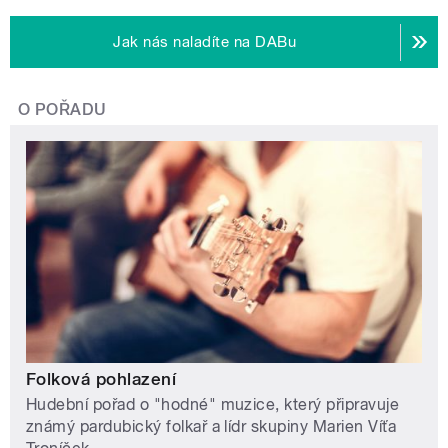
Jak nás naladíte na DABu
O POŘADU
Folková pohlazení
Hudební pořad o "hodné" muzice, který připravuje
známý pardubický folkař a lídr skupiny Marien Víťa