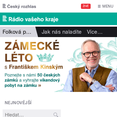
Přejít k hlavnímu obsahu
MENU
ŽIVĚ
Folková pohlazení
Jak nás naladíte
Více
…
NEJNOVĚJŠÍ