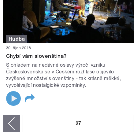
Hudba
30. říjen 2018
Chybí vám slovenština?
S ohledem na nedávné oslavy výročí vzniku
Československa se v Českém rozhlase objevilo
zvýšené množství slovenštiny - tak krásně měkké,
vyvolávající nostalgické vzpomínky.
STRÁNKY
27
zí