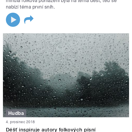
minulá folková pohlazení byla na téma déšť, teď se
nabízí téma první sníh.
Hudba
4. prosinec 2018
Déšť inspiruje autory folkových písní