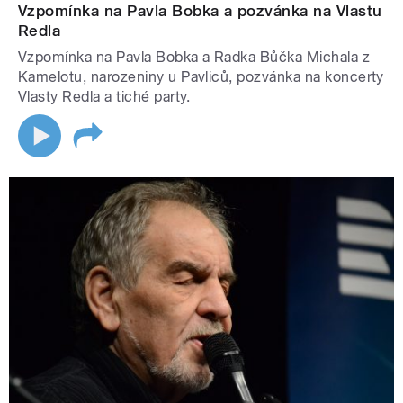
Vzpomínka na Pavla Bobka a pozvánka na Vlastu
Redla
Vzpomínka na Pavla Bobka a Radka Bůčka Michala z
Kamelotu, narozeniny u Pavliců, pozvánka na koncerty
Vlasty Redla a tiché party.