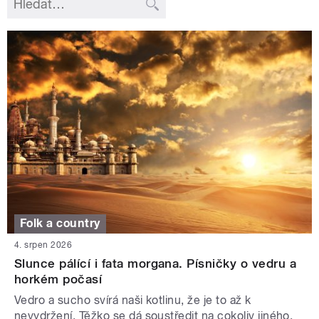
Folk a country
4. srpen 2026
Slunce pálící i fata morgana. Písničky o vedru a
horkém počasí
Vedro a sucho svírá naši kotlinu, že je to až k
nevydržení. Těžko se dá soustředit na cokoliv jiného.