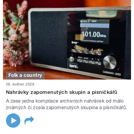
Folk a country
26. květen 2026
Nahrávky zapomenutých skupin a písničkářů
A zase jedna kompilace archivních nahrávek od málo
známých či zcela zapomenutých skupina a písničkářů.