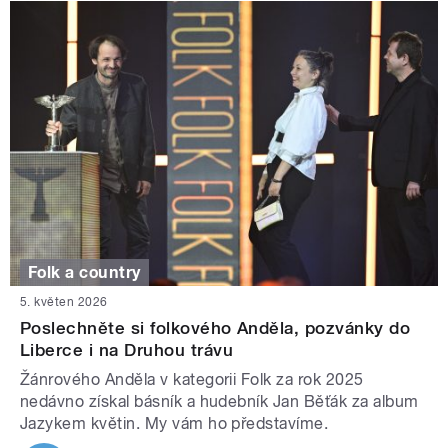
Folk a country
5. květen 2026
Poslechněte si folkového Anděla, pozvánky do
Liberce i na Druhou trávu
Žánrového Anděla v kategorii Folk za rok 2025
nedávno získal básník a hudebník Jan Běťák za album
Jazykem květin. My vám ho představíme.