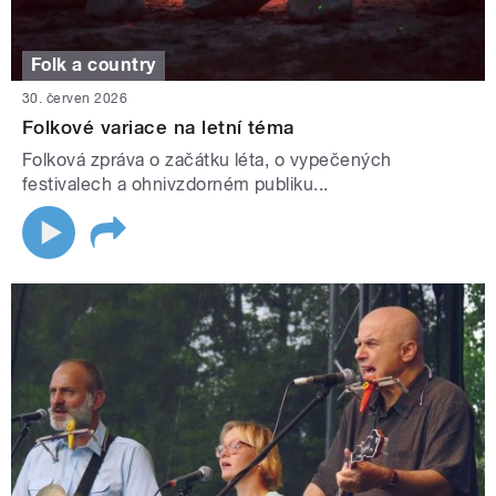
Folk a country
30. červen 2026
Folkové variace na letní téma
Folková zpráva o začátku léta, o vypečených
festivalech a ohnivzdorném publiku...