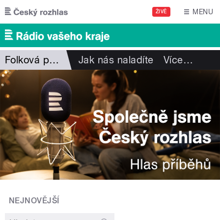
Přejít k hlavnímu obsahu
MENU
ŽIVĚ
Folková pohlazení
Jak nás naladíte
Více
…
NEJNOVĚJŠÍ