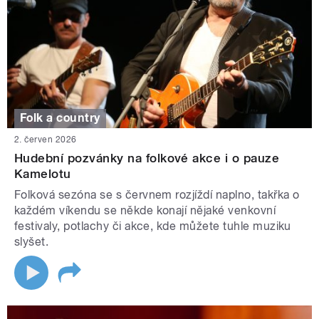
Folk a country
2. červen 2026
Hudební pozvánky na folkové akce i o pauze
Kamelotu
Folková sezóna se s červnem rozjíždí naplno, takřka o
každém víkendu se někde konají nějaké venkovní
festivaly, potlachy či akce, kde můžete tuhle muziku
slyšet.