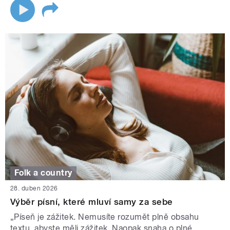
Folk a country
28. duben 2026
Výběr písní, které mluví samy za sebe
„Píseň je zážitek. Nemusíte rozumět plně obsahu
textu, abyste měli zážitek. Naopak snaha o plné