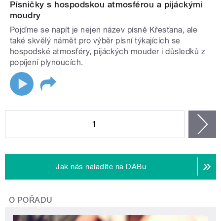
Písničky s hospodskou atmosférou a pijáckými
moudry
Pojďme se napít je nejen název písně Křesťana, ale
také skvělý námět pro výběr písní týkajících se
hospodské atmosféry, pijáckých mouder i důsledků z
popíjení plynoucích.
STRÁNKY
1
n
Jak nás naladíte na DABu
O POŘADU