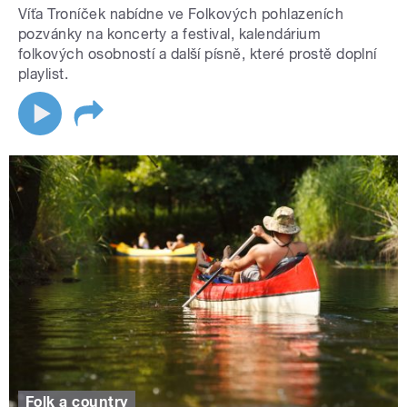
Víťa Troníček nabídne ve Folkových pohlazeních
pozvánky na koncerty a festival, kalendárium
folkových osobností a další písně, které prostě doplní
playlist.
Folk a country