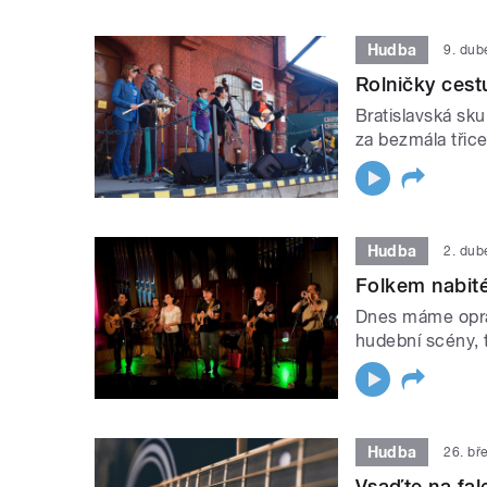
Hudba
9. dub
Rolničky cest
Bratislavská sku
za bezmála třice
Hudba
2. dub
Folkem nabité
Dnes máme oprav
hudební scény, 
Hudba
26. bř
Vsaďte na fal