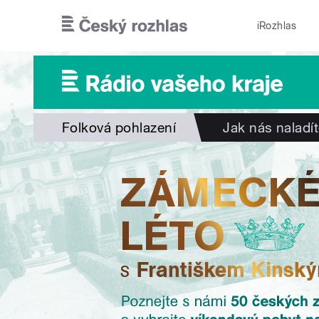
Přejít k hlavnímu obsahu
iRozhlas
Folková pohlazení
Jak nás naladí