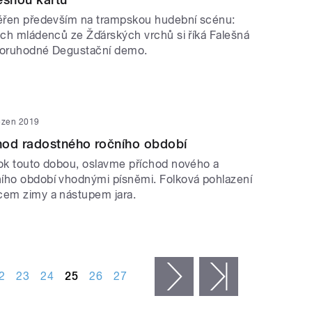
měřen především na trampskou hudební scénu:
lých mládenců ze Žďárských vrchů si říká Falešná
ozoruhodné Degustační demo.
ezen 2019
hod radostného ročního období
rok touto dobou, oslavme příchod nového a
ího období vhodnými písněmi. Folková pohlazení
cem zimy a nástupem jara.
2
23
24
25
26
27
následující ›
poslední »