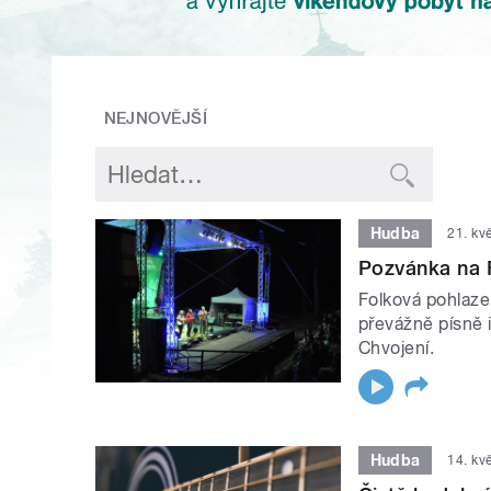
NEJNOVĚJŠÍ
Hudba
21. kv
Pozvánka na 
Folková pohlaze
převážně písně i
Chvojení.
Hudba
14. kv