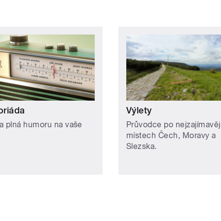
riáda
Výlety
a plná humoru na vaše
Průvodce po nejzajímavěj
místech Čech, Moravy a
Slezska.