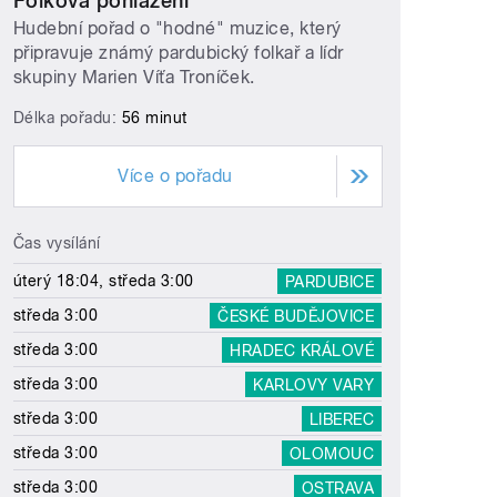
Folková pohlazení
Hudební pořad o "hodné" muzice, který
připravuje známý pardubický folkař a lídr
skupiny Marien Víťa Troníček.
Délka pořadu:
56 minut
Více o pořadu
Čas vysílání
úterý 18:04, středa 3:00
PARDUBICE
středa 3:00
ČESKÉ BUDĚJOVICE
středa 3:00
HRADEC KRÁLOVÉ
středa 3:00
KARLOVY VARY
středa 3:00
LIBEREC
středa 3:00
OLOMOUC
středa 3:00
OSTRAVA