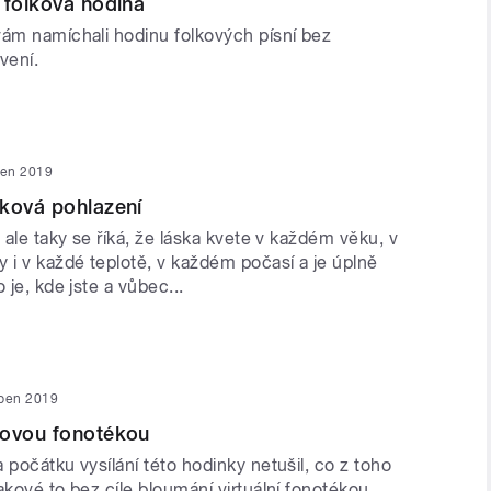
 folková hodina
vám namíchali hodinu folkových písní bez
vení.
ten 2019
ková pohlazení
, ale taky se říká, že láska kvete v každém věku, v
 i v každé teplotě, v každém počasí a je úplně
 je, kde jste a vůbec...
uben 2019
kovou fonotékou
 počátku vysílání této hodinky netušil, co z toho
akové to bez cíle bloumání virtuální fonotékou.