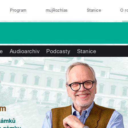
Program
mujRozhlas
Stanice
O r
te
Audioarchiv
Podcasty
Stanice