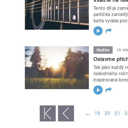
Tento díl je za
partička zarost
karta vydala p
Hudba
19. bř
Oslavme příc
Tak jako každý 
radostného ročn
inspirovaná kon
STRÁNKY
…
19
20
21
2
« první
‹ předchozí