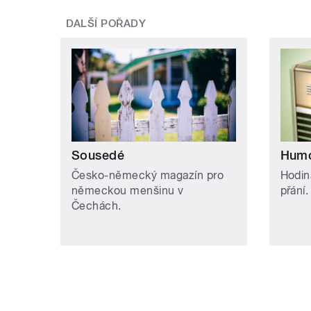
DALŠÍ POŘADY
Sousedé
Humo
Česko-německý magazín pro
Hodin
německou menšinu v
přání.
Čechách.