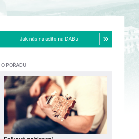
Jak nás naladíte na DABu
O POŘADU