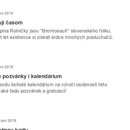
en 2019
ují časom
pina Rolničky jsou "Brontosauři" slovenského folku,
t let existence si získali srdce mnohých posluchačů.
en 2019
 pozvánky i kalendárium
du bohaté kalendárium na výročí osobností této
také řadu pozvánek a gratulací!
ezen 2019
ešnou kartu