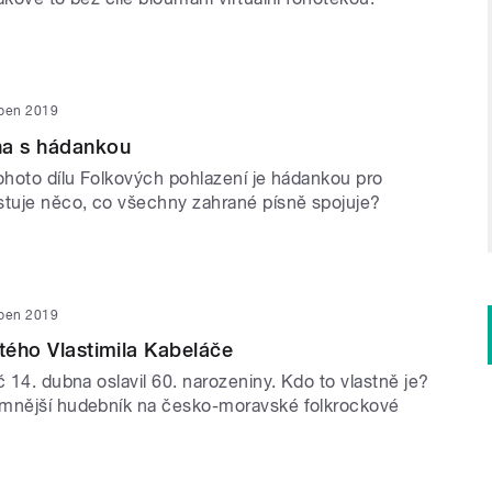
uben 2019
na s hádankou
tohoto dílu Folkových pohlazení je hádankou pro
stuje něco, co všechny zahrané písně spojuje?
uben 2019
stého Vlastimila Kabeláče
č 14. dubna oslavil 60. narozeniny. Kdo to vlastně je?
amnější hudebník na česko-moravské folkrockové