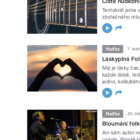
Čistě hudební
Tentokrát jsme 
zbytečného mlu
Hudba
7. kvě
Láskyplná Fol
Máj je lásky čas
každé době, tedy
jedno, kolikátého
Hudba
30. d
Bloumání fol
Ani sám autor na
vzejde. Prostě t