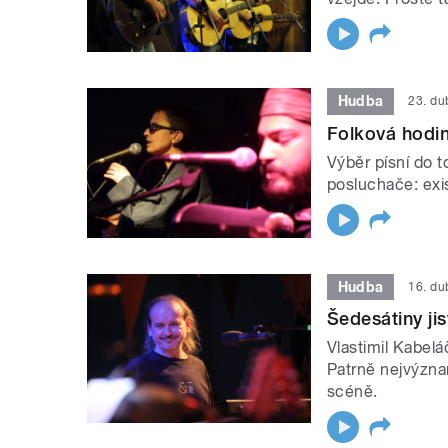
Hudba
23. d
Folková hodi
Výběr písní do 
posluchače: exi
Hudba
16. d
Šedesátiny ji
Vlastimil Kabelá
Patrně nejvýzn
scéně.