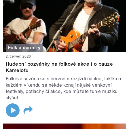
Folk a country
2. červen 2026
Hudební pozvánky na folkové akce i o pauze
Kamelotu
Folková sezóna se s červnem rozjíždí naplno, takřka o
každém víkendu se někde konají nějaké venkovní
festivaly, potlachy či akce, kde můžete tuhle muziku
slyšet.