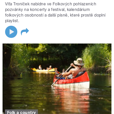
Víťa Troníček nabídne ve Folkových pohlazeních
pozvánky na koncerty a festival, kalendárium
folkových osobností a další písně, které prostě doplní
playlist.
Folk a country