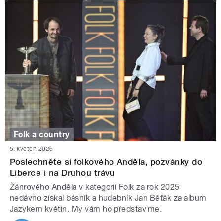
Folk a country
5. květen 2026
Poslechněte si folkového Anděla, pozvánky do
Liberce i na Druhou trávu
Žánrového Anděla v kategorii Folk za rok 2025
nedávno získal básník a hudebník Jan Běťák za album
Jazykem květin. My vám ho představíme.