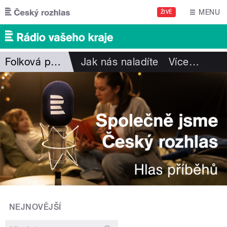
Přejít k hlavnímu obsahu
MENU
ŽIVĚ
Folková pohlazení
Jak nás naladíte
Více
…
NEJNOVĚJŠÍ