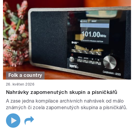
Folk a country
26. květen 2026
Nahrávky zapomenutých skupin a písničkářů
A zase jedna kompilace archivních nahrávek od málo
známých či zcela zapomenutých skupina a písničkářů.