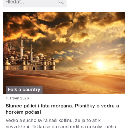
Folk a country
4. srpen 2026
Slunce pálící i fata morgana. Písničky o vedru a
horkém počasí
Vedro a sucho svírá naši kotlinu, že je to až k
nevydržení. Těžko se dá soustředit na cokoliv jiného.