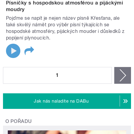
Písničky s hospodskou atmosférou a pijáckými
moudry
Pojďme se napít je nejen název písně Křesťana, ale
také skvělý námět pro výběr písní týkajících se
hospodské atmosféry, pijáckých mouder i důsledků z
popíjení plynoucích.
STRÁNKY
1
n
Jak nás naladíte na DABu
O POŘADU