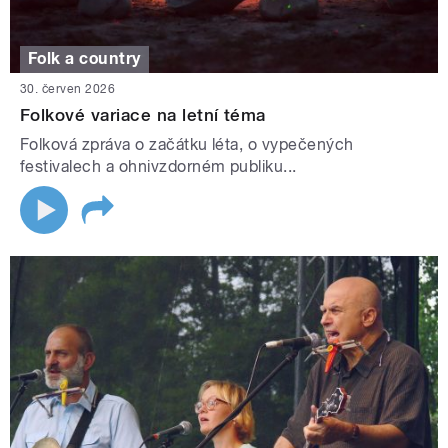
Folk a country
30. červen 2026
Folkové variace na letní téma
Folková zpráva o začátku léta, o vypečených
festivalech a ohnivzdorném publiku...