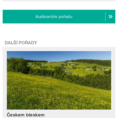
Audioarchiv pořadu
DALŠÍ POŘADY
Českem bleskem