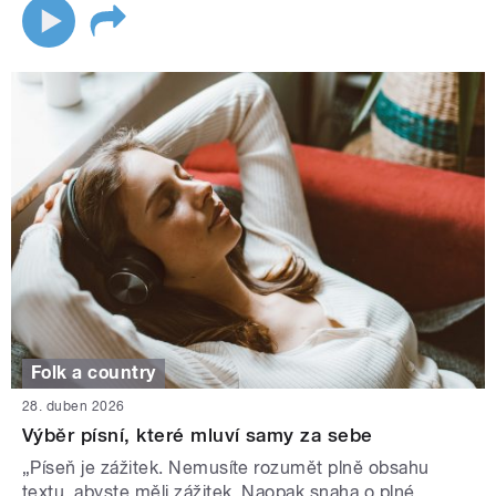
Folk a country
28. duben 2026
Výběr písní, které mluví samy za sebe
„Píseň je zážitek. Nemusíte rozumět plně obsahu
textu, abyste měli zážitek. Naopak snaha o plné