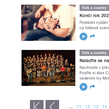
Folk a country
Končí rok 202
Poslední vydání 
co folkové scéně
Folk a country
Nalaďte se n
Nechcete v před
Pusťte si sbor 
vedením Ivy Mi
STRÁNKY
…
11
12
13
14
« první
‹ předchozí