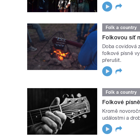
Folk a country
Folkovou síť n
Doba covidová 
folkové písně vyt
přerušit.
Folk a country
Folkové písně
Kromě novoroční
událostmi a dro