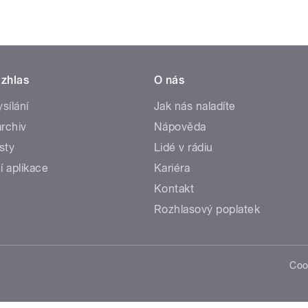
zhlas
O nás
ysílání
Jak nás naladíte
rchiv
Nápověda
sty
Lidé v rádiu
í aplikace
Kariéra
Kontakt
Rozhlasový poplatek
Coo