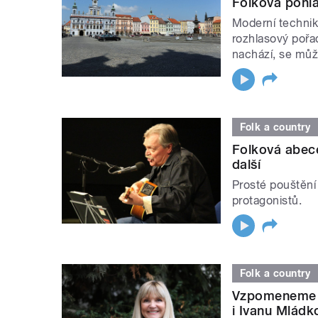
Folková pohla
Moderní technik
rozhlasový pořad
nachází, se může
Folk a country
Folková abece
další
Prosté pouštění
protagonistů.
Folk a country
Vzpomeneme n
i Ivanu Mládk