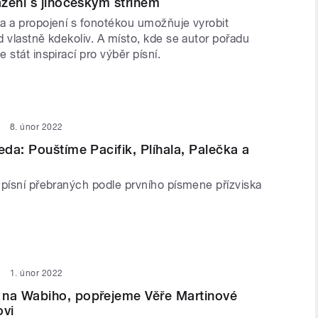
zení s jihočeským střihem
a a propojení s fonotékou umožňuje vyrobit
 vlastně kdekoliv. A místo, kde se autor pořadu
 stát inspirací pro výběr písní.
8. únor 2022
da: Pouštíme Pacifik, Plíhala, Palečka a
 písní přebraných podle prvního písmene přízviska
1. únor 2022
a Wabiho, popřejeme Věře Martinové
ovi