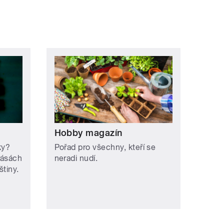
Hobby magazín
ky?
Pořad pro všechny, kteří se
rásách
neradi nudí.
štiny.