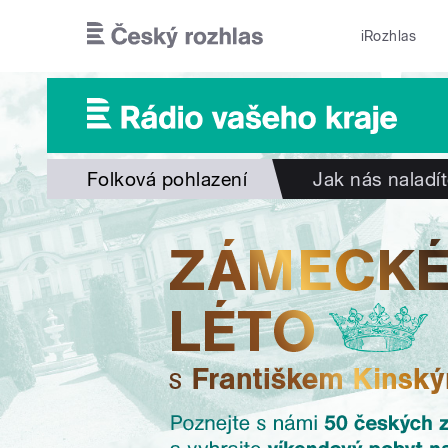
Přejít k hlavnímu obsahu
iRozhlas
Folková pohlazení
Jak nás naladí