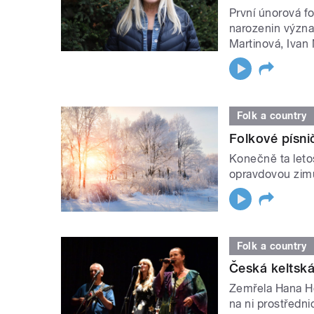
První únorová fo
narozenin význa
Martinová, Ivan
Folk a country
Folkové písni
Konečně ta leto
opravdovou zimu.
Folk a country
Česká keltská
Zemřela Hana H
na ni prostřednic