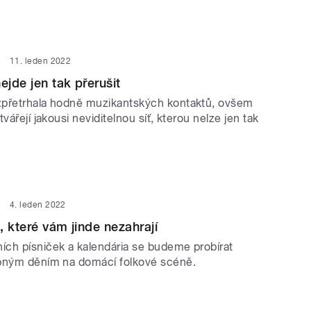
11. leden 2022
ejde jen tak přerušit
zpřetrhala hodně muzikantských kontaktů, ovšem
vářejí jakousi neviditelnou síť, kterou nelze jen tak
4. leden 2022
, které vám jinde nezahrají
ch písniček a kalendária se budeme probírat
bným děním na domácí folkové scéně.