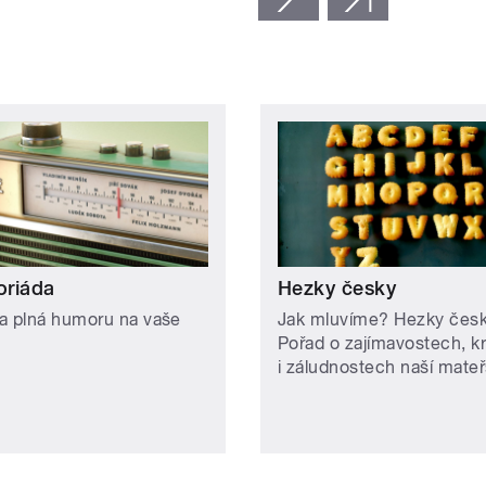
riáda
Hezky česky
a plná humoru na vaše
Jak mluvíme? Hezky čes
Pořad o zajímavostech, k
i záludnostech naší mateř