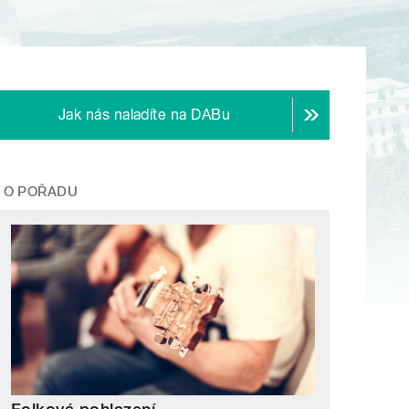
Jak nás naladíte na DABu
O POŘADU