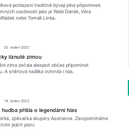
lková pohlazení tradičně bývají plná připomínek
mných osobností jako je Wabi Daněk, Věra
 Mládek nebo Tomáš Linka.
25. leden 2022
čky líznuté zimou
šní zima zečala alespoň občas připomínat
 A sněhová nadílka ovlivnila i nás.
18. leden 2022
 hudba přišla o legendární hlas
orká, zpěvačka skupiny Asonance. Zavzpomínáme
tvím jejích písní.