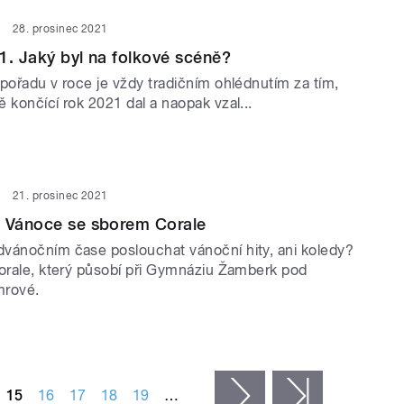
28. prosinec 2021
1. Jaký byl na folkové scéně?
pořadu v roce je vždy tradičním ohlédnutím za tím,
 končící rok 2021 dal a naopak vzal...
21. prosinec 2021
a Vánoce se sborem Corale
vánočním čase poslouchat vánoční hity, ani koledy?
Corale, který působí při Gymnáziu Žamberk pod
mrové.
15
16
17
18
19
…
následující ›
poslední »