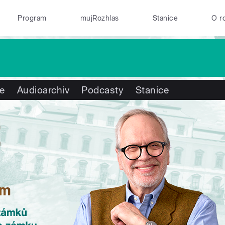
Program
mujRozhlas
Stanice
O r
te
Audioarchiv
Podcasty
Stanice