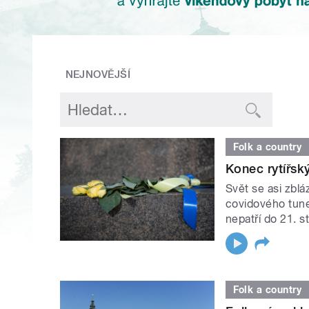
NEJNOVĚJŠÍ
Folk a country
Konec rytířsk
Svět se asi zblá
covidového tunel
nepatří do 21. st
Folk a country