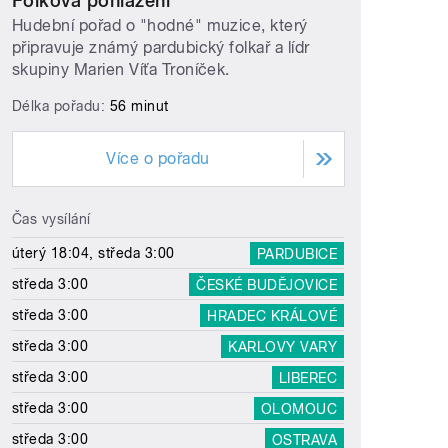
Folková pohlazení
Hudební pořad o "hodné" muzice, který
připravuje známý pardubický folkař a lídr
skupiny Marien Víťa Troníček.
Délka pořadu:
56 minut
Více o pořadu
Čas vysílání
úterý 18:04, středa 3:00
PARDUBICE
středa 3:00
ČESKÉ BUDĚJOVICE
středa 3:00
HRADEC KRÁLOVÉ
středa 3:00
KARLOVY VARY
středa 3:00
LIBEREC
středa 3:00
OLOMOUC
středa 3:00
OSTRAVA