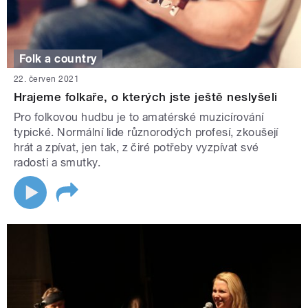
Folk a country
22. červen 2021
Hrajeme folkaře, o kterých jste ještě neslyšeli
Pro folkovou hudbu je to amatérské muzicírování
typické. Normální lide různorodých profesí, zkoušejí
hrát a zpívat, jen tak, z čiré potřeby vyzpívat své
radosti a smutky.