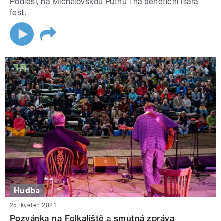
Podlesí, na Michalovskou Putnu i na benefiční Isara
fest.
Hudba
25. květen 2021
Pozvánka na Folkaliště a smutná zpráva