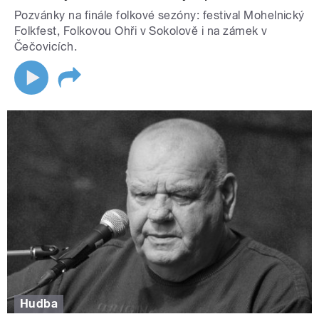
Pozvánky na finále folkové sezóny: festival Mohelnický
Folkfest, Folkovou Ohři v Sokolově i na zámek v
Čečovicích.
Hudba