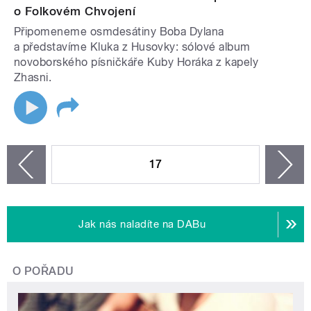
o Folkovém Chvojení
Připomeneme osmdesátiny Boba Dylana
a představíme Kluka z Husovky: sólové album
novoborského písničkáře Kuby Horáka z kapely
Zhasni.
STRÁNKY
17
n
zí
Jak nás naladíte na DABu
O POŘADU