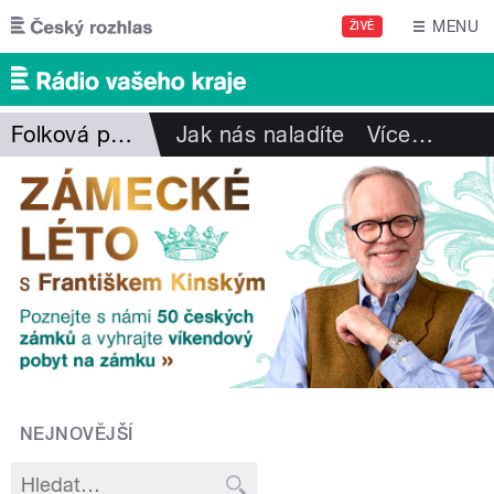
Přejít k hlavnímu obsahu
MENU
ŽIVĚ
Folková pohlazení
Jak nás naladíte
Více
…
NEJNOVĚJŠÍ