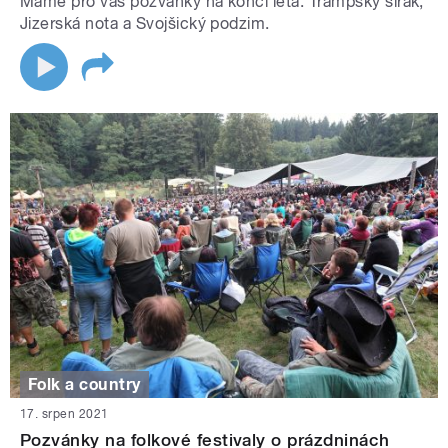
Máme pro vás pozvánky na konci léta: Trampský širák,
Jizerská nota a Svojšický podzim.
Folk a country
17. srpen 2021
Pozvánky na folkové festivaly o prázdninách