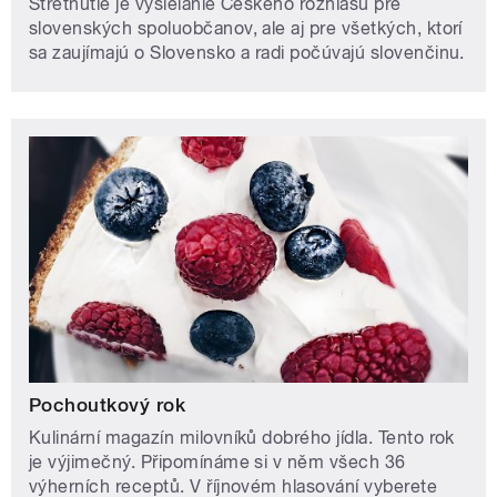
Stretnutie je vysielanie Českého rozhlasu pre
slovenských spoluobčanov, ale aj pre všetkých, ktorí
sa zaujímajú o Slovensko a radi počúvajú slovenčinu.
Pochoutkový rok
Kulinární magazín milovníků dobrého jídla. Tento rok
je výjimečný. Připomínáme si v něm všech 36
výherních receptů. V říjnovém hlasování vyberete