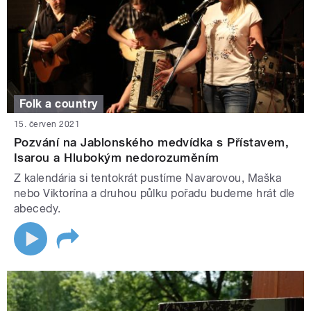
Folk a country
15. červen 2021
Pozvání na Jablonského medvídka s Přístavem,
Isarou a Hlubokým nedorozuměním
Z kalendária si tentokrát pustíme Navarovou, Maška
nebo Viktorína a druhou půlku pořadu budeme hrát dle
abecedy.