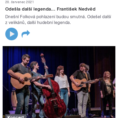
20. červenec 2021
Odešla další legenda... František Nedvěd
Dnešní Folková pohlazení budou smutná. Odešel další
z velikánů, další hudební legenda.
Koncert