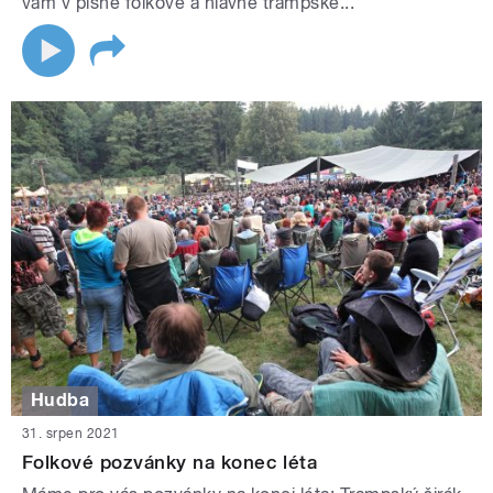
vám v písně folkové a hlavně trampské...
Hudba
31. srpen 2021
Folkové pozvánky na konec léta