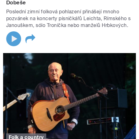
Dobeše
Poslední zimní folková pohlazení přinášejí mnoho
pozvánek na koncerty písničkářů Leichta, Rímského s
Janouškem, sólo Troníčka nebo manželů Hrbkových.
Folk a country