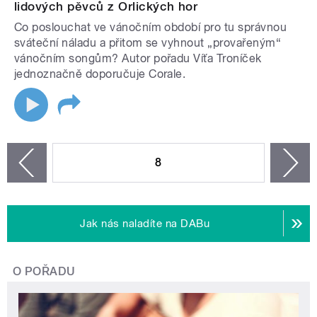
lidových pěvců z Orlických hor
Co poslouchat ve vánočním období pro tu správnou
sváteční náladu a přitom se vyhnout „provařeným“
vánočním songům? Autor pořadu Víťa Troníček
jednoznačně doporučuje Corale.
STRÁNKY
8
n
zí
Jak nás naladíte na DABu
O POŘADU