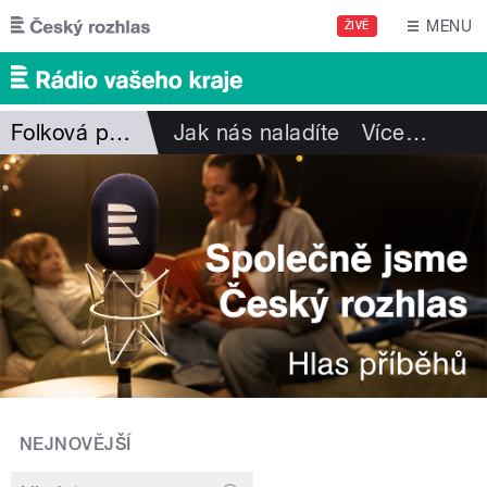
Přejít k hlavnímu obsahu
MENU
ŽIVĚ
Folková pohlazení
Jak nás naladíte
Více
…
NEJNOVĚJŠÍ