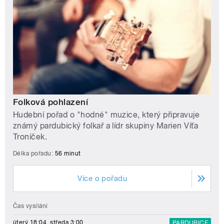
Folková pohlazení
Hudební pořad o "hodné" muzice, který připravuje
známý pardubický folkař a lídr skupiny Marien Víťa
Troníček.
Délka pořadu:
56 minut
Více o pořadu
Čas vysílání
úterý 18:04, středa 3:00
PARDUBICE