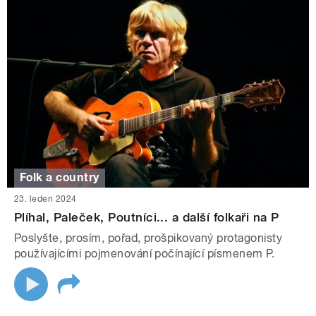
Folk a country
23. leden 2024
Plíhal, Paleček, Poutníci... a další folkaři na P
Poslyšte, prosím, pořad, prošpikovaný protagonisty
používajícími pojmenování počínající písmenem P.