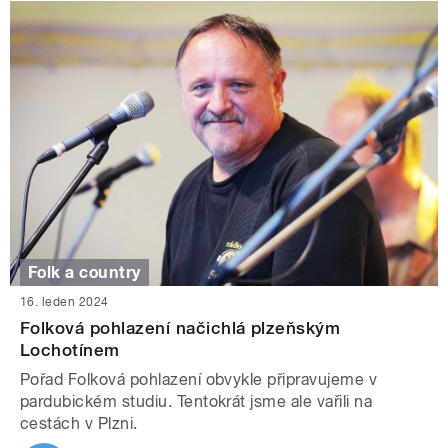
Folk a country
16. leden 2024
Folková pohlazení načichlá plzeňským
Lochotínem
Pořad Folková pohlazení obvykle připravujeme v
pardubickém studiu. Tentokrát jsme ale vařili na
cestách v Plzni.