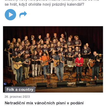
se hrát, když otvíráte nový prázdný kalendář?
Folk a country
26. prosinec 2023
Netradiční mix vánočních písní v podání