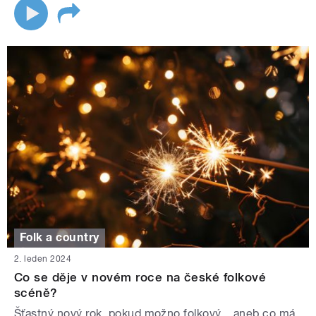
Folk a country
2. leden 2024
Co se děje v novém roce na české folkové
scéně?
Šťastný nový rok, pokud možno folkový... aneb co má