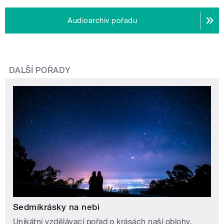
Audioarchiv pořadu
DALŠÍ POŘADY
Sedmikrásky na nebi
Unikátní vzdělávací pořad o krásách naší oblohy.