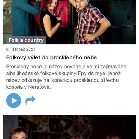
Folk a country
9. listopad 2021
Folkový výlet do proskleného nebe
Prosklený nebe je název nového a velmi zajímavého
alba jihočeské folkové skupiny Epy de mye, jehož
název odkazuje na ikonickou prosklenou střechu
kostela v Neratově.