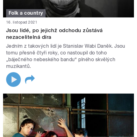
Folk a country
16. listopad 2021
Jsou lidé, po jejichž odchodu zůstává
nezacelitelná díra
Jedním z takových lidí je Stanislav Wabi Daněk. Jsou
tomu přesně čtyři roky, co nastoupil do toho
„báječného nebeského bandu“ plného skvělých
muzikantů.