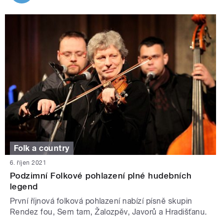
Folk a country
6. říjen 2021
Podzimní Folkové pohlazení plné hudebních
legend
První říjnová folková pohlazení nabízí písně skupin
Rendez fou, Sem tam, Žalozpěv, Javorů a Hradišťanu.