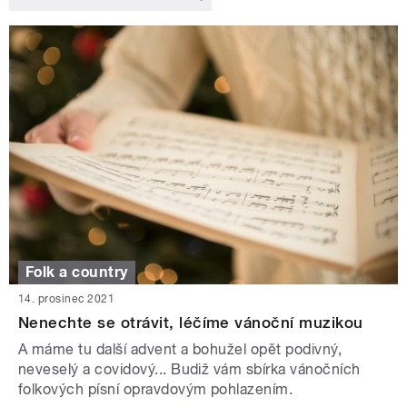
Folk a country
14. prosinec 2021
Nenechte se otrávit, léčíme vánoční muzikou
A máme tu další advent a bohužel opět podivný,
neveselý a covidový... Budiž vám sbírka vánočních
folkových písní opravdovým pohlazením.