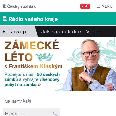
Přejít k hlavnímu obsahu
MENU
ŽIVĚ
Folková pohlazení
Jak nás naladíte
Více
…
NEJNOVĚJŠÍ