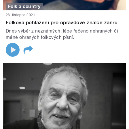
Folk a country
23. listopad 2021
Folková pohlazení pro opravdové znalce žánru
Dnes výběr z neznámých, lépe řečeno nehraných či
méně ohraných folkových písní.