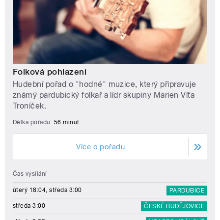
Folková pohlazení
Hudební pořad o "hodné" muzice, který připravuje
známý pardubický folkař a lídr skupiny Marien Víťa
Troníček.
Délka pořadu:
56 minut
Více o pořadu
Čas vysílání
úterý 18:04, středa 3:00
PARDUBICE
středa 3:00
ČESKÉ BUDĚJOVICE