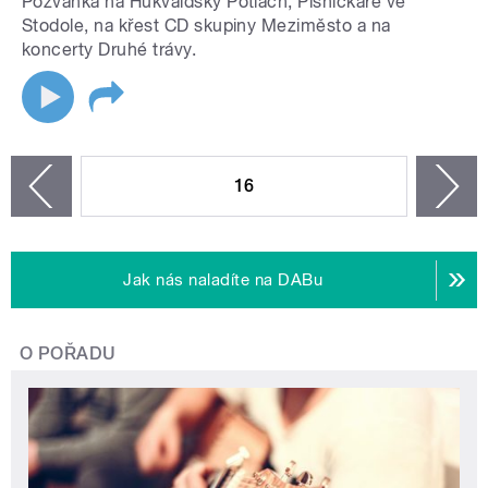
Pozvánka na Hukvaldský Potlach, Písničkáře ve
Stodole, na křest CD skupiny Meziměsto a na
koncerty Druhé trávy.
STRÁNKY
16
n
zí
Jak nás naladíte na DABu
O POŘADU