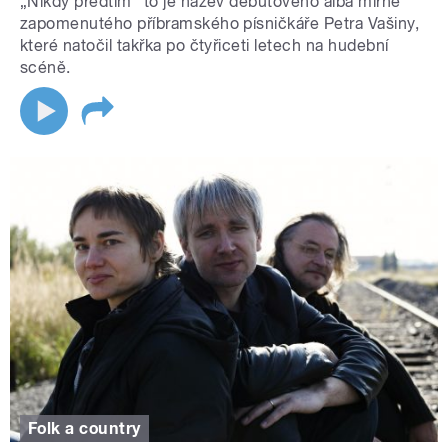
„Nikdy předtím“ to je název debutového alba mírně
zapomenutého příbramského písničkáře Petra Vašiny,
které natočil takřka po čtyřiceti letech na hudební
scéně.
Folk a country