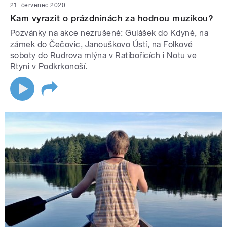
21. červenec 2020
Kam vyrazit o prázdninách za hodnou muzikou?
Pozvánky na akce nezrušené: Gulášek do Kdyně, na
zámek do Čečovic, Janouškovo Ústí, na Folkové
soboty do Rudrova mlýna v Ratibořicích i Notu ve
Rtyni v Podkrkonoší.