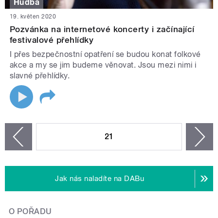
Hudba
19. květen 2020
Pozvánka na internetové koncerty i začínající
festivalové přehlídky
I přes bezpečnostní opatření se budou konat folkové
akce a my se jim budeme věnovat. Jsou mezi nimi i
slavné přehlídky.
STRÁNKY
21
n
zí
Jak nás naladíte na DABu
O POŘADU