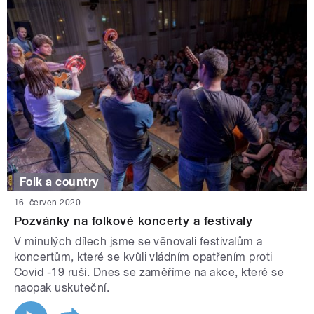
Folk a country
16. červen 2020
Pozvánky na folkové koncerty a festivaly
V minulých dílech jsme se věnovali festivalům a
koncertům, které se kvůli vládním opatřením proti
Covid -19 ruší. Dnes se zaměříme na akce, které se
naopak uskuteční.