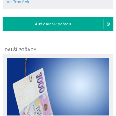
Vít Troníček
Audioarchiv pořadu
DALŠÍ POŘADY