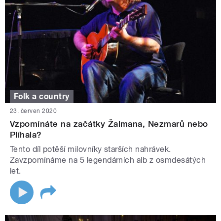
Folk a country
23. červen 2020
Vzpomínáte na začátky Žalmana, Nezmarů nebo
Plíhala?
Tento díl potěší milovníky starších nahrávek.
Zavzpomínáme na 5 legendárních alb z osmdesátých
let.