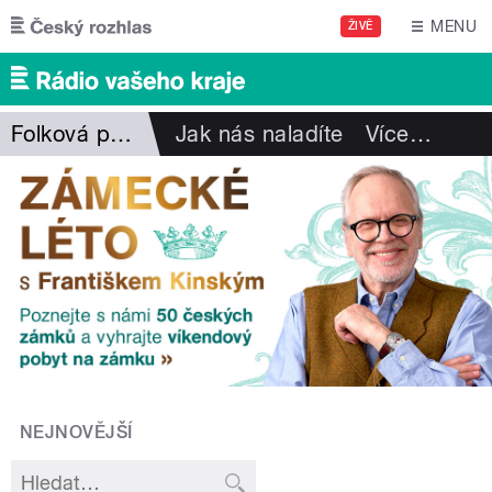
Přejít k hlavnímu obsahu
MENU
ŽIVĚ
Folková pohlazení
Jak nás naladíte
Více
…
NEJNOVĚJŠÍ