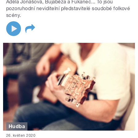
Adéla Jonášová, Bujabéza a Fukanec... To jsou
pozoruhodní neviditelní představitelé soudobé folkové
scény.
Hudba
26. květen 2020