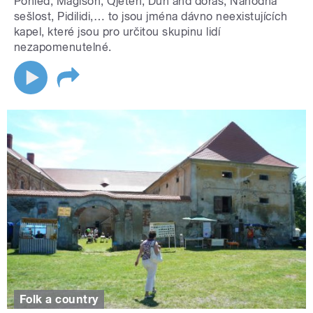
Pohled, Magison, Qjeten, Dún and dorás, Náhodná
sešlost, Pidilidi,… to jsou jména dávno neexistujících
kapel, které jsou pro určitou skupinu lidí
nezapomenutelné.
Folk a country