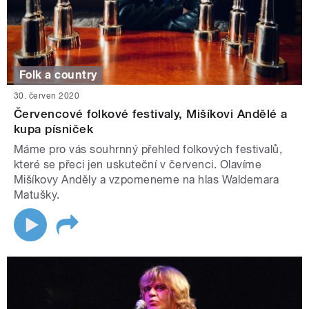
Folk a country
30. červen 2020
Červencové folkové festivaly, Mišíkovi Andělé a
kupa písniček
Máme pro vás souhrnný přehled folkových festivalů,
které se přeci jen uskuteční v červenci. Olavíme
Mišíkovy Anděly a vzpomeneme na hlas Waldemara
Matušky.