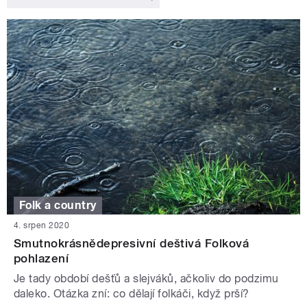
Folk a country
4. srpen 2020
Smutnokrásnědepresivní deštivá Folková
pohlazení
Je tady období dešťů a slejváků, ačkoliv do podzimu
daleko. Otázka zní: co dělají folkáči, když prší?