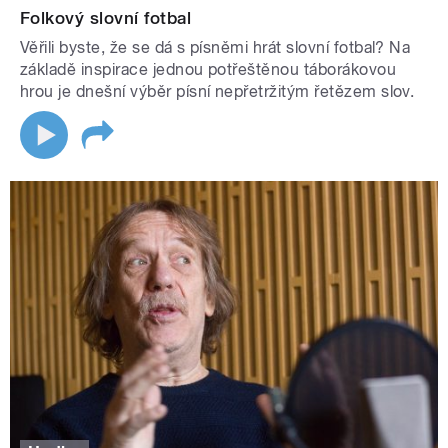
Folkový slovní fotbal
Věřili byste, že se dá s písněmi hrát slovní fotbal? Na
základě inspirace jednou potřeštěnou táborákovou
hrou je dnešní výběr písní nepřetržitým řetězem slov.