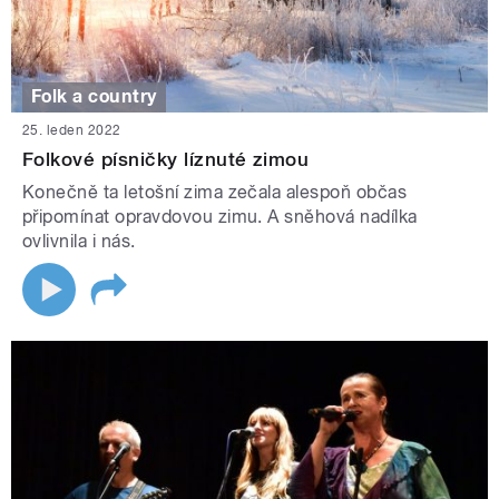
Folk a country
25. leden 2022
Folkové písničky líznuté zimou
Konečně ta letošní zima zečala alespoň občas
připomínat opravdovou zimu. A sněhová nadílka
ovlivnila i nás.