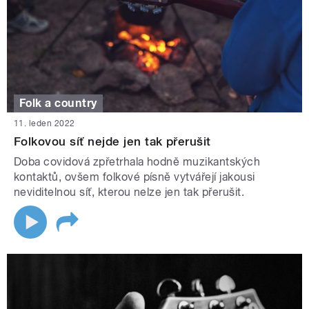
Folk a country
11. leden 2022
Folkovou síť nejde jen tak přerušit
Doba covidová zpřetrhala hodně muzikantských
kontaktů, ovšem folkové písně vytvářejí jakousi
neviditelnou síť, kterou nelze jen tak přerušit.