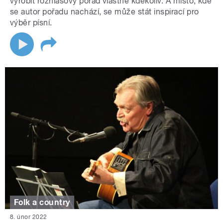
vyrobit rozhlasový pořad vlastně kdekoliv. A místo, kde
se autor pořadu nachází, se může stát inspirací pro
výběr písní.
Folk a country
8. únor 2022