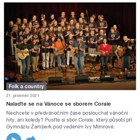
Folk a country
21. prosinec 2021
Nalaďte se na Vánoce se sborem Corale
Nechcete v předvánočním čase poslouchat vánoční
hity, ani koledy? Pusťte si sbor Corale, který působí při
Gymnáziu Žamberk pod vedením Ivy Mimrové.