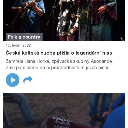
Folk a country
18. leden 2022
Česká keltská hudba přišla o legendární hlas
Zemřela Hana Horká, zpěvačka skupiny Asonance.
Zavzpomínáme na ni prostřednictvím jejích písní.