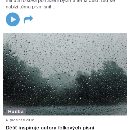
minulá folková pohlazení byla na téma déšť, teď se
nabízí téma první sníh.
Hudba
4. prosinec 2018
Déšť inspiruje autory folkových písní