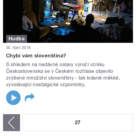
Hudba
30. říjen 2018
Chybí vám slovenština?
S ohledem na nedávné oslavy výročí vzniku
Československa se v Českém rozhlase objevilo
zvýšené množství slovenštiny - tak krásně měkké,
vyvolávající nostalgické vzpomínky.
STRÁNKY
27
zí