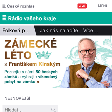
Přejít k hlavnímu obsahu
MENU
ŽIVĚ
Folková pohlazení
Jak nás naladíte
Více
…
NEJNOVĚJŠÍ