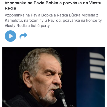
Vzpomínka na Pavla Bobka a pozvánka na Vlastu
Redla
Vzpomínka na Pavla Bobka a Radka Bůčka Michala z
Kamelotu, narozeniny u Pavliců, pozvánka na koncerty
Vlasty Redla a tiché party.