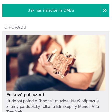
Jak nás naladíte na DABu
O POŘADU
Folková pohlazení
Hudební pořad o "hodné" muzice, který připravuje
známý pardubický folkař a lídr skupiny Marien Víťa