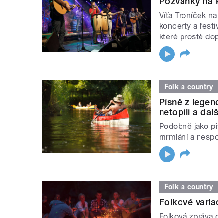
Pozvánky na k
Víťa Troníček n
koncerty a festi
které prostě dopl
Folk a country
Písně z lege
netopili a dalš
Podobně jako pit
mrmlání a nespo
Folk a country
Folkové varia
Folková zpráva 