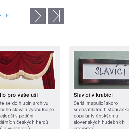
8
9
…
následující ›
poslední »
lo pro vaše uši
Slavíci v krabici
te se do hlubin archivu
Seriál mapující skoro
ného slova a vychutnejte
šedesátiletou historii ank
nejlepší v podání
popularity českých a
dárních českých herců,
slovenských hudebních
ů a vypravěčů.
interpretů.