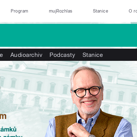
Program
mujRozhlas
Stanice
O r
te
Audioarchiv
Podcasty
Stanice