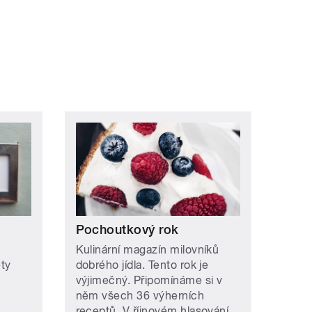
Pochoutkový rok
Kulinární magazín milovníků
ety
dobrého jídla. Tento rok je
výjimečný. Připomínáme si v
něm všech 36 výherních
receptů. V říjnovém hlasování