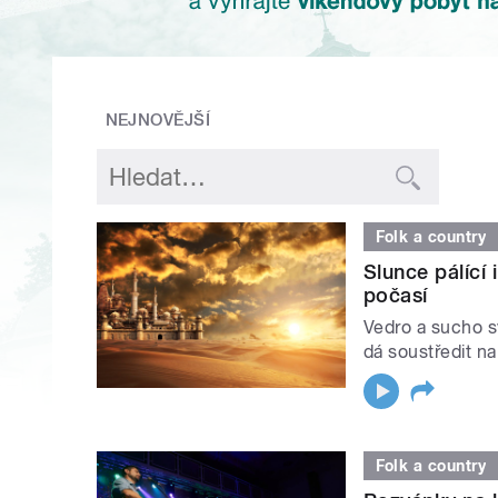
NEJNOVĚJŠÍ
Folk a country
Slunce pálící
počasí
Vedro a sucho sv
dá soustředit na
Folk a country