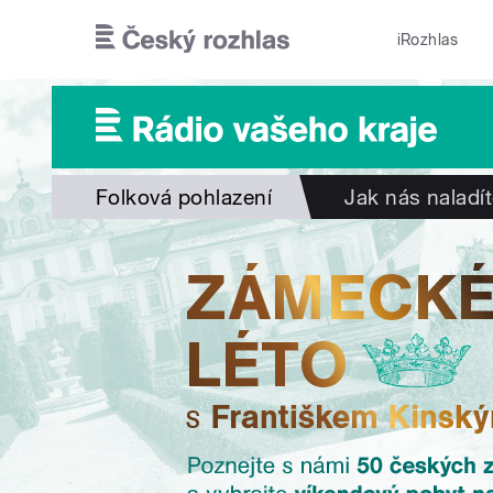
Přejít k hlavnímu obsahu
iRozhlas
Folková pohlazení
Jak nás naladí