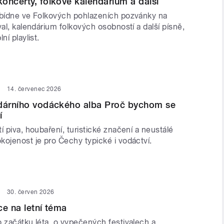
oncerty, folkové kalendárium a další
abídne ve Folkových pohlazeních pozvánky na
val, kalendárium folkových osobností a další písně,
ní playlist.
14. červenec 2026
ndárního vodáckého alba Proč bychom se
í
í piva, houbaření, turistické značení a neustálé
kojenost je pro Čechy typické i vodáctví.
30. červen 2026
ce na letní téma
o začátku léta, o vypečených festivalech a