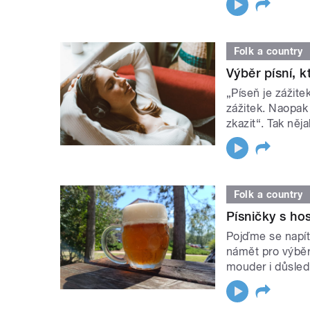
Folk a country
Výběr písní, 
„Píseň je zážit
zážitek. Naopak
zkazit“. Tak něj
Folk a country
Písničky s h
Pojďme se napít 
námět pro výběr
mouder i důsled