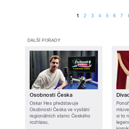
STRÁNKY
1
2
3
4
5
6
7
DALŠÍ POŘADY
Osobnosti Česka
Divad
Oskar Hes představuje
Ponoř
Osobnosti Česka ve vysílání
mluve
regionálních stanic Českého
si to 
rozhlasu.
legen
komik