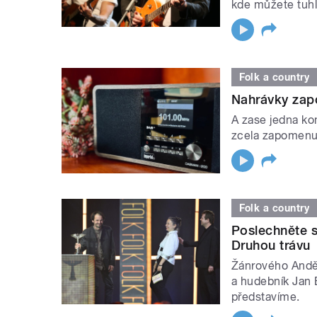
kde můžete tuhl
Folk a country
Nahrávky zap
A zase jedna ko
zcela zapomenut
Folk a country
Poslechněte s
Druhou trávu
Žánrového Anděl
a hudebník Jan 
představíme.