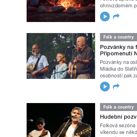
ohnivzdorném pu
Folk a country
Pozvánky na f
Připomenutí N
Pozvánky na osl
Mládka do Slaťiň
osobností pak zá
Folk a country
Hudební pozv
Folková sezóna 
víkendu se někde