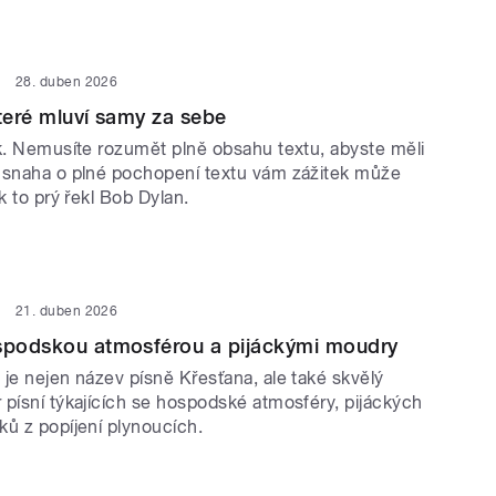
28. duben 2026
které mluví samy za sebe
ek. Nemusíte rozumět plně obsahu textu, abyste měli
 snaha o plné pochopení textu vám zážitek může
ak to prý řekl Bob Dylan.
21. duben 2026
ospodskou atmosférou a pijáckými moudry
je nejen název písně Křesťana, ale také skvělý
 písní týkajících se hospodské atmosféry, pijáckých
ků z popíjení plynoucích.