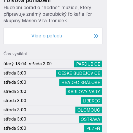
Folková pohlazení
Hudební pořad o "hodné" muzice, který
připravuje známý pardubický folkař a lídr
skupiny Marien Víťa Troníček.
Více o pořadu
Čas vysílání
úterý 18:04, středa 3:00
PARDUBICE
středa 3:00
ČESKÉ BUDĚJOVICE
středa 3:00
HRADEC KRÁLOVÉ
středa 3:00
KARLOVY VARY
středa 3:00
LIBEREC
středa 3:00
OLOMOUC
středa 3:00
OSTRAVA
středa 3:00
PLZEŇ