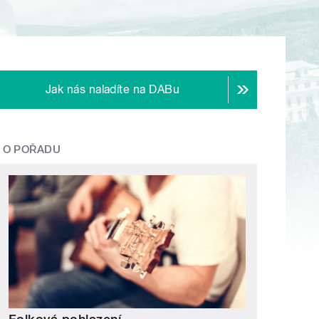
Jak nás naladíte na DABu
O POŘADU