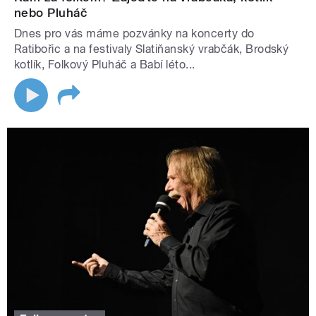
nebo Pluháč
Dnes pro vás máme pozvánky na koncerty do
Ratibořic a na festivaly Slatiňanský vrabčák, Brodský
kotlík, Folkový Pluháč a Babí léto...