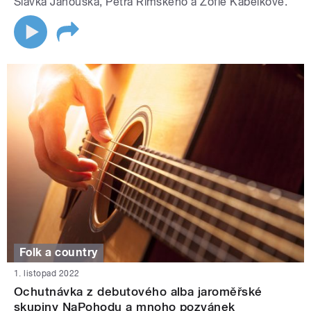
Slávka Janouška, Petra Rímského a Žofie Kabelkové.
Folk a country
1. listopad 2022
Ochutnávka z debutového alba jaroměřské
skupiny NaPohodu a mnoho pozvánek