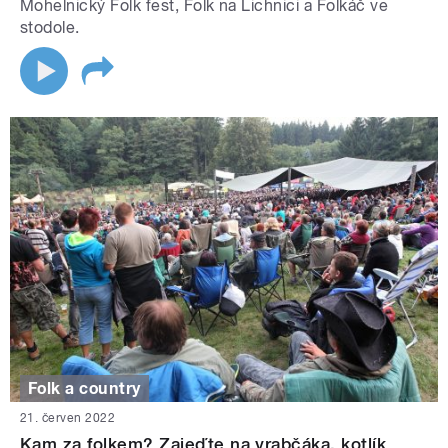
Mohelnický Folk fest, Folk na Lichnici a Folkáč ve
stodole.
Folk a country
21. červen 2022
Kam za folkem? Zajeďte na vrabčáka, kotlík