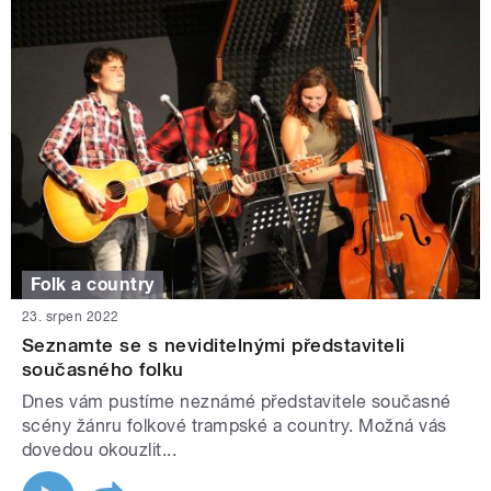
Folk a country
23. srpen 2022
Seznamte se s neviditelnými představiteli
současného folku
Dnes vám pustíme neznámé představitele současné
scény žánru folkové trampské a country. Možná vás
dovedou okouzlit...