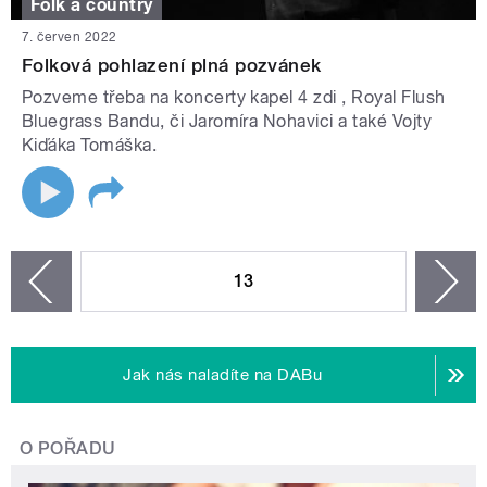
Folk a country
7. červen 2022
Folková pohlazení plná pozvánek
Pozveme třeba na koncerty kapel 4 zdi , Royal Flush
Bluegrass Bandu, či Jaromíra Nohavici a také Vojty
Kiďáka Tomáška.
STRÁNKY
13
n
zí
Jak nás naladíte na DABu
O POŘADU