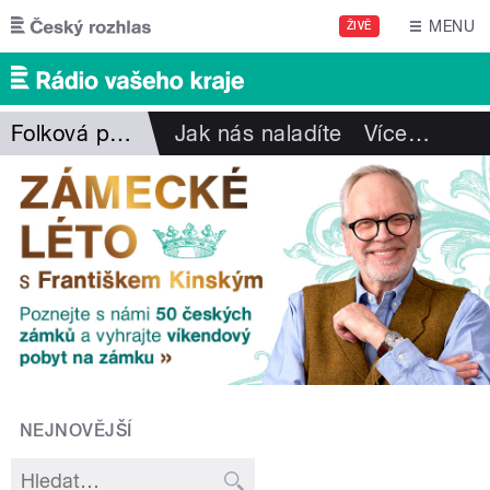
Přejít k hlavnímu obsahu
MENU
ŽIVĚ
Folková pohlazení
Jak nás naladíte
Více
…
NEJNOVĚJŠÍ