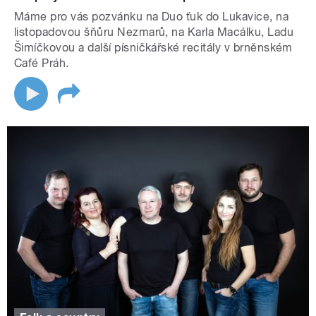
Máme pro vás pozvánku na Duo ťuk do Lukavice, na
listopadovou šňůru Nezmarů, na Karla Macálku, Ladu
Šimíčkovou a další písničkářské recitály v brněnském
Café Práh.