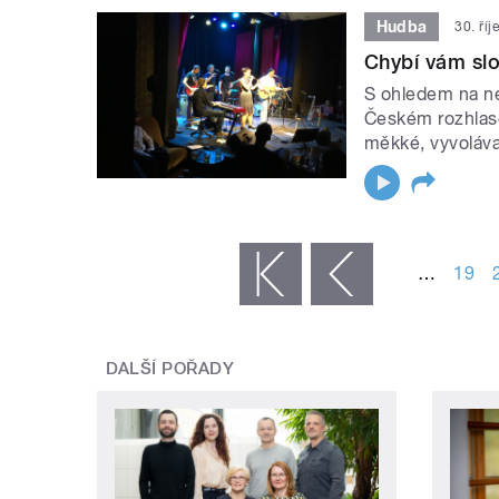
Hudba
30. ří
Chybí vám slo
S ohledem na ne
Českém rozhlase
měkké, vyvoláva
STRÁNKY
…
19
« první
‹ předchozí
DALŠÍ POŘADY