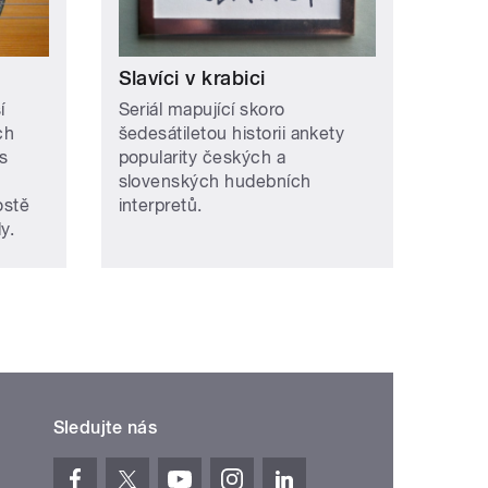
Slavíci v krabici
í
Seriál mapující skoro
ch
šedesátiletou historii ankety
s
popularity českých a
slovenských hudebních
ostě
interpretů.
y.
Sledujte nás