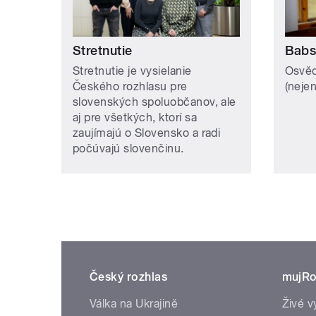
Stretnutie
Babs
Stretnutie je vysielanie
Osvěd
Českého rozhlasu pre
(neje
slovenských spoluobčanov, ale
aj pre všetkých, ktorí sa
zaujímajú o Slovensko a radi
počúvajú slovenčinu.
Český rozhlas
mujRo
Válka na Ukrajině
Živé v