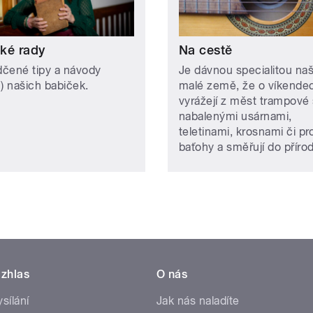
ké rady
Na cestě
čené tipy a návody
Je dávnou specialitou naš
n) našich babiček.
malé země, že o víkende
vyrážejí z měst trampové 
nabalenými usárnami,
teletinami, krosnami či pr
baťohy a směřují do přírod
zhlas
O nás
ysílání
Jak nás naladíte