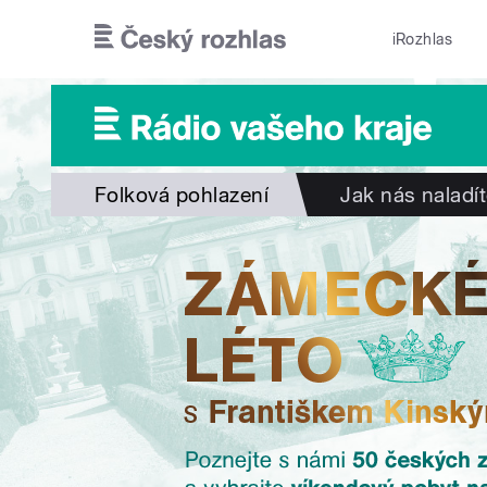
Přejít k hlavnímu obsahu
iRozhlas
Folková pohlazení
Jak nás naladí