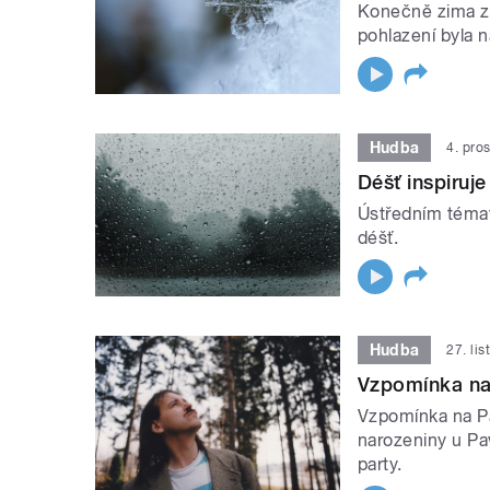
Konečně zima zač
pohlazení byla n
Hudba
4. pro
Déšť inspiruje
Ústředním témat
déšť.
Hudba
27. li
Vzpomínka na
Vzpomínka na P
narozeniny u Pa
party.