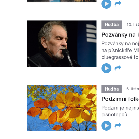
Hudba
13. li
Pozvánky na 
Pozvánky na nej
na písničkáře Mi
bluegrassové fo
Hudba
6. lis
Podzimní fol
Podzim je nejins
písňotepců.