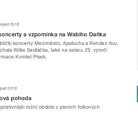
stopad 2018
koncerty a vzpomínka na Wabiho Daňka
bližší koncerty Meziměsto, Apalúcha a Rendez-fou,
chala Willie Sedláčka, také na oslavu 25. výročí
rmace Kvintet Písek.
topad 2018
ková pohoda
pirativnější roční období v písních folkových