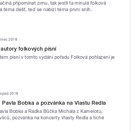
íná připomínat zimu, tak jestli ta minulá folková
a téma déšť, teď se nabízí téma první sníh.
sinec 2018
 autory folkových písní
em písní v tomto vydání pořadu Folková pohlazení je
stopad 2018
 Pavla Bobka a pozvánka na Vlastu Redla
avla Bobka a Radka Bůčka Michala z Kamelotu,
vliců, pozvánka na koncerty Vlasty Redla a tiché