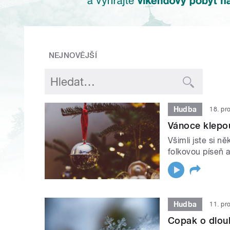
NEJNOVĚJŠÍ
Hudba
18. pr
Vánoce klepo
Všimli jste si n
folkovou píseň 
Hudba
11. pr
Copak o dlouh