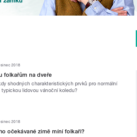
osinec 2018
u folkařům na dveře
ěkdy shodných charakteristických prvků pro normální
a typickou lidovou vánoční koledu?
osinec 2018
o očekávané zimě míní folkaři?