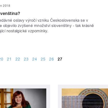
jen 2018
venština?
dávné oslavy výročí vzniku Československa se v
 objevilo zvýšené množství slovenštiny - tak krásně
jící nostalgické vzpomínky.
20
21
22
23
24
25
26
27