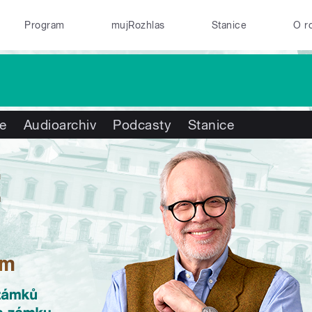
Program
mujRozhlas
Stanice
O r
te
Audioarchiv
Podcasty
Stanice