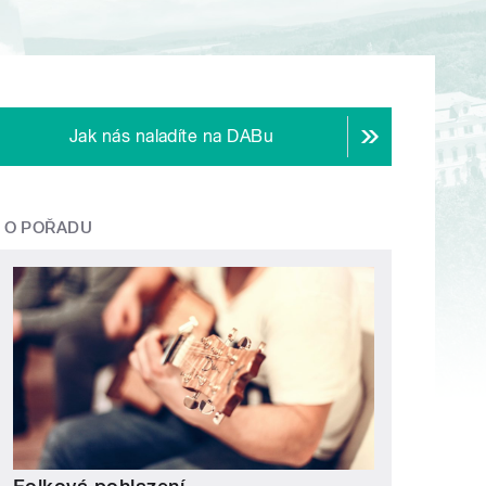
Jak nás naladíte na DABu
O POŘADU