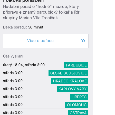
Folková pohlazení
Hudební pořad o "hodné" muzice, který
připravuje známý pardubický folkař a lídr
skupiny Marien Víťa Troníček.
Délka pořadu:
56 minut
Více o pořadu
Čas vysílání
úterý 18:04, středa 3:00
PARDUBICE
středa 3:00
ČESKÉ BUDĚJOVICE
středa 3:00
HRADEC KRÁLOVÉ
středa 3:00
KARLOVY VARY
středa 3:00
LIBEREC
středa 3:00
OLOMOUC
středa 3:00
OSTRAVA