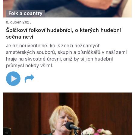
Folk a country
8. duben 2025
Špičkoví folkoví hudebníci, o kterých hudební
scéna neví
Je až neuvěřitelné, kolik zcela neznámých
amatérských souborů, skupin a písničkářů v naší zemi
hraje na skvostné úrovni, aniž by si jich hudební
průmysl někdy všiml.