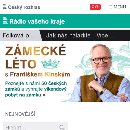
Přejít k hlavnímu obsahu
MENU
ŽIVĚ
Folková pohlazení
Jak nás naladíte
Více
…
NEJNOVĚJŠÍ