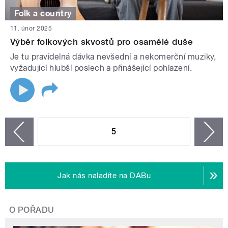
Folk a country
11. únor 2025
Výběr folkových skvostů pro osamělé duše
Je tu pravidelná dávka nevšední a nekomerční muziky,
vyžadující hlubší poslech a přinášející pohlazení.
STRÁNKY
5
n
zí
Jak nás naladíte na DABu
O POŘADU