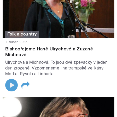
Folk a country
1. duben 2025
Blahopřejeme Haně Ulrychové a Zuzaně
Michnové
Ulrychová a Michnová. To jsou dvě zpěvačky v jeden
den zrozené. Vzpomeneme i na trampské velikány
Mottla, Ryvolu a Linharta.