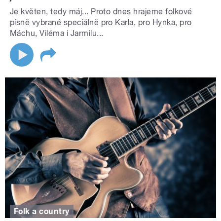
Je květen, tedy máj... Proto dnes hrajeme folkové
písně vybrané speciálně pro Karla, pro Hynka, pro
Máchu, Viléma i Jarmilu...
Folk a country