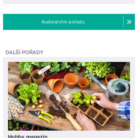
Audioarchiv pořadu
DALŠÍ POŘADY
Hobby magazín