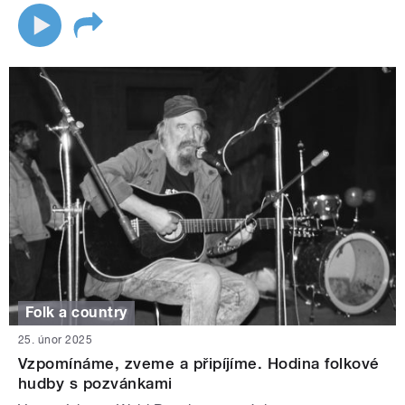
Folk a country
25. únor 2025
Vzpomínáme, zveme a připíjíme. Hodina folkové
hudby s pozvánkami