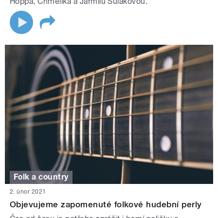
Hoppa, Chmelíka a Jarmilu Šulákovou.
Folk a country
2. únor 2021
Objevujeme zapomenuté folkové hudební perly