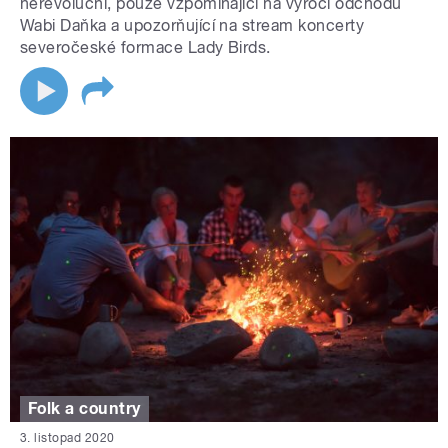
nerevoluční, pouze vzpomínající na výročí odchodu
Wabi Daňka a upozorňující na stream koncerty
severočeské formace Lady Birds.
Folk a country
3. listopad 2020