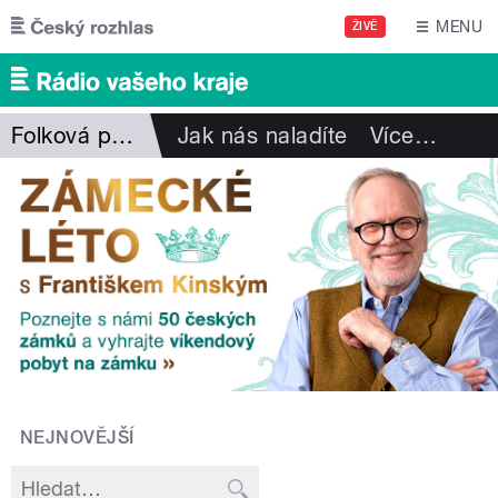
Přejít k hlavnímu obsahu
MENU
ŽIVĚ
Folková pohlazení
Jak nás naladíte
Více
…
NEJNOVĚJŠÍ