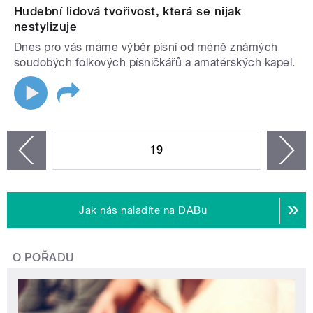
Hudební lidová tvořivost, která se nijak
nestylizuje
Dnes pro vás máme výběr písní od méně známých
soudobých folkových písničkářů a amatérských kapel.
STRÁNKY
19
n
zí
Jak nás naladíte na DABu
O POŘADU