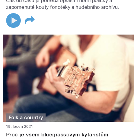
Čas od času je potřeba oprášit i horní poličky a
zapomenuté kouty fonotéky a hudebního archívu.
Folk a country
19. leden 2021
Proč je všem bluegrassovým kytaristům