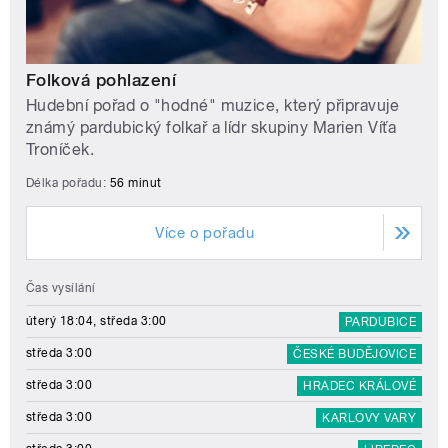
Folková pohlazení
Hudební pořad o "hodné" muzice, který připravuje
známý pardubický folkař a lídr skupiny Marien Víťa
Troníček.
Délka pořadu:
56 minut
Více o pořadu
Čas vysílání
úterý 18:04, středa 3:00
PARDUBICE
středa 3:00
ČESKÉ BUDĚJOVICE
středa 3:00
HRADEC KRÁLOVÉ
středa 3:00
KARLOVY VARY