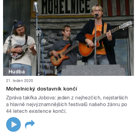
Hudba
21. leden 2020
Mohelnický dostavník končí
Zpráva takřka Jobova: jeden z nejhezčích, nejstarších
a hlavně nejvýznamnějších festivalů našeho žánru po
44 letech existence končí.