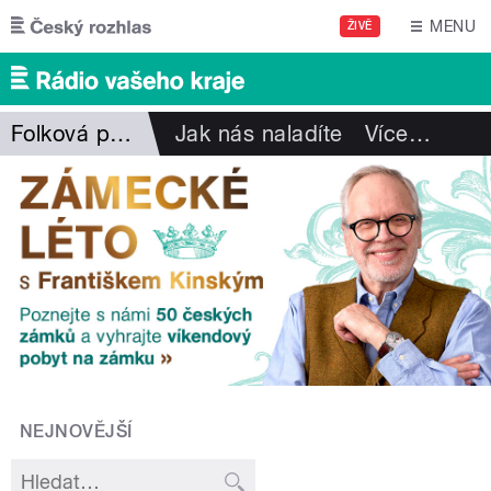
Přejít k hlavnímu obsahu
MENU
ŽIVĚ
Folková pohlazení
Jak nás naladíte
Více
…
NEJNOVĚJŠÍ