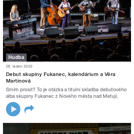
Hudba
28. leden 2020
Debut skupiny Fukanec, kalendárium a Věra
Martinová
Smím prosit? To je otázka a titulní skladba debutového
alba skupiny Fukanec z Nového města nad Metují.