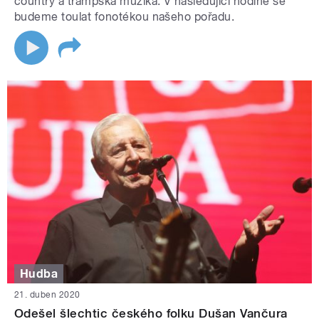
country a trampská muzika. V následující hodině se
budeme toulat fonotékou našeho pořadu.
Hudba
21. duben 2020
Odešel šlechtic českého folku Dušan Vančura