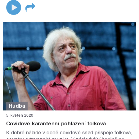
Hudba
5. květen 2020
Covidově karanténní pohlazení folková
K dobré náladě v době covidové snad přispěje folková,