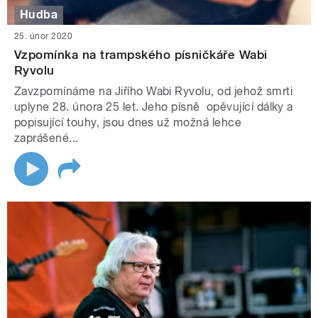
Hudba
25. únor 2020
Vzpomínka na trampského písničkáře Wabi
Ryvolu
Zavzpomínáme na Jiřího Wabi Ryvolu, od jehož smrti
uplyne 28. února 25 let. Jeho písně opěvující dálky a
popisující touhy, jsou dnes už možná lehce
zaprášené...