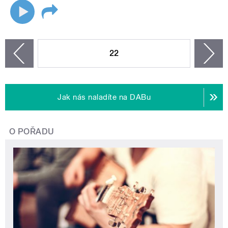
STRÁNKY
22
n
zí
Jak nás naladíte na DABu
O POŘADU