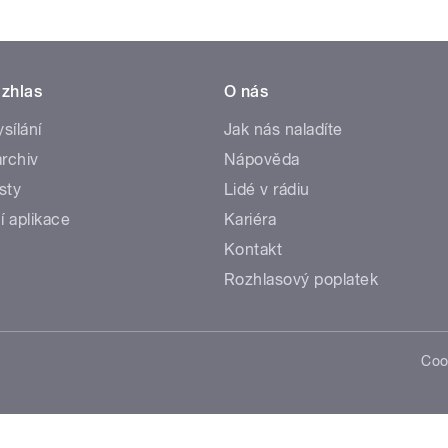
zhlas
O nás
ysílání
Jak nás naladíte
rchiv
Nápověda
sty
Lidé v rádiu
í aplikace
Kariéra
Kontakt
Rozhlasový poplatek
Coo