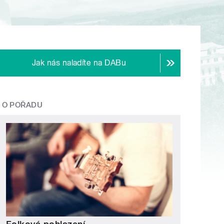
Jak nás naladíte na DABu
O POŘADU