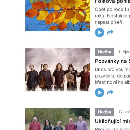
Folková pohl
Opět po roce t
roku. Nostalgie
napsat píseň.
Hudba
1. říj
Pozvánky na 
Dnes pro vás má
pozvánku do par
křest nového al
Hudba
17. zá
Uklidňující mi
Říká se, že prác