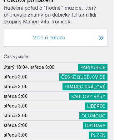
Folková pohlazení
Hudební pořad o "hodné" muzice, který
připravuje známý pardubický folkař a lídr
skupiny Marien Víťa Troníček.
Více o pořadu
Čas vysílání
úterý 18:04, středa 3:00
PARDUBICE
středa 3:00
ČESKÉ BUDĚJOVICE
středa 3:00
HRADEC KRÁLOVÉ
středa 3:00
KARLOVY VARY
středa 3:00
LIBEREC
středa 3:00
OLOMOUC
středa 3:00
OSTRAVA
středa 3:00
PLZEŇ