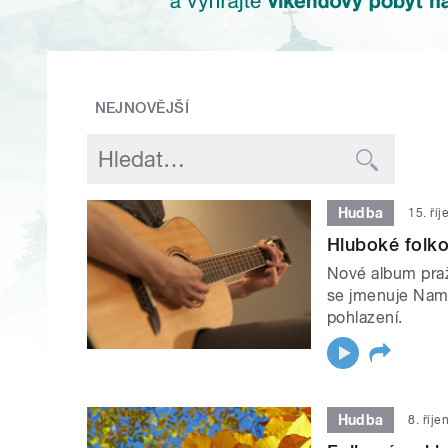
NEJNOVĚJŠÍ
Hudba
15. ří
Hluboké folk
Nové album pra
se jmenuje Namal
pohlazení.
Hudba
8. říj