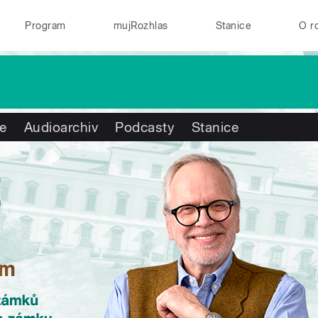
Program
mujRozhlas
Stanice
O r
te
Audioarchiv
Podcasty
Stanice