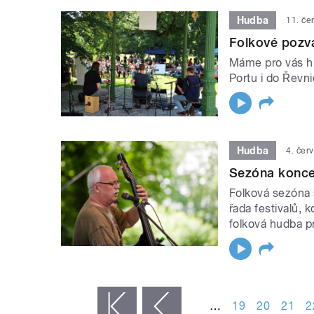
Hudba
11. če
Folkové pozvá
Máme pro vás hr
Portu i do Řevni
Hudba
4. čer
Sezóna konce
Folková sezóna s
řada festivalů,
folková hudba pr
STRÁNKY
…
19
20
21
2
« první
‹ předchozí