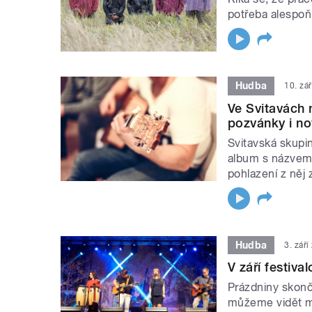
potřeba alespoň
Hudba
10. zá
Ve Svitavách
pozvánky i no
Svitavská skupi
album s názvem 
pohlazení z něj z
Hudba
3. zář
V září festiv
Prázdniny skonči
můžeme vidět mn