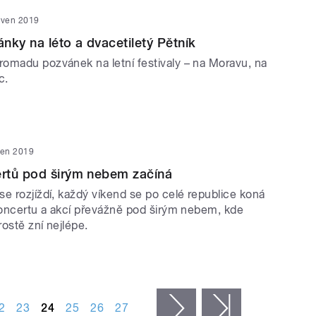
rven 2019
nky na léto a dvacetiletý Pětník
omadu pozvánek na letní festivaly – na Moravu, na
c.
ven 2019
rtů pod širým nebem začíná
e rozjíždí, každý víkend se po celé republice koná
 koncertu a akcí převážně pod širým nebem, kde
ostě zní nejlépe.
2
23
24
25
26
27
následující ›
poslední »