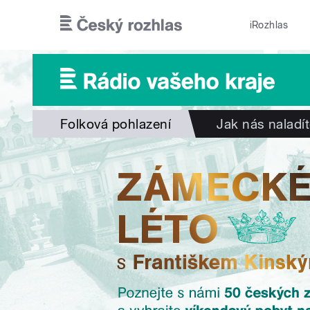
Přejít k hlavnímu obsahu
iRozhlas
Folková pohlazení
Jak nás naladí