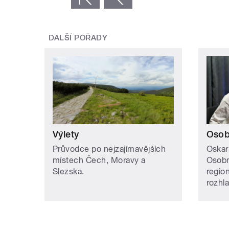
DALŠÍ POŘADY
Výlety
Osob
Průvodce po nejzajímavějších
Oskar
místech Čech, Moravy a
Osobn
Slezska.
regio
rozhl