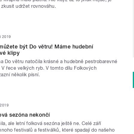
 zkusit udržet rovnováhu.
ří 2019
 můžete být Do větru! Máme hudební
vé klipy
na Do větru natočila krásné a hudebně pestrobarevné
V řece velkých ryb. V tomto dílu Folkových
azní několik písní.
í 2019
alová sezóna nekončí
la, ale letní folková sezóna ještě ne. Celé září
oho festivalů a festiválků, které spadají do našeho