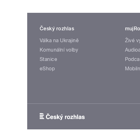
Český rozhlas
mujRo
Válka na Ukrajině
Živé v
Komunální volby
Audioa
Stanice
Podca
eShop
Mobiln