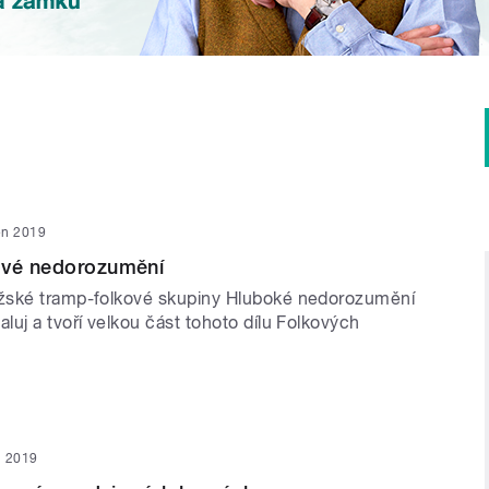
jen 2019
ové nedorozumění
žské tramp-folkové skupiny Hluboké nedorozumění
uj a tvoří velkou část tohoto dílu Folkových
en 2019