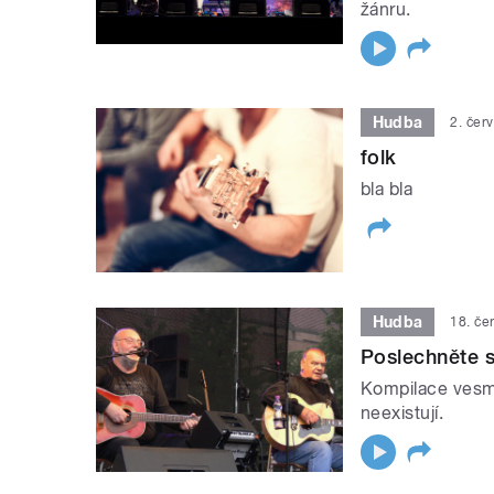
žánru.
Hudba
2. čer
folk
bla bla
Hudba
18. če
Poslechněte s
Kompilace vesmě
neexistují.