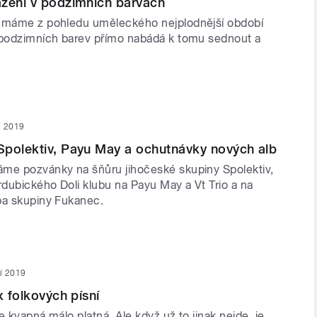
azení v podzimních barvách
u máme z pohledu uměleckého nejplodnější období
 podzimních barev přímo nabádá k tomu sednout a
en 2019
Spolektiv, Payu May a ochutnávky nových alb
me pozvánky na šňůru jihočeské skupiny Spolektiv,
dubického Doli klubu na Payu May a Vt Trio a na
ba skupiny Fukanec.
ří 2019
x folkových písní
e kvapná málo platná. Ale když už to jinak nejde, je