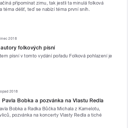
íná připomínat zimu, tak jestli ta minulá folková
a téma déšť, teď se nabízí téma první sníh.
sinec 2018
 autory folkových písní
em písní v tomto vydání pořadu Folková pohlazení je
stopad 2018
 Pavla Bobka a pozvánka na Vlastu Redla
avla Bobka a Radka Bůčka Michala z Kamelotu,
vliců, pozvánka na koncerty Vlasty Redla a tiché