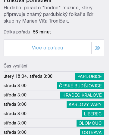
Folková pohlazení
Hudební pořad o "hodné" muzice, který
připravuje známý pardubický folkař a lídr
skupiny Marien Víťa Troníček.
Délka pořadu:
56 minut
Více o pořadu
Čas vysílání
úterý 18:04, středa 3:00
PARDUBICE
středa 3:00
ČESKÉ BUDĚJOVICE
středa 3:00
HRADEC KRÁLOVÉ
středa 3:00
KARLOVY VARY
středa 3:00
LIBEREC
středa 3:00
OLOMOUC
středa 3:00
OSTRAVA