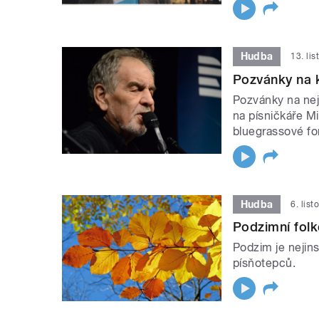
Hudba
13. li
Pozvánky na 
Pozvánky na nej
na písničkáře Mi
bluegrassové fo
Hudba
6. lis
Podzimní fol
Podzim je nejins
písňotepců.