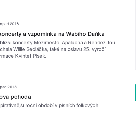
stopad 2018
koncerty a vzpomínka na Wabiho Daňka
bližší koncerty Meziměsto, Apalúcha a Rendez-fou,
chala Willie Sedláčka, také na oslavu 25. výročí
rmace Kvintet Písek.
topad 2018
ková pohoda
pirativnější roční období v písních folkových