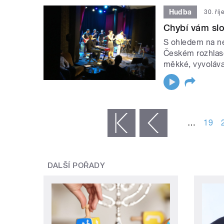
Hudba
30. ří
Chybí vám slo
S ohledem na ne
Českém rozhlase
měkké, vyvoláva
STRÁNKY
…
19
« první
‹ předchozí
DALŠÍ POŘADY