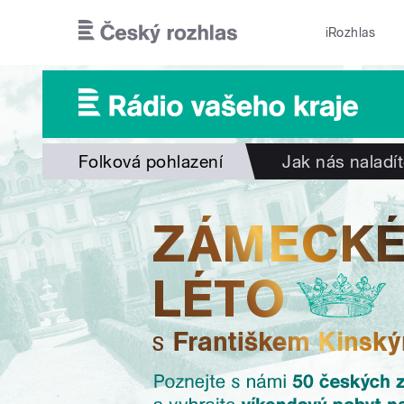
Přejít k hlavnímu obsahu
iRozhlas
Folková pohlazení
Jak nás naladí