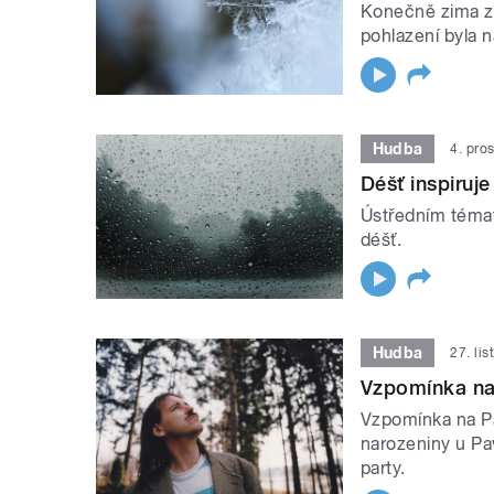
Konečně zima zač
pohlazení byla n
Hudba
4. pro
Déšť inspiruje
Ústředním témat
déšť.
Hudba
27. li
Vzpomínka na
Vzpomínka na P
narozeniny u Pa
party.