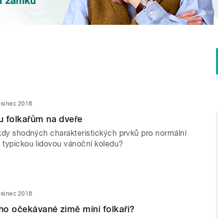
osinec 2018
u folkařům na dveře
ěkdy shodných charakteristických prvků pro normální
a typickou lidovou vánoční koledu?
osinec 2018
o očekávané zimě míní folkaři?