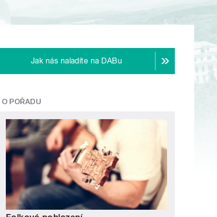
Jak nás naladíte na DABu
O POŘADU