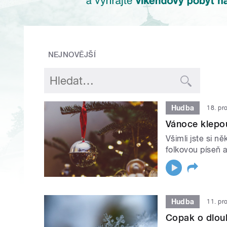
NEJNOVĚJŠÍ
Hudba
18. pr
Vánoce klepo
Všimli jste si n
folkovou píseň 
Hudba
11. pr
Copak o dlouh