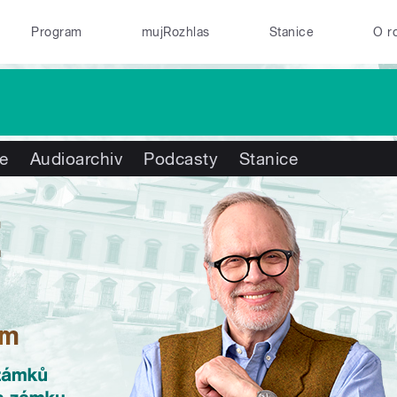
Program
mujRozhlas
Stanice
O r
te
Audioarchiv
Podcasty
Stanice