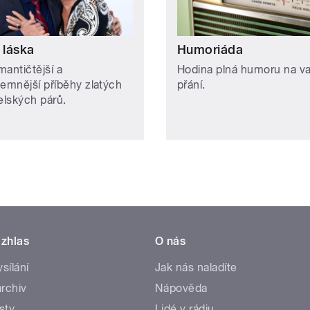
 láska
Humoriáda
mantičtější a
Hodina plná humoru na v
jemnější příběhy zlatých
přání.
lských párů.
zhlas
O nás
ysílání
Jak nás naladíte
rchiv
Nápověda
sty
Lidé v rádiu