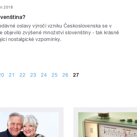
jen 2018
venština?
dávné oslavy výročí vzniku Československa se v
 objevilo zvýšené množství slovenštiny - tak krásně
jící nostalgické vzpomínky.
20
21
22
23
24
25
26
27