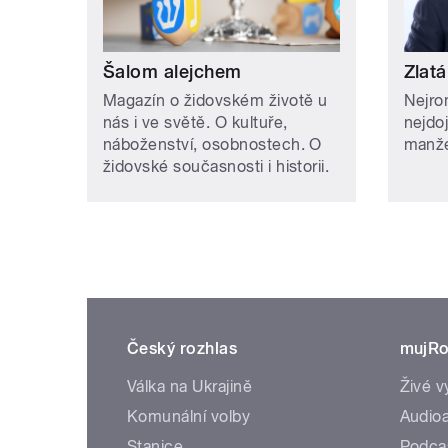
Šalom alejchem
Zlatá
Magazín o židovském životě u
Nejro
nás i ve světě. O kultuře,
nejdo
náboženství, osobnostech. O
manže
židovské současnosti i historii.
Český rozhlas
mujRo
Válka na Ukrajině
Živé v
Komunální volby
Audioa
Stanice
Podca