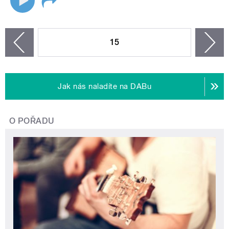
STRÁNKY
15
n
zí
Jak nás naladíte na DABu
O POŘADU