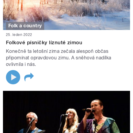
Folk a country
25. leden 2022
Folkové písničky líznuté zimou
Konečně ta letošní zima zečala alespoň občas
připomínat opravdovou zimu. A sněhová nadílka
ovlivnila i nás.