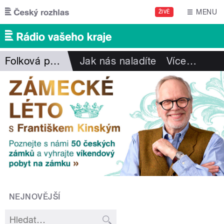
Přejít k hlavnímu obsahu
MENU
ŽIVĚ
Folková pohlazení
Jak nás naladíte
Více
…
NEJNOVĚJŠÍ