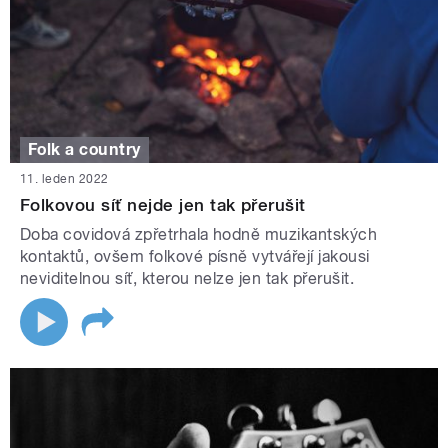
Folk a country
11. leden 2022
Folkovou síť nejde jen tak přerušit
Doba covidová zpřetrhala hodně muzikantských
kontaktů, ovšem folkové písně vytvářejí jakousi
neviditelnou síť, kterou nelze jen tak přerušit.