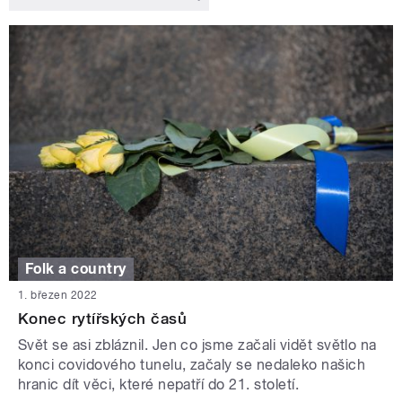
Folk a country
1. březen 2022
Konec rytířských časů
Svět se asi zbláznil. Jen co jsme začali vidět světlo na
konci covidového tunelu, začaly se nedaleko našich
hranic dít věci, které nepatří do 21. století.