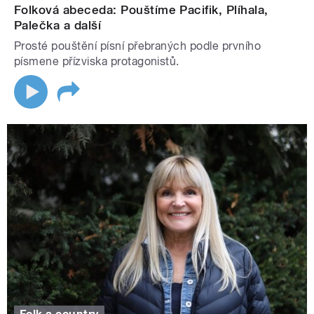
Folková abeceda: Pouštíme Pacifik, Plíhala,
Palečka a další
Prosté pouštění písní přebraných podle prvního
písmene přízviska protagonistů.