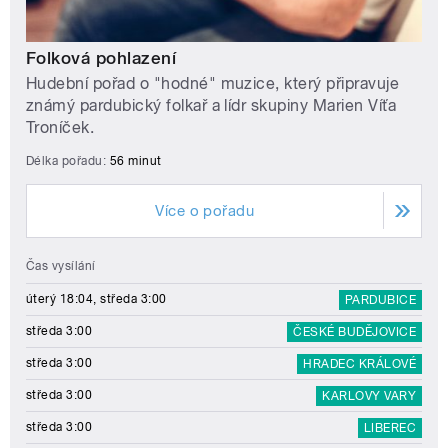
Folková pohlazení
Hudební pořad o "hodné" muzice, který připravuje
známý pardubický folkař a lídr skupiny Marien Víťa
Troníček.
Délka pořadu:
56 minut
Více o pořadu
Čas vysílání
úterý 18:04, středa 3:00
PARDUBICE
středa 3:00
ČESKÉ BUDĚJOVICE
středa 3:00
HRADEC KRÁLOVÉ
středa 3:00
KARLOVY VARY
středa 3:00
LIBEREC