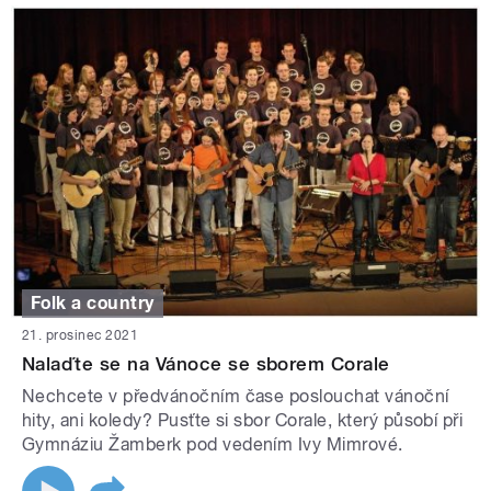
Folk a country
21. prosinec 2021
Nalaďte se na Vánoce se sborem Corale
Nechcete v předvánočním čase poslouchat vánoční
hity, ani koledy? Pusťte si sbor Corale, který působí při
Gymnáziu Žamberk pod vedením Ivy Mimrové.