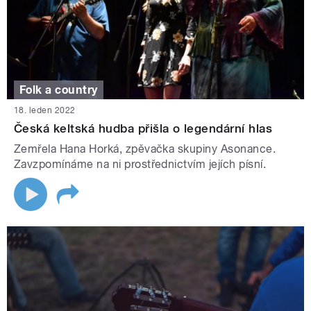
Folk a country
18. leden 2022
Česká keltská hudba přišla o legendární hlas
Zemřela Hana Horká, zpěvačka skupiny Asonance.
Zavzpomínáme na ni prostřednictvím jejích písní.