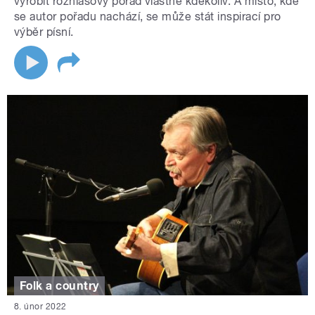
vyrobit rozhlasový pořad vlastně kdekoliv. A místo, kde
se autor pořadu nachází, se může stát inspirací pro
výběr písní.
Folk a country
8. únor 2022