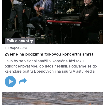
Folk a country
7. listopad 2023
Zveme na podzimní folkovou koncertní smršť
Jako by se všichni snažili v konečné fázi roku
odkoncertovat vše, co letos nestihli. Podíváme se do
kalendáře bratrů Ebenových i na šňůru Vlasty Redla.