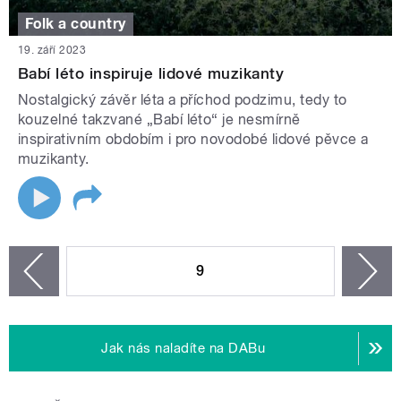
Folk a country
19. září 2023
Babí léto inspiruje lidové muzikanty
Nostalgický závěr léta a příchod podzimu, tedy to
kouzelné takzvané „Babí léto“ je nesmírně
inspirativním obdobím i pro novodobé lidové pěvce a
muzikanty.
STRÁNKY
9
n
zí
Jak nás naladíte na DABu