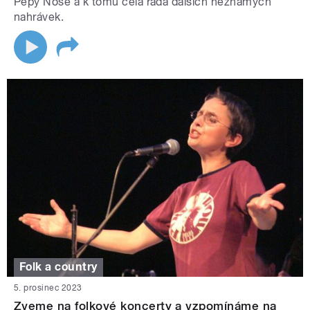
Pepy Nose a k tomu celá řada dalších neznámých
nahrávek.
Folk a country
5. prosinec 2023
Zveme na folkové koncerty a vzpomínáme na