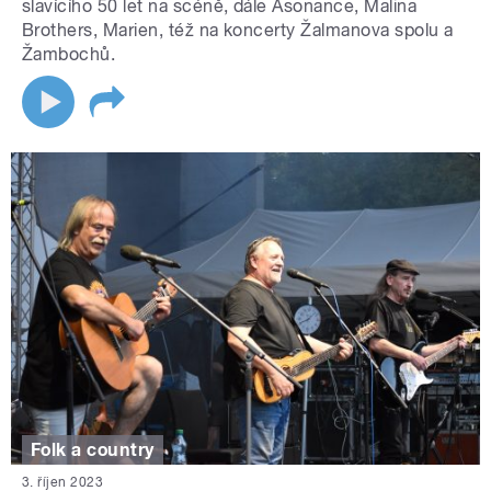
slavícího 50 let na scéně, dále Asonance, Malina
Brothers, Marien, též na koncerty Žalmanova spolu a
Žambochů.
Folk a country
3. říjen 2023