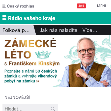
Přejít k hlavnímu obsahu
MENU
ŽIVĚ
Folková pohlazení
Jak nás naladíte
Více
…
NEJNOVĚJŠÍ