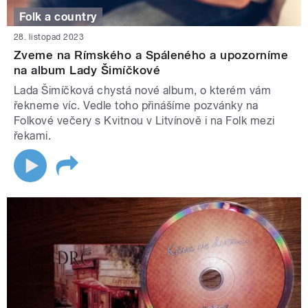
Folk a country
28. listopad 2023
Zveme na Rímského a Spáleného a upozorníme
na album Lady Šimíčkové
Lada Šimíčková chystá nové album, o kterém vám
řekneme víc. Vedle toho přinášíme pozvánky na
Folkové večery s Kvitnou v Litvínově i na Folk mezi
řekami.