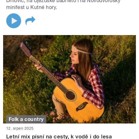
Drnovic, na Újezdské babí léto i na Novodvoroský
minifest u Kutné hory.
Folk a country
12. srpen 2025
Letní mix písní na cesty, k vodě i do lesa