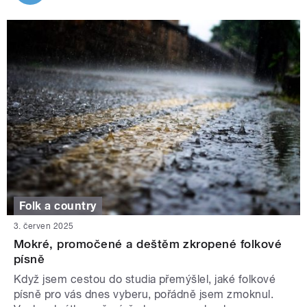
Folk a country
3. červen 2025
Mokré, promočené a deštěm zkropené folkové
písně
Když jsem cestou do studia přemýšlel, jaké folkové
písně pro vás dnes vyberu, pořádně jsem zmoknul.