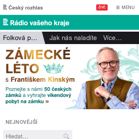
Přejít k hlavnímu obsahu
MENU
ŽIVĚ
Folková pohlazení
Jak nás naladíte
Více
…
NEJNOVĚJŠÍ