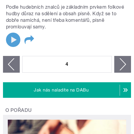
Podle hudebních znalců je základním prvkem folkové
hudby důraz na sdělení a obsah písně. Když se to
dobře namíchá, není třeba komentářů, písně
promlouvají samy.
STRÁNKY
4
n
zí
Jak nás naladíte na DABu
O POŘADU