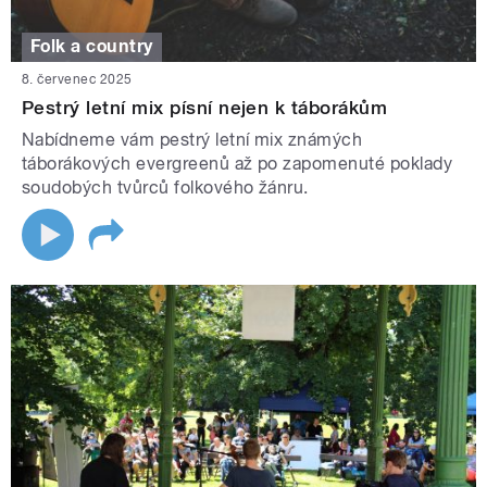
Folk a country
8. červenec 2025
Pestrý letní mix písní nejen k táborákům
Nabídneme vám pestrý letní mix známých
táborákových evergreenů až po zapomenuté poklady
soudobých tvůrců folkového žánru.