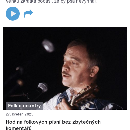
Venku zkrátka počasí, že by psa nevyhnal.
Folk a country
27. květen 2025
Hodina folkových písní bez zbytečných
komentářů