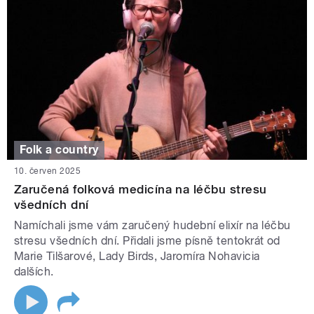
Folk a country
10. červen 2025
Zaručená folková medicína na léčbu stresu
všedních dní
Namíchali jsme vám zaručený hudební elixír na léčbu
stresu všedních dní. Přidali jsme písně tentokrát od
Marie Tilšarové, Lady Birds, Jaromíra Nohavicia
dalších.