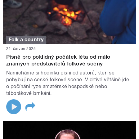
Folk a country
24. červen 2025
Písně pro poklidný počátek léta od málo
známých představitelů folkové scény
Namícháme si hodinku písní od autorů, kteří se
pohybují na české folkové scéně. V drtivé většině jde
o počínání ryze amatérské hospodské nebo
táborákové brnkání.