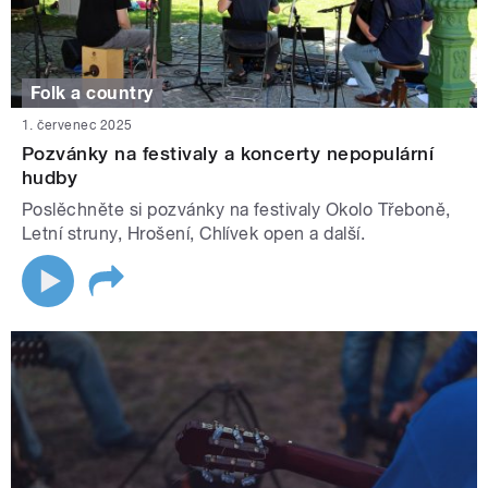
Folk a country
1. červenec 2025
Pozvánky na festivaly a koncerty nepopulární
hudby
Poslěchněte si pozvánky na festivaly Okolo Třeboně,
Letní struny, Hrošení, Chlívek open a další.