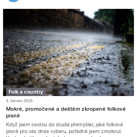
Folk a country
3. červen 2025
Mokré, promočené a deštěm zkropené folkové
písně
Když jsem cestou do studia přemýšlel, jaké folkové
písně pro vás dnes vyberu, pořádně jsem zmoknul.