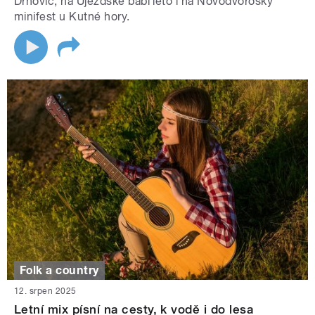
Drnovic, na Újezdské babí léto i na Novodvoroský
minifest u Kutné hory.
Folk a country
12. srpen 2025
Letní mix písní na cesty, k vodě i do lesa