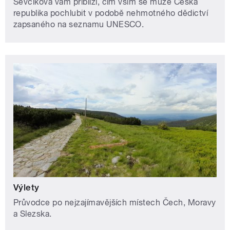
Ševčíková vám přiblíží, čím vším se může Česká
republika pochlubit v podobě nehmotného dědictví
zapsaného na seznamu UNESCO.
Výlety
Průvodce po nejzajímavějších místech Čech, Moravy
a Slezska.