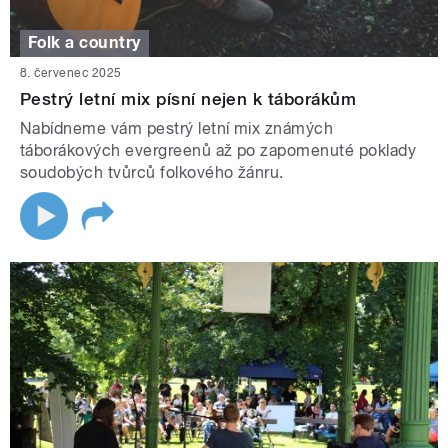
Folk a country
8. červenec 2025
Pestrý letní mix písní nejen k táborákům
Nabídneme vám pestrý letní mix známých
táborákových evergreenů až po zapomenuté poklady
soudobých tvůrců folkového žánru.