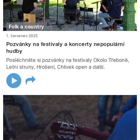
Folk a country
1. červenec 2025
Pozvánky na festivaly a koncerty nepopulární
hudby
Poslěchněte si pozvánky na festivaly Okolo Třeboně,
Letní struny, Hrošení, Chlívek open a další.