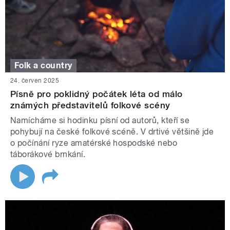
Folk a country
24. červen 2025
Písně pro poklidný počátek léta od málo
známých představitelů folkové scény
Namícháme si hodinku písní od autorů, kteří se
pohybují na české folkové scéně. V drtivé většině jde
o počínání ryze amatérské hospodské nebo
táborákové brnkání.