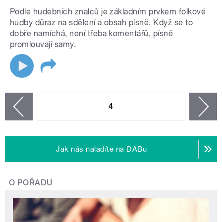
Podle hudebních znalců je základním prvkem folkové
hudby důraz na sdělení a obsah písně. Když se to
dobře namíchá, není třeba komentářů, písně
promlouvají samy.
STRÁNKY
4
n
zí
Jak nás naladíte na DABu
O POŘADU