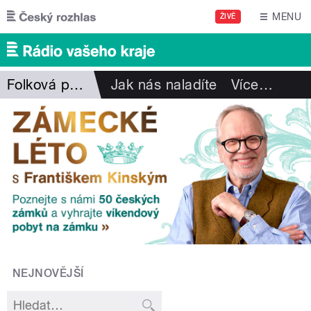
Přejít k hlavnímu obsahu
MENU
ŽIVĚ
Folková pohlazení
Jak nás naladíte
Více
…
NEJNOVĚJŠÍ