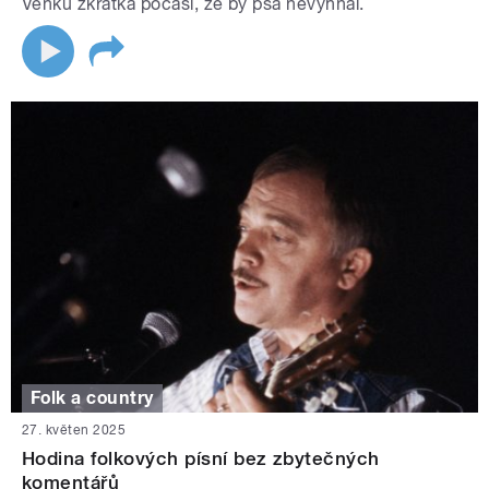
Venku zkrátka počasí, že by psa nevyhnal.
Folk a country
27. květen 2025
Hodina folkových písní bez zbytečných
komentářů