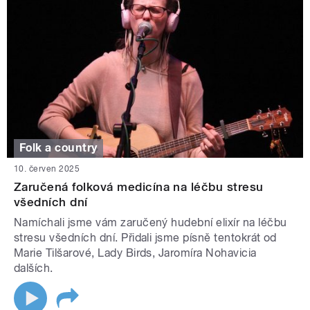
Folk a country
10. červen 2025
Zaručená folková medicína na léčbu stresu
všedních dní
Namíchali jsme vám zaručený hudební elixír na léčbu
stresu všedních dní. Přidali jsme písně tentokrát od
Marie Tilšarové, Lady Birds, Jaromíra Nohavicia
dalších.