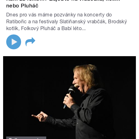
nebo Pluháč
Dnes pro vás máme pozvánky na koncerty do
Ratibořic a na festivaly Slatiňanský vrabčák, Brodský
kotlík, Folkový Pluháč a Babí léto...