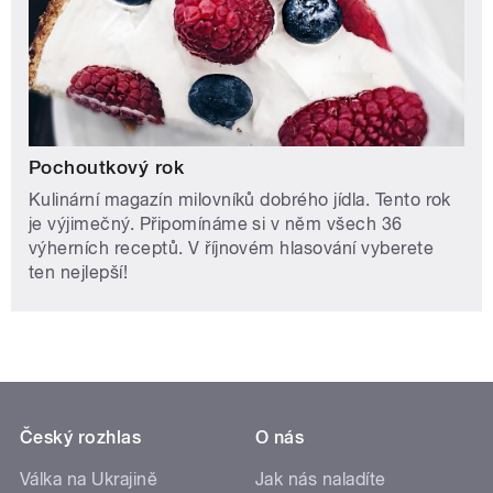
Pochoutkový rok
Kulinární magazín milovníků dobrého jídla. Tento rok
je výjimečný. Připomínáme si v něm všech 36
výherních receptů. V říjnovém hlasování vyberete
ten nejlepší!
Český rozhlas
O nás
Válka na Ukrajině
Jak nás naladíte