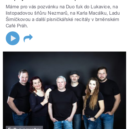
Máme pro vás pozvánku na Duo ťuk do Lukavice, na
listopadovou šňůru Nezmarů, na Karla Macálku, Ladu
Šimíčkovou a další písničkářské recitály v brněnském
Café Práh.