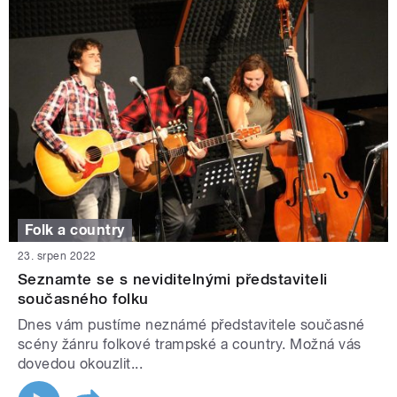
Folk a country
23. srpen 2022
Seznamte se s neviditelnými představiteli
současného folku
Dnes vám pustíme neznámé představitele současné
scény žánru folkové trampské a country. Možná vás
dovedou okouzlit...