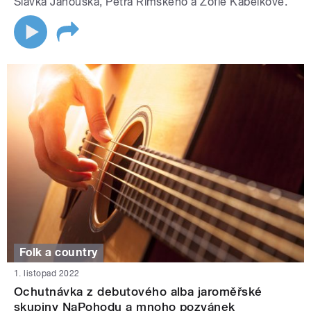
Slávka Janouška, Petra Rímského a Žofie Kabelkové.
Folk a country
1. listopad 2022
Ochutnávka z debutového alba jaroměřské
skupiny NaPohodu a mnoho pozvánek