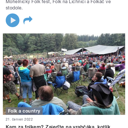
Mohelnický Folk fest, Folk na Lichnici a Folkáč ve
stodole.
Folk a country
21. červen 2022
Kam za folkem? Zajeďte na vrabčáka, kotlík