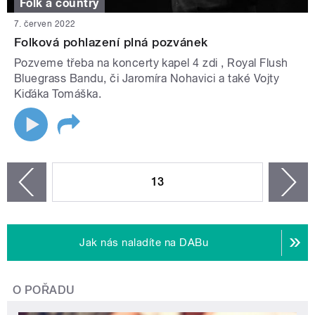
Folk a country
7. červen 2022
Folková pohlazení plná pozvánek
Pozveme třeba na koncerty kapel 4 zdi , Royal Flush
Bluegrass Bandu, či Jaromíra Nohavici a také Vojty
Kiďáka Tomáška.
STRÁNKY
13
n
zí
Jak nás naladíte na DABu
O POŘADU