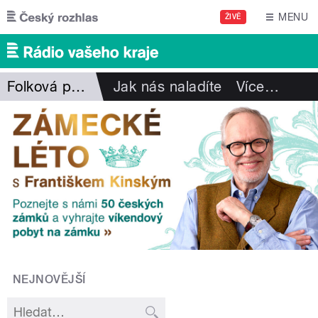
Přejít k hlavnímu obsahu
MENU
ŽIVĚ
Folková pohlazení
Jak nás naladíte
Více
…
NEJNOVĚJŠÍ